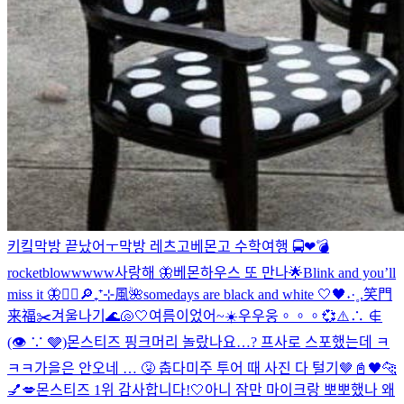
키킼
막방 끝났어ㅜ
막방 레츠고
베몬고 수학여행 🚍❤︎
💣
rocketblowwwww
사랑해 🦋
베몬하우스 또 만나🌟
Blink and you’ll
miss it 🦋
❤️‍🔥
🔎₊⁺⊹風🌺
somedays are black and white 🤍🖤
˖·˳.笑門
来福✂️
겨울나기
🌊🐚🤍
여름이었어~☀️
우우웅。。。💞
⚠️∴ ∉
(👁 ∵ 🩶)
몬스티즈 핑크머리 놀랐나요…? 프사로 스포했는데 ㅋ
ㅋㅋ
가을은 안오네 … 🤧 춥다
미주 투어 때 사진 다 털기🤎
📓🖤
🐆
💅💋
몬스티즈 1위 감사합니다!🤍
아니 잠만 마이크랑 뽀뽀했나 왜