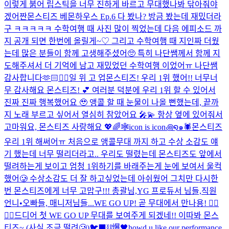
이렇게 붉어 립스틱을 너무 진하게 바르고 무대했나봐 닦아줘야
겠어
짠
몬스티즈 베몬하우스 Ep.6 다 봤나? 방금 봤는데 재밌더라
구 ㅋㅋㅋㅋㅋ 수학여행 때 사진 많이 찍었는데 다음 에피소드 까
지 공개 되면 한번에 올릴게~♡ 그리고 수학여행 때 지인짜 더웠
는데 많은 분들이 함께 고생해주셨어🥺 특히 나단쌤께서 함께 지
도해주셔서 더 기억에 남고 재밌었던 수학여행 이었어ㅠ 나단쌤
감사합니다🫶🏻
❤️‍🔥
일 위 고 업
몬스티즈! 우리 1위 했어!! 너무너
무 감사해요 몬스티즈! 💕 여러분 덕분에 우리 1위 할 수 있어서
진짜 진짜 행복했어요 🥹 앵콜 할 때 눈물이 나올 뻔했는데, 끝까
지 노래 부르고 싶어서 열심히 참았어요 🎤💫 항상 옆에 있어줘서
고마워요, 몬스티즈 사랑해요 💖🌈
🕸️icon is icon꩜໑๑🕷️
몬스티즈
우리 1위 해써어ㅠ 처음으로 앵콜무대 까지 하고 수상 소감도 얘
기 했는데 너무 떨리더라고.. 우리도 떨렸는데 몬스티즈도 앞에서
떨려하는게 보이고 엄청 1위하기를 바래주는게 눈에 보여서 울컥
했어🥲 수상소감도 더 잘 하고싶었는데 아쉬웠어 그치만 다시한
번 몬스티즈에게 너무 고맙구!!! 총괄님,YG 프로듀서 님들,직원
언니•오빠들, 매니저님들...
WE GO UP! 곧 무대에서 만나용! ❤️‍🔥
❤️‍🔥
드디어 첫 WE GO UP 무대를 보여주게 되겠네!! 이따봐 몬스
티즈~ (사실 조금 떨려🥲)
🐦‍⬛⛓️爆🖤
howd u like our performance