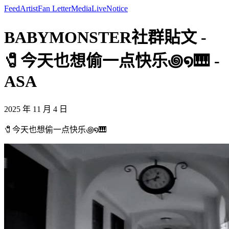
Feed
Artist
Fan Letter
Media
Live
Notice
BABYMONSTER社群貼文 -
🧷今天也想偷一点快乐꩜໑🎹 -
ASA
2025 年 11 月 4 日
🧷今天也想偷一点快乐꩜໑🎹