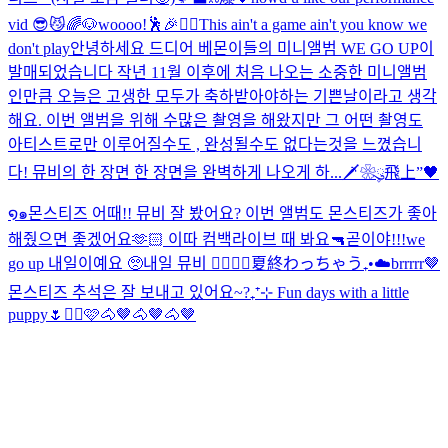
vid 😎😼
🌈🐶
woooo!🕺🎉❤️‍🔥
This ain't a game ain't you know we
don't play
안녕하세요 드디어 베몬이들의 미니앨범 WE GO UP이
발매되었습니다 작년 11월 이후에 처음 나오는 소중한 미니앨범
인만큼 오늘은 고생한 모두가 축하받아야하는 기쁜날이라고 생각
해요. 이번 앨범을 위해 수많은 촬영을 해왔지만 그 어떤 촬영도
아티스트로만 이루어질수도 , 완성될수도 없다는것을 느꼈습니
다! 뮤비의 한 장면 한 장면을 완벽하게 나오게 하...
🗡️❀ུ۪飛上”🖤
໑๑
몬스티즈 어때!! 뮤비 잘 봤어요? 이번 앨범도 몬스티즈가 좋아
해줬으면 좋겠어요🫶🏻 이따 컴백라이브 때 봐요🔫
곧이야!!!
we
go up 내일이예요 🥺
내일 뮤비 ❤️‍🔥❤️‍🔥
夏終わっちゃう₊•☁️
brrrrr🤎
몬스티즈 추석은 잘 보내고 있어요~?
₊⁺⊹ Fun days with a little
puppy🌷
✌🏻🩷
🐴🤎🐴🤎🐴🤎