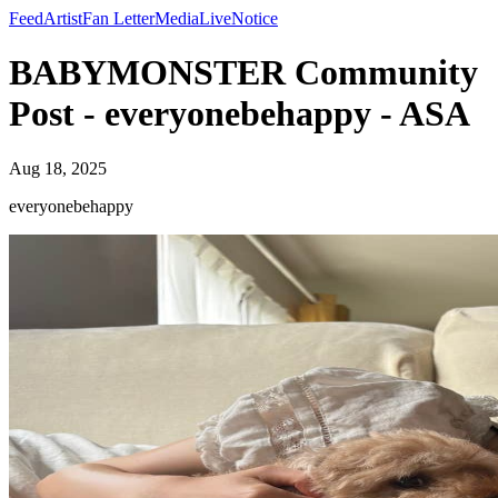
Feed
Artist
Fan Letter
Media
Live
Notice
BABYMONSTER Community
Post - everyonebehappy - ASA
Aug 18, 2025
everyonebehappy