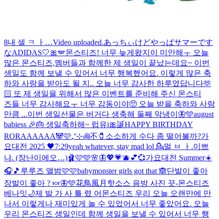
8
내 셀 ㅋ ㅏ…
Video uploaded.
あっちぃけどやっぱサマーです
な
ADIDAS🤍🎀🪽
몬스티즈! 너무 늦게왔지이 미안해ㅜ 오늘
많은 몬스티즈,멤버들과 함께한 제 생일이 끝났는데요~ 이번
생일도 함께 보낼 수 있어서 너무 행복했어요. 이렇게 많은 축
하와 사랑을 받아도 될 지.. 오늘 너무 감사한 하루였답니다🫶
🏻 또 제 생일을 위해서 많은 이벤트를 준비해 주신 몬스티
즈들 너무 감사해요ㅜ 너무 감동이야🥺 오늘 받을 축하와 사랑
만큼 ...
이번 생일선물은 버거다 생축해 둘째 막냉이🦋🩵
august
babiess 🎉🎂 생일축하해~ 럽유
i🎀誕
HAPPY BIRTHDAY
RORAAAAAA🐼🩷
₊⁺⊹꩜不🧷
소소하게 수다 좀 떨어볼까?
가
요대전 2025 🖤
7:29
yeah whatever, stay mad lol 💁‍
멀 ㅂ ㅏ.이쁘
냐. (장난이에오…)
🩰🩷🩵🌸🦋💖💗🫐💕💞
가요대전 Summer☀️
🎧🎵
루루즈 앨범🩷🩷
babymonster girls got that 🙈
단발이 좋아
장발이 좋아 ? 🍬🦋🩵
花鳥風月
핫소스 음방 사진 끗-
몬스티즈
베나잇🌙
제 발 가 사 틀 렸 어
몬스티즈 우리 오늘 오랜만에 만
나서 이렇게나 재미있게 놀 수 있었어서 너무 좋았어요. 오늘
우리 몬스티즈 생일인데 함께 생일을 보낼 수 있어서 너무 행