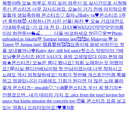
복했어🎂 오늘 하루도 우리 보러 와주신 또 실시간으로 시청해
주신 몬스티즈 너무 감사드려요. 오늘이 가기 전에 마지막으루
말할게 생일축하해 몬스티즈♡ 잘자🌙
Baby ya🖤
몬스티즈 1주
년 축하해😈 사랑하니깐 사진 선물! 짜잔 💗 오늘 가요대전도
기대해주세요~
가 요 대 전 D - DAY🍔
WEGO!!!🩷🩷🩷🩷
여름
이라 하면
🌸🍬🐇🍒。、、
다들 바코하세요 🫶🏻
🤍🌸🪽
Photo
uploaded.
in Jakarta💚 Sampai jumpa lagi🥰🥰
in Malaysia 💙 in
Taipei 💛 Jumpa lagi! 我真愛你🥰🥰
요즘
이제 음방 비하인드 컷
을 보내볼까나🍓
Rainy day, still hot sauce
핫소스 막방이야 ?!
베
모닝🍓
몬스티즈 HOT SAUCE 음방 고생많았댜 이따 본방 때
봐🔥
몬스티즈! 오늘은 웬디 봤나요? 저희 노래하는것 어땠어
요? 🫣사실 웬디선배님이랑 첫 만남이였는데 너무 착하시고
노래도 역시 엄청잘하세요! 저희가 첫번째 게스트인만큼 특별
하고 영광입니다! 다음에도 기희가 된다면 더 많은 노래 불러
줄게 몬스티즈~ mwahh🤍
₊⁺⊹꩜夢
몬스티즈 우산 꼭 챙기자☂️
안챙겼으면.. 내가 데리러 가지 모..
pics from the tour! loving hot
sauce but kinda missing the concerts too 🥺🎤 몬스티즈 요즘 보고
있는 영화나 드라마있어요?
🖤🕷️⛓️
🦋