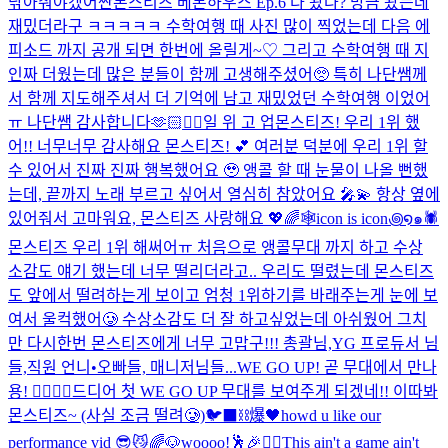
닦아줘야겠어
짠
몬스티즈 베몬하우스 Ep.6 다 봤나? 방금 봤는데
재밌더라구 ㅋㅋㅋㅋㅋ 수학여행 때 사진 많이 찍었는데 다음 에
피소드 까지 공개 되면 한번에 올릴게~♡ 그리고 수학여행 때 지
인짜 더웠는데 많은 분들이 함께 고생해주셨어🥺 특히 나단쌤께
서 함께 지도해주셔서 더 기억에 남고 재밌었던 수학여행 이었어
ㅠ 나단쌤 감사합니다🫶🏻
❤️‍🔥
일 위 고 업
몬스티즈! 우리 1위 했
어!! 너무너무 감사해요 몬스티즈! 💕 여러분 덕분에 우리 1위 할
수 있어서 진짜 진짜 행복했어요 🥹 앵콜 할 때 눈물이 나올 뻔했
는데, 끝까지 노래 부르고 싶어서 열심히 참았어요 🎤💫 항상 옆에
있어줘서 고마워요, 몬스티즈 사랑해요 💖🌈
🕸️icon is icon꩜໑๑🕷️
몬스티즈 우리 1위 해써어ㅠ 처음으로 앵콜무대 까지 하고 수상
소감도 얘기 했는데 너무 떨리더라고.. 우리도 떨렸는데 몬스티즈
도 앞에서 떨려하는게 보이고 엄청 1위하기를 바래주는게 눈에 보
여서 울컥했어🥲 수상소감도 더 잘 하고싶었는데 아쉬웠어 그치
만 다시한번 몬스티즈에게 너무 고맙구!!! 총괄님,YG 프로듀서 님
들,직원 언니•오빠들, 매니저님들...
WE GO UP! 곧 무대에서 만나
용! ❤️‍🔥❤️‍🔥
드디어 첫 WE GO UP 무대를 보여주게 되겠네!! 이따봐
몬스티즈~ (사실 조금 떨려🥲)
🐦‍⬛⛓️爆🖤
howd u like our
performance vid 😎😼
🌈🐶
woooo!🕺🎉❤️‍🔥
This ain't a game ain't