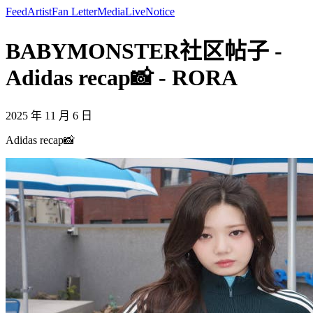
Feed
Artist
Fan Letter
Media
Live
Notice
BABYMONSTER社区帖子 -
Adidas recap📸 - RORA
2025 年 11 月 6 日
Adidas recap📸