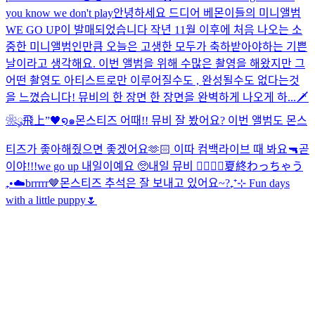
you know we don't play
안녕하세요 드디어 베몬이들의 미니앨범
WE GO UP이 발매되었습니다 작년 11월 이후에 처음 나오는 소
중한 미니앨범인만큼 오늘은 고생한 모두가 축하받아야하는 기쁜
날이라고 생각해요. 이번 앨범을 위해 수많은 촬영을 해왔지만 그
어떤 촬영도 아티스트로만 이루어질수도 , 완성될수도 없다는것
을 느꼈습니다! 뮤비의 한 장면 한 장면을 완벽하게 나오게 하...
🗡️
❀ུ۪飛上”🖤໑๑
몬스티즈 어때!! 뮤비 잘 봤어요? 이번 앨범도 몬스
티즈가 좋아해줬으면 좋겠어요🫶🏻 이따 컴백라이브 때 봐요🔫
곧
이야!!!
we go up 내일이예요 🥺
내일 뮤비 ❤️‍🔥❤️‍🔥
夏終わっちゃう
₊•☁️
brrrrr🤎
몬스티즈 추석은 잘 보내고 있어요~?
₊⁺⊹ Fun days
with a little puppy🌷