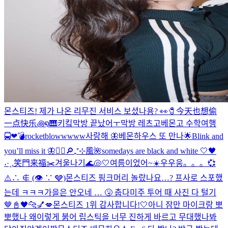
몬스티즈! 제가 나온 리무진 서비스 보셨나용? 👀
🧷今天也想偷
一点快乐꩜໑🎹
키킼
막방 끝났어ㅜ
막방 레츠고
베몬고 수학여행
🚍❤︎
💣rocketblowwwww
사랑해 🦋
베몬하우스 또 만나🌟
Blink and
you’ll miss it 🦋
❤️‍🔥
🔎₊⁺⊹風🌺
somedays are black and white 🤍🖤
˖·˳.笑門来福✂️
겨울나기
🌊🐚🤍
여름이었어~☀️
우우웅。。。💞
⚠️∴ ∉ (👁 ∵ 🩶)
몬스티즈 핑크머리 놀랐나요…? 프사로 스포했
는데 ㅋㅋㅋ
가을은 안오네 … 🤧 춥다
미주 투어 때 사진 다 털기
🤎
📓🖤
🐆💅💋
몬스티즈 1위 감사합니다!🤍
아니 잠만 마이크랑 뽀
뽀했나 왜이렇게 붉어 립스틱을 너무 진하게 바르고 무대했나봐