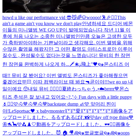
howd u like our performance vid 😎😼
🌈🐶
woooo!🕺🎉❤️‍🔥
This
ain't a game ain't you know we don't play
안녕하세요 드디어 베몬
이들의 미니앨범 WE GO UP이 발매되었습니다 작년 11월 이
후에 처음 나오는 소중한 미니앨범인만큼 오늘은 고생한 모두
가 축하받아야하는 기쁜날이라고 생각해요. 이번 앨범을 위해
수많은 촬영을 해왔지만 그 어떤 촬영도 아티스트로만 이루어
질수도 , 완성될수도 없다는것을 느꼈습니다! 뮤비의 한 장면
한 장면을 완벽하게 나오게 하...
🗡️❀ུ۪飛上”🖤໑๑
몬스티즈 어
때!! 뮤비 잘 봤어요? 이번 앨범도 몬스티즈가 좋아해줬으면
좋겠어요🫶🏻 이따 컴백라이브 때 봐요🔫
곧이야!!!
we go up 내
일이예요 🥺
내일 뮤비 ❤️‍🔥❤️‍🔥
夏終わっちゃう₊•☁️
brrrrr🤎
몬스
티즈 추석은 잘 보내고 있어요~?
₊⁺⊹ Fun days with a little puppy
🌷
✌🏻🩷
🐴🤎🐴🤎🐴🤎
backstage dump 🚮🩵 앞머리 찐이
야!
LeSportsac🖤 x babymonster
꒦꒷꒦꒷愛꒦꒷꒦꒷꒦꒷꒦꒷꒷꒦꒷꒦
画像をア
ップロードしました。
るるずあるばむ📸🩷
day off type thing
💙
🦋🐬🦕🩵🫐
♟️🤍
動画をアップロードしました。
🕶️✌🏻
画像を
アップロードしました。
😈 🏠 🎥
꩜໑๑뽀글뽀글໑๑꩜໑๑
oops