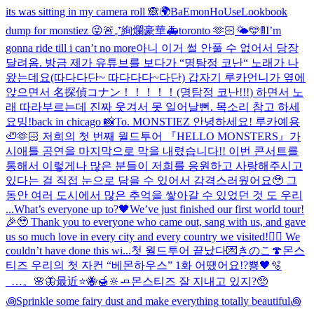
its was sitting in my camera roll 🙈
🌍BaEmonHoUse
Lookbook
dump for monstiez 😜
🚨₊⁺絢爛豪華🚑
toronto 🫶🏻🌤️🩵
🚦I’m
gonna ride till i can’t no more
아니 이거 썰 안풀 수 없어서 당장
달려옴. 방금 제가 유튜브를 보다가 “명탐정 코난“ 노래가 나
왔는데요(따다다단~ 따다다다~다단) 갑자기 루카언니가 옆에
앉으면서 名探偵コナン！！！！！(명탐정 코난!!!) 하면서 노
래 따라부르는데 진짜 웃겨서 못 일어날뻔. 목소리 참고 하세
요
밍!
back in chicago 📸
To. MONSTIEZ 안녕하세요! 루카예용
🦥🫶🏻 저희의 첫 번째 월드투어 『HELLO MONSTERS』가
시애틀 공연을 마지막으로 막을 내렸습니다!! 이번 콘서트를
통해서 이렇게나 많은 분들이 저희를 응원하고 사랑해주시고
있다는 걸 직접 눈으로 담을 수 있어서 감격스러웠어요🥹 그
동안 여러 도시에서 많은 추억을 쌓아갈 수 있었던 것 도 우리
...
What’s everyone up to?🖤
We’ve just finished our first world tour!
🎉🥹 Thank you to everyone who came out, sang with us, and gave
us so much love in every city and every country we visited!❤️‍🔥 We
couldn’t have done this wi...
첫 월드투어 끝났다💌
きのこ🍄
몬스
티즈 우리의 첫 자컨 “베몬하우스” 1화 어땠어요!?
뿅🖤
🫧
_…。🌸🦋
最近
⭐️🐝🍯🔆🧈
몬스티즈 잘 지내고 있지?🥺
꩜Sprinkle some fairy dust and make everything totally beautiful꩜