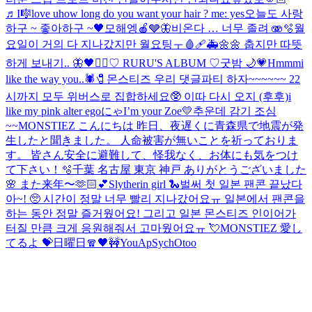
♬I🎼love u
how long do you want your hair ? me: yes
오늘도 사랑
하구 ~ 좋아하구 ~🖤
모해엥🍎🩶🦋
비온다 … 너무 졸려 🫨🫧
월
요일이 거의 다 지나갔지만 월요팅ㅜ
🩸🩹🚑
🌼🌼 춥지만 따뜻
하게 보내기.. 🦋
🖤❤️‍🔥
♡ RURU'S ALBUM ♡
굿밤 🌙💗
Hmmm
i
like the way you..🕷️🧷
몬스티즈 우리 댓글파티 하자~~~~~~ 22
시까지 모두 위버스로 집합하세요🥸 이따 다시 오지 (후후)
i
like my pink alter ego
にゃ
I’m your Zoe💛
추운데 감기 조심
~~
MONSTIEZ こんにちは 昨日、夜遅くに青森県で地震が発
生したと聞きました。 人命被害が無いことを祈っておりま
す。 皆さん安全に避難して、怪我なく、お体にも気をつけ
て下さい！
🫧
千葉 名古屋 東京 神戸 ありがとうございました
🌸 また来年〜🫶🏻💕
Slytherin girl 🐍
벌써 첫 일본 팬콘 끝났다
아~! 🥺 시간이 정말 너무 빨리 지나갔어요ㅠ 일본에서 팬콘을
하는 동안 정말 즐거웠어요! 그리고 일본 몬스티즈 인이어가
터질 만큼 크게 응원해줘서 고마웠어요ㅠ 💘MONSTIEZ 愛し
てるよ 💝
日曜日🧣
🖤
🚧YouApSychOtoo