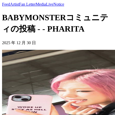
Feed
Artist
Fan Letter
Media
Live
Notice
BABYMONSTERコミュニテ
ィの投稿 - - PHARITA
2025 年 12 月 30 日