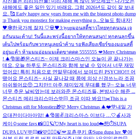
사진들은 리리의선물! 미리 새해 복 많이 받으세요~ 다가오는
새해에도 좋은 일만 있기 바래요. 그럼 2026년도 같이 잘 보내
요. 🥰 Early happy new years from me with the biggest photo dump
:p Thank you monstiez for making everything p...
오늘도 힘내자!
🖤
🕸️
한국가께 잘쟈 🤍
💀🖤3:)yup
มอนสตี้ชาวไทยทุกคนนน เจ
อกันนนะค้าบ! วันนี้และพรุ่งนี้อยากให้ทุกคนสนุก! ทุกคนลุกขึ้น
เต้นไปพร้อมกับพวกหนูเลยน้าค้าบ รอฟังเสียงเชียร์ของมอนสตี้
อยู่นะค้า ห้ามมมอ่อมมมเด็ดขาดดด 5555555 💋
Merry Christmas
! 🎄🎅🏼🎁
몬스티즈~ 이제 크리스마스인 오늘이 곧 끝나가는
데요. 오늘 하루도 몬스티즈와 함께 보낼 수 있어서 너무 재밌
었어요! 특히 처음으로 연말무대에서 보여드린 PSYCHO!!! 어
땠어요 몬스티즈~ 사실 끝나갈 때 쯤에 의상 신경쓰느라 조끔
아쉬웠어요🥺 그치만!! 아주 재미있게 무대를 했구~ 오늘 너무
너무 추운 날씨였는데 보러와준 몬스티즈들, 본방사수 해준 ...
몬스티즈 메리크리스마스🫶🏻 조금 이따 봐요!!
✂️
This is a
Christmas gift for Monstiez🎁🩷 Merry Christmas 🎄❤️💚
내일 가
요대전이다아아앙! 🎄🎅🏼✌️
크리스마스 이브다 …🤍
🍎사과
케이수
some favs 📸🧚‍♀️🪐💘
My heart is too loud☁️
想⏱️
SUPA
DUPA LUV🫶🏻📸🩷
🧚🏼‍♀️🍃🪽
포츈쿠키 🦋
Supa dupa luv 💖
여
러분 드립 트로트 버전 만들어주시면 안되나요
앞있로🫶🏻