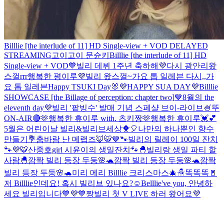
Billlie [the interlude of 11] HD Single-view + VOD DELAYED
STREAMING
고이고이 문슌키
Billlie [the interlude of 11] HD
Single-view + VOD
💙빌리 데뷔 1주년 축하해💜
다시 광안리왔
스껄rrr
행복한 평이루💜
빌리 왔스껄~
가요 톱 일레븐 다시,,
가
요 톱 일레븐
Happy TSUKI Day🐰
💜HAPPY SUA DAY💜
Billlie
SHOWCASE [the Billage of perception: chapter two]
💙8월의 the
eleventh day💜
빌리 '팥빙수' 발매 기념 스페샬 브이-라이브🍧
뚜
ON-AIR🔴
🫶행복한 휴이루 with. 츠키짱🫶
행복한 휴이루💓💕
5월은 어린이날 빌리&빌리브세상🐥🎈
나만의 하나뿐인 향수
만들기💐
춤바람 난 메랩즈🦊🐯
💙🐾빌리의 릴레이 100일 잔치
🐾💜
🐯산중호girl 시윤이의 생일잔치🐾
🐣빌리랑 생일 파티 할
사람🐣
깜짝 빌리 등장 두둥🌸🐢
깜짝 빌리 등장 두둥🌸🐢
깜짝
빌리 등장 두둥🌸🐢
미리 메리 Billlie 크리스마스🎄☃
똑똑똑🚪
저 Billlie인데요! 혹시 빌리브 있나요?☺️
Belllie've you, 안녕하
세요 빌리입니다💙💜
💙짱빌리 첫 V LIVE 하러 왔어요💜