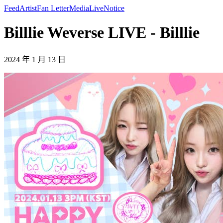
Feed
Artist
Fan Letter
Media
Live
Notice
Billlie Weverse LIVE - Billlie
2024 年 1 月 13 日