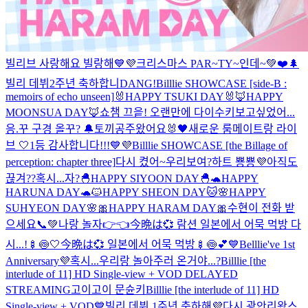
빌리브 사랑해요 빌랑해💙💜
크리스마스 PAR~TY~인데~💚❤️🌲
빌리 데뷔2주년 축하합니DANG!
Billlie SHOWCASE [side-B :
memoirs of echo unseen]
🐰HAPPY TSUKI DAY🐰
🦊HAPPY
MOONSUA DAY🦊
쇼챔 끄읕! 오랜만에 다이수키
보고싶었어...
응.꾸 구경 올꾸? 🔔
토끼공주왔어요🐰
🖤새로운 룸메이트랑 라이
브 🤍
1등 감사합니다!!!💙💜
Billlie SHOWCASE [the Billage of
perception: chapter three]
다시 켰어~우리보여?
하트 뿅뿅💜
아직도
끊겨??
혹시...자?
🐣HAPPY SIYOON DAY🐣
🐢HAPPY
HARUNA DAY🐢
🐱HAPPY SHEON DAY🐱
🌸HAPPY
SUHYEON DAY🌸
🎀HAPPY HARAM DAY🎀
수현이 전화 받
으세요📞💚
나랑 놀자👉👈
今晩は💞 람션 일본에서 어묵 먹방 다
시...!🍢🍥🤍
今晩は💞 일본에서 어묵 먹방🍢🍥💕
💙Belllie've 1st
Anniversary💜
혹시...우리랑 놀아주러 온거야...?
Billlie [the
interlude of 11] HD Single-view + VOD DELAYED
STREAMING
고이고이 문슌키
Billlie [the interlude of 11] HD
Single-view + VOD
💙빌리 데뷔 1주년 축하해💜
다시 광안리왔스