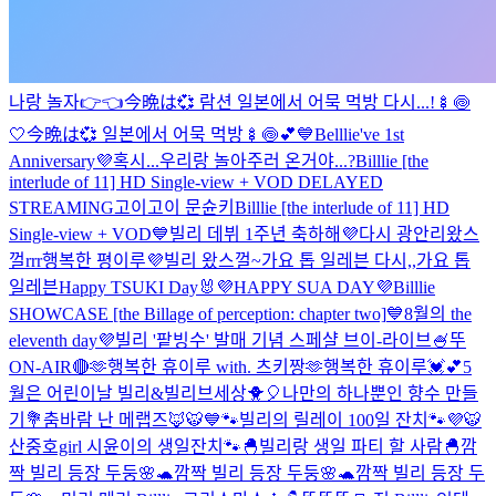
나랑 놀자👉👈
今晩は💞 람션 일본에서 어묵 먹방 다시...!🍢🍥
🤍
今晩は💞 일본에서 어묵 먹방🍢🍥💕
💙Belllie've 1st
Anniversary💜
혹시...우리랑 놀아주러 온거야...?
Billlie [the
interlude of 11] HD Single-view + VOD DELAYED
STREAMING
고이고이 문슌키
Billlie [the interlude of 11] HD
Single-view + VOD
💙빌리 데뷔 1주년 축하해💜
다시 광안리왔스
껄rrr
행복한 평이루💜
빌리 왔스껄~
가요 톱 일레븐 다시,,
가요 톱
일레븐
Happy TSUKI Day🐰
💜HAPPY SUA DAY💜
Billlie
SHOWCASE [the Billage of perception: chapter two]
💙8월의 the
eleventh day💜
빌리 '팥빙수' 발매 기념 스페샬 브이-라이브🍧
뚜
ON-AIR🔴
🫶행복한 휴이루 with. 츠키짱🫶
행복한 휴이루💓💕
5
월은 어린이날 빌리&빌리브세상🐥🎈
나만의 하나뿐인 향수 만들
기💐
춤바람 난 메랩즈🦊🐯
💙🐾빌리의 릴레이 100일 잔치🐾💜
🐯
산중호girl 시윤이의 생일잔치🐾
🐣빌리랑 생일 파티 할 사람🐣
깜
짝 빌리 등장 두둥🌸🐢
깜짝 빌리 등장 두둥🌸🐢
깜짝 빌리 등장 두