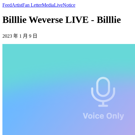
Feed
Artist
Fan Letter
Media
Live
Notice
Billlie Weverse LIVE - Billlie
2023 年 1 月 9 日