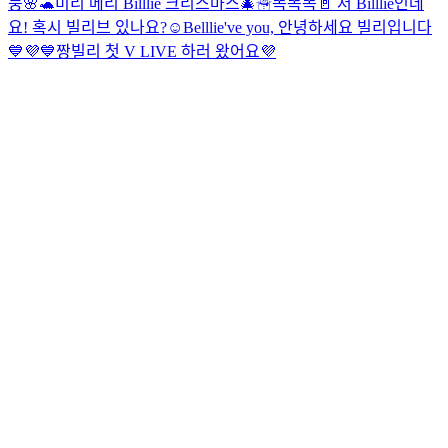
둥🌸🐢
미리 메리 Billlie 크리스마스🎄☃
똑똑똑🚪 저 Billlie인데
요! 혹시 빌리브 있나요?☺️
Belllie've you, 안녕하세요 빌리입니다
💙💜
💙짱빌리 첫 V LIVE 하러 왔어요💜