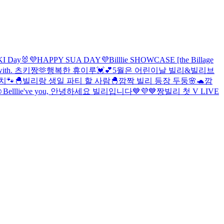
I Day🐰
💜HAPPY SUA DAY💜
Billlie SHOWCASE [the Billage
th. 츠키짱🫶
행복한 휴이루💓💕
5월은 어린이날 빌리&빌리브
치🐾
🐣빌리랑 생일 파티 할 사람🐣
깜짝 빌리 등장 두둥🌸🐢
깜
️
Belllie've you, 안녕하세요 빌리입니다💙💜
💙짱빌리 첫 V LIVE