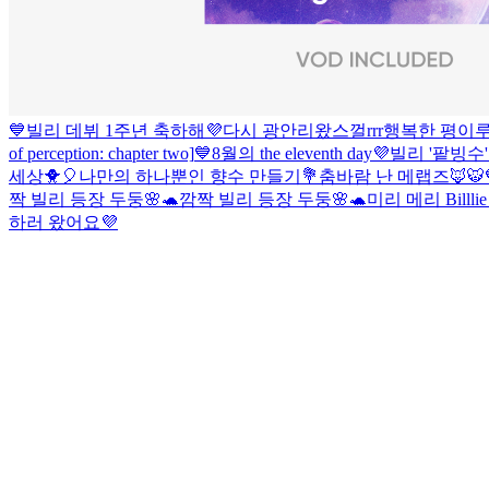
💙빌리 데뷔 1주년 축하해💜
다시 광안리왔스껄rrr
행복한 평이루
of perception: chapter two]
💙8월의 the eleventh day💜
빌리 '팥빙수
세상🐥🎈
나만의 하나뿐인 향수 만들기💐
춤바람 난 메랩즈🦊🐯
짝 빌리 등장 두둥🌸🐢
깜짝 빌리 등장 두둥🌸🐢
미리 메리 Billl
하러 왔어요💜