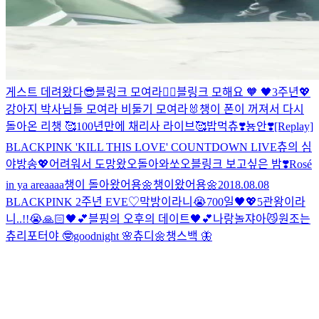
게스트 데려왔다😎
블링크 모여라✌🏻
블링크 모해요 🧡
🖤3주년💖
강아지 박사님들 모여라
비둘기 모여라🐰
챙이 폰이 꺼져서 다시
돌아온 리챙 🥰
100년만에 채리사 라이브🥰
밥먹츄❣️
뇽안❣️
[Replay]
BLACKPINK 'KILL THIS LOVE' COUNTDOWN LIVE
츄의 심
야방송💖
어려워서 도망왔오
돌아와쏘오
블링크 보고싶은 밤❣️
Rosé
in ya areaaaa
챙이 돌아왔어용🌼
챙이왔어용🌼
2018.08.08
BLACKPINK 2주년 EVE♡
막방이라니😭
700일🖤💖
5관왕이라
니..!!😭🙏🏻🖤💕
블핑의 오후의 데이트🖤💕
나랑놀쟈아😼
원조는
츄리포터야 🤓
goodnight 🌸
츄디🌼
챙스백 🦋