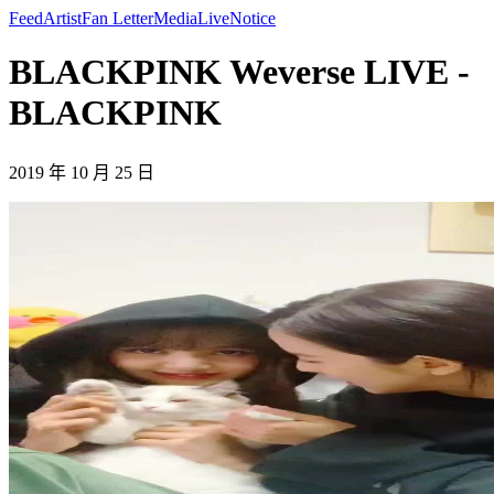
Feed
Artist
Fan Letter
Media
Live
Notice
BLACKPINK Weverse LIVE -
BLACKPINK
2019 年 10 月 25 日