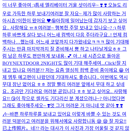
이 너무 좋아여 :)
틈새 엘리베이터 거울 샷이리우~ ❣️​ ❣️​ 오늘도 리
우로 가득한 하루 보내기
여러분 잘 자요~ 제가 많이 사랑하는 거
아시죠?
이한이 왔어요 🖤🤪
아침에 일어났는데 갑자기 보고 싶어
요.. 사랑해요 ㅠㅎ
여러분~ 행복한 주말 보내고 있나요~? :) 하루
하루 바쁘게 살다 보니 어느새 컴백이 다음 주더라구요..! 언제 컴
백하나…했는데, 어느새 코앞까지 다가왔네요ㅋㅋㅋ 많이 기대해
주시는 만큼 마지막까지 잘 준비해서 뿅 하고 나타날게요ㅎㅎ 그
럼 남은 하루도 편안하게 보내용- 💕 아..! 새 시즌으로 돌아온
BOYNEXTDOOR 2NIGHT도 많이 기대 해주세여...
Click!
잘 지
내고 있나요 여러분?? 저는 요즘 열심히 컴백 준비 중이에요 😁 어
제 엠투 예고편이 나왔던데 기대하셔도 좋습니다.. 이번에도 역시
무대 장난 없어요 ㅎㅎ 정말 빨리 여러분 앞에서 무대 하고 싶네
요.. 조금만 기다려요 여러분 곧입니다 ㅎㅎ 보고 싶어요.. 사랑해
요!! 😘
이 착으로 셀카도 기다리신 분 계셨으려나~? 아니었다면
그래도 좋아해주세오~ ❣️
멋 그거 어려운 거 아니네 멋 같아 ❣️ ❣️
🎶~
바쁜 하루하루를 보내고 있어요 이렇게 바쁠 수 있는 것도 여
러분 덕분이고 여러분을 위해서예요 사랑합니동 😪 😪 잘 자요!!
已上传照片。
네?? 라는 대사가 이 사진과 가장 어울릴 것 같지 않