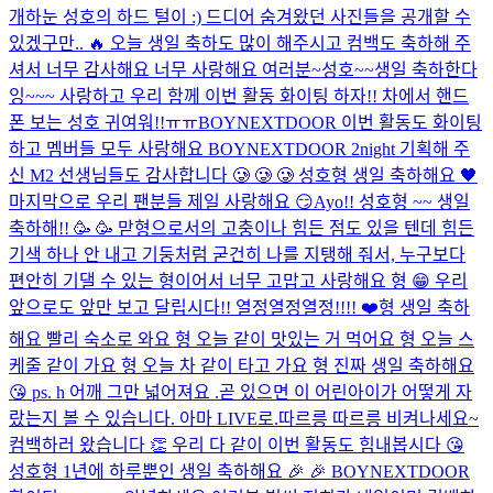
개하눈 성호의 하드 털이 :) 드디어 숨겨왔던 사진들을 공개할 수
있겠구만.. 🔥 오늘 생일 축하도 많이 해주시고 컴백도 축하해 주
셔서 너무 감사해요 너무 사랑해요 여러분~
성호~~생일 축하한다
잉~~~ 사랑하고 우리 함께 이번 활동 화이팅 하자!! 차에서 핸드
폰 보는 성호 귀여워!!ㅠㅠ
BOYNEXTDOOR 이번 활동도 화이팅
하고 멤버들 모두 사랑해요 BOYNEXTDOOR 2night 기획해 주
신 M2 선생님들도 감사합니다 🥲 🥲 🥲 성호형 생일 축하해요 🖤
마지막으로 우리 팬분들 제일 사랑해요 😏
Ayo!! 성호형 ~~ 생일
축하해!! 🥳 🥳 맏형으로서의 고충이나 힘든 점도 있을 텐데 힘든
기색 하나 안 내고 기둥처럼 굳건히 나를 지탱해 줘서, 누구보다
편안히 기댈 수 있는 형이어서 너무 고맙고 사랑해요 형 😁 우리
앞으로도 앞만 보고 달립시다!! 열정열정열정!!!! ❤️
형 생일 축하
해요 빨리 숙소로 와요 형 오늘 같이 맛있는 거 먹어요 형 오늘 스
케줄 같이 가요 형 오늘 차 같이 타고 가요 형 진짜 생일 축하해요
😘 ps. h 어깨 그만 넓어져요 .
곧 있으면 이 어린아이가 어떻게 자
랐는지 볼 수 있습니다. 아마 LIVE로.
따르릉 따르릉 비켜나세요~
컴백하러 왔습니다 👏 우리 다 같이 이번 활동도 힘내봅시다 😘
성호형 1년에 하루뿐인 생일 축하해요 🎉 🎉 BOYNEXTDOOR