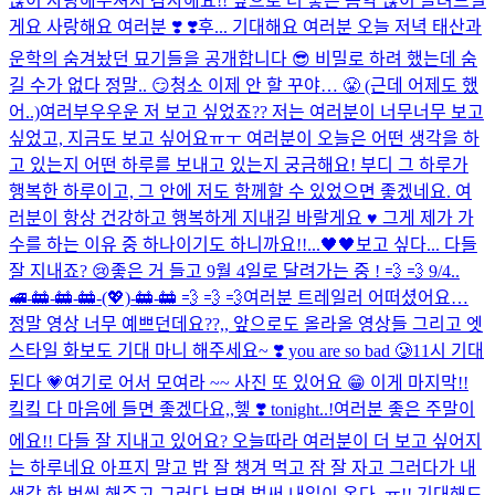
많이 사랑해주셔서 감사해요!! 앞으로 더 좋은 음악 많이 들려드릴
게요 사랑해요 여러분 ❣️ ❣️
후... 기대해요 여러분 오늘 저녁 태산과
운학의 숨겨놨던 묘기들을 공개합니다 😎 비밀로 하려 했는데 숨
길 수가 없다 정말.. 😏
청소 이제 안 할 꾸야… 😤 (근데 어제도 했
어..)
여러부우우운 저 보고 싶었죠?? 저는 여러분이 너무너무 보고
싶었고, 지금도 보고 싶어요ㅠㅜ 여러분이 오늘은 어떤 생각을 하
고 있는지 어떤 하루를 보내고 있는지 궁금해요! 부디 그 하루가
행복한 하루이고, 그 안에 저도 함께할 수 있었으면 좋겠네요. 여
러분이 항상 건강하고 행복하게 지내길 바랄게요 ♥️ 그게 제가 가
수를 하는 이유 중 하나이기도 하니까요!!...
🖤🖤
보고 싶다... 다들
잘 지내죠? 😢
좋은 거 들고 9월 4일로 달려가는 중 ! 💨 💨 9/4..
🚅-🚋-🚋-🚋-(💖)-🚋-🚋 💨 💨 💨
여러분 트레일러 어떠셨어요…
정말 영상 너무 예쁘던데요??,, 앞으로도 올라올 영상들 그리고 엣
스타일 화보도 기대 마니 해주세요~ ❣️ you are so bad 🥲
11시 기대
된다 💗
여기로 어서 모여라 ~~ 사진 또 있어요 😁 이게 마지막!!
킼킼 다 마음에 들면 좋겠다요,,헿 ❣️ tonight..!
여러분 좋은 주말이
에요!! 다들 잘 지내고 있어요? 오늘따라 여러분이 더 보고 싶어지
는 하루네요 아프지 말고 밥 잘 챙겨 먹고 잠 잘 자고 그러다가 내
생각 한 번씩 해주고 그러다 보면 벌써 내일이 온다..ㅠ!! 기대해도