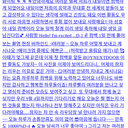
화이팅 👊 👊 👊
안녕하세요 여러분 벌써 저희가 내일이면 컴백하
게 되었어요 내일이면 저희의 음악과 무대를 전 세계의 분들이 보
고 감상하실 수 있다는 생각에 설레고 긴장도 돼요 이번 활동도 우
리 서로 마음껏 사랑하면서 후회 없이 보내요 사랑해요!! 아 성호
야 내일 컴백이라 오늘 일찍 잘겡 미리 생일 축하해 내일 생일 글
남긴다잉💕 사랑함 Hello! I'm excited ...
D-1 ✌️​ 컴백 1일 전에 풀어
보는 촬영 현장 비하인드 :)
여러분 ~ 오늘 하루 어떻게 보내고 계
시나요 ?
메이크업 중에도 예쁘군… (허락받고 올림요 애기) 🤣 🥰
이때가 엊그제 같은데 이제 첫 컴백을 앞둔 BOYNEXTDOOR 이
번 활동도 가보자~ 이 사진을 이제야 보여드리다니.. 어제의 잠자
는 리우는 이걸로 갚은 거야~ 😏
여러분 안녕히 지내고 계시나요!
저는 요즘 하루하루 컴백을 위해 노력하고 있어요 너무나도 바쁘
지만 감사하고 행복한 하루들이죠! 하루빨리 여러분을 만나고 싶
고 열심히 준비한 모습도 보여주고 싶고, 또 무대에서 함께 놀고
싶지만 우리 9월 4일까지만 기다리기로 해요 오늘은 뭘 했는지 어
떤 것들을 했는지 하나하나 전부 말해주고 싶지만 아직은 우리 기
다려야해요.....
잠자는 차 안 속 리우
당장 널 만나러 가지 않으면
~~ 오늘 하루가 손톱만큼도 의미 없어 😎
마음에 듭니다~~~ 만족
도 10000%
D-4 🔥 오늘 날씨가 너무 좋아여 :) 그리고 저는 여러분