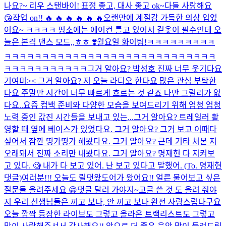
나요?~ 리우 스탠바이! 표정 좋고, 대사 좋고 ok~
다들 사랑해요
😘
작업 on!! 🔥 🔥 🔥 🔥 🔥 🔥
오랜만에 계절감 가득한 의상 입었
어요~ ㅋㅋㅋㅋ 평소에는 에어컨 틀고 있어서 겉옷이 필수인데 오
늘은 본격 댄스 모드,,ㅎㅎ ❣️월요일 화이팅!
ㅋㅋㅋㅋㅋㅋㅋㅋㅋ
ㅋㅋㅋㅋㅋㅋㅋㅋㅋㅋㅋㅋㅋㅋㅋㅋㅋㅋㅋㅋㅋㅋㅋㅋㅋㅋㅋㅋ
ㅋㅋㅋㅋㅋㅋㅋㅋㅋㅋㅋ그거 알아요? 박성호 진짜 너무 웃기다요
기여미>< 그거 알아요? 저 오늘 라디오 한다요 많은 관심 부탁한
다요 주말만 시간이 너무 빠르게 흐르는 것 같죠 나만 그럴리가 없
다요..요즘 컴백 준비와 다양한 모습을 보여드리기 위해 엄청 엄청
노력 중인 값진 시간들을 보내고 있는...
그거 알아요? 트레일러 촬
영할 때 옆에 베이스가 있었다요. 그거 알아요? 그거 보고 이때다
싶어서 잠깐 띵가띵가 해봤다요. 그거 알아요? 근데 기타 쳐본 지
오래돼서 진짜 소리만 내봤다요. 그거 알아요? 명재현 다 지켜보
고 있다. 🧐 내가 다 보고 있어. 난 보고 있다고 말했어. (To. 명재현
댓글)
여러분!!! 오늘도 릴댓왔도어가 왔어요!! 얼른 물어보고 싶은
질문들 올려주세요 😁
댓글 달러 가야지~
고글 쓴 것 도 올려 줘야
지 우리 선생님들은 끼고 보나, 안 끼고 보나 완전 사랑스럽다구요
오늘 깜짝 등장한 라이브도 그렇고 올라온 트랙리스트도 그렇고