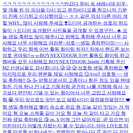
ㅋㅋㅋㅋㅋㅋㅋㅋㅋㅋㅋㅋㅋ
반갑다 뮤비 속 세레나데 리우,,
몇 개월 뒤 이 의상을 다시 입고 뮤직비디오를 찍으니까 기분
이 진짜 신기하고 이상했어요~~ ㅎㅎ 같은 의상 다른 머리 색
힣 WHY.. 많이 사랑해 주세요 ❣️
드디어 공개하눈 성호의 하드
털이 :) 드디어 숨겨왔던 사진들을 공개할 수 있겠구만.. 🔥 오
늘 생일 축하도 많이 해주시고 컴백도 축하해 주셔서 너무 감
사해요 너무 사랑해요 여러분~
성호~~생일 축하한다잉~~~ 사
랑하고 우리 함께 이번 활동 화이팅 하자!! 차에서 핸드폰 보는
성호 귀여워!!ㅠㅠ
BOYNEXTDOOR 이번 활동도 화이팅 하고
멤버들 모두 사랑해요 BOYNEXTDOOR 2night 기획해 주신
M2 선생님들도 감사합니다 🥲 🥲 🥲 성호형 생일 축하해요 🖤
마지막으로 우리 팬분들 제일 사랑해요 😏
Ayo!! 성호형 ~~ 생
일 축하해!! 🥳 🥳 맏형으로서의 고충이나 힘든 점도 있을 텐데
힘든 기색 하나 안 내고 기둥처럼 굳건히 나를 지탱해 줘서, 누
구보다 편안히 기댈 수 있는 형이어서 너무 고맙고 사랑해요
형 😁 우리 앞으로도 앞만 보고 달립시다!! 열정열정열정!!!! ❤️
형 생일 축하해요 빨리 숙소로 와요 형 오늘 같이 맛있는 거 먹
어요 형 오늘 스케줄 같이 가요 형 오늘 차 같이 타고 가요 형
진짜 생일 축하해요 😘 ps. h 어깨 그만 넓어져요 .
곧 있으면 이
어린아이가 어떻게 자랐는지 볼 수 있습니다. 아마 LIVE로.
따
르릉 따르릉 비켜나세요~ 컴백하러 왔습니다 👏 우리 다 같이