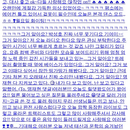
고, 대사 좋고 ok~
다들 사랑해요 😘
작업 on!! 🔥 🔥 🔥 🔥 🔥 🔥
오랜만에 계절감 가득한 의상 입었어요~ ㅋㅋㅋㅋ 평소에는
에어컨 틀고 있어서 겉옷이 필수인데 오늘은 본격 댄스 모드,,
ㅎㅎ ❣️월요일 화이팅!
ㅋㅋㅋㅋㅋㅋㅋㅋㅋㅋㅋㅋㅋㅋㅋㅋㅋ
ㅋㅋㅋㅋㅋㅋㅋㅋㅋㅋㅋㅋㅋㅋㅋㅋㅋㅋㅋㅋㅋㅋㅋㅋㅋㅋㅋ
ㅋㅋㅋㅋ그거 알아요? 박성호 진짜 너무 웃기다요 기여미><
그거 알아요? 저 오늘 라디오 한다요 많은 관심 부탁한다요 주
말만 시간이 너무 빠르게 흐르는 것 같죠 나만 그럴리가 없다
요..요즘 컴백 준비와 다양한 모습을 보여드리기 위해 엄청 엄
청 노력 중인 값진 시간들을 보내고 있는...
그거 알아요? 트레
일러 촬영할 때 옆에 베이스가 있었다요. 그거 알아요? 그거 보
고 이때다 싶어서 잠깐 띵가띵가 해봤다요. 그거 알아요? 근데
기타 쳐본 지 오래돼서 진짜 소리만 내봤다요. 그거 알아요? 명
재현 다 지켜보고 있다. 🧐 내가 다 보고 있어. 난 보고 있다고
말했어. (To. 명재현 댓글)
여러분!!! 오늘도 릴댓왔도어가 왔어
요!! 얼른 물어보고 싶은 질문들 올려주세요 😁
댓글 달러 가야
지~
고글 쓴 것 도 올려 줘야지 우리 선생님들은 끼고 보나, 안
끼고 보나 완전 사랑스럽다구요 오늘 깜짝 등장한 라이브도 그
렇고 올라온 트랙리스트도 그렇고 많이 사랑해주셔서 감사해
요!! 앞으로 더 좋은 음악 많이 들려드릴게요 사랑해요 여러분
❣️ ❣️
후... 기대해요 여러분 오늘 저녁 태산과 운학의 숨겨놨던