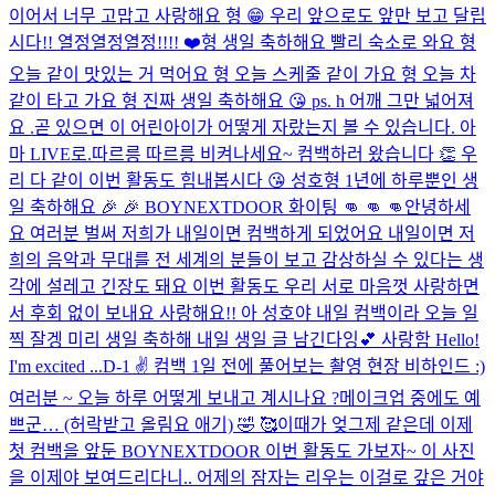
이어서 너무 고맙고 사랑해요 형 😁 우리 앞으로도 앞만 보고 달립
시다!! 열정열정열정!!!! ❤️
형 생일 축하해요 빨리 숙소로 와요 형
오늘 같이 맛있는 거 먹어요 형 오늘 스케줄 같이 가요 형 오늘 차
같이 타고 가요 형 진짜 생일 축하해요 😘 ps. h 어깨 그만 넓어져
요 .
곧 있으면 이 어린아이가 어떻게 자랐는지 볼 수 있습니다. 아
마 LIVE로.
따르릉 따르릉 비켜나세요~ 컴백하러 왔습니다 👏 우
리 다 같이 이번 활동도 힘내봅시다 😘 성호형 1년에 하루뿐인 생
일 축하해요 🎉 🎉 BOYNEXTDOOR 화이팅 👊 👊 👊
안녕하세
요 여러분 벌써 저희가 내일이면 컴백하게 되었어요 내일이면 저
희의 음악과 무대를 전 세계의 분들이 보고 감상하실 수 있다는 생
각에 설레고 긴장도 돼요 이번 활동도 우리 서로 마음껏 사랑하면
서 후회 없이 보내요 사랑해요!! 아 성호야 내일 컴백이라 오늘 일
찍 잘겡 미리 생일 축하해 내일 생일 글 남긴다잉💕 사랑함 Hello!
I'm excited ...
D-1 ✌️​ 컴백 1일 전에 풀어보는 촬영 현장 비하인드 :)
여러분 ~ 오늘 하루 어떻게 보내고 계시나요 ?
메이크업 중에도 예
쁘군… (허락받고 올림요 애기) 🤣 🥰
이때가 엊그제 같은데 이제
첫 컴백을 앞둔 BOYNEXTDOOR 이번 활동도 가보자~ 이 사진
을 이제야 보여드리다니.. 어제의 잠자는 리우는 이걸로 갚은 거야