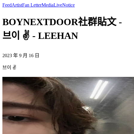
Feed
Artist
Fan Letter
Media
Live
Notice
BOYNEXTDOOR社群貼文 -
브이 ✌️ - LEEHAN
2023 年 9 月 16 日
브이 ✌️