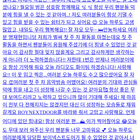
셨나요? 월요일 밤은 성호랑 함께해요 🫧 🫧 항상 우리 팬분들 덕
분에 힘을 낼 수 있는 것 같아여..! 저도 여러분들이 항상 기댈 수
있고 힘을 받을 수 있는 쉼터가 되고 싶어요 😌 오늘 하루도 고생
많았고, 내일도 우리 행복해요!! 잘 자요 모두~ 🛌
안뇽하세요 여러
분 명재현입니당 저희가 벌써 첫 주 차 활동을 마쳤는데요 첫 주
활동을 하면서 팬분들이 응원해 주셨기에 더 힘낼 수 있었던 것 같
아요 이 감사함 절대 잊지 않을게요 그리고 감사하게만 생각하는
게 아니라 더 노력하겠습니다!! 저한테 1번은 언제나 여러분이에
요 항상 기억해 줘요 오늘 라디오도 화이팅 하겠습니다! 사랑해
요!! 이 옷 입고 찍은...
여러분 오늘 하루도 수고 많으셨어요 잘 자
요 👏
여러분 첫 주 차 음악방송 어땠어요! 여러분의 기대와 관심들
덕에 힘을 내고 더 성장해 나갈 수 있는 것 같아요🥰 항상 좋은 무
대 보여드리려고 노력하고 있으니까 많이 기대해 주세요! 제 마음
이 전부 다 전해지지는 않겠지만 대신 더 성장하는 모습들로 채워
갈게요 BOYNEXTDOOR를 바라봐 줘서 고맙고 사랑해요. 언제
어디에 있던 힘내요! 항상 여러분 편...
⛰️ 이가 찍어줬어요 😂
오늘
도 무대 보러 와주신 우리 팬분들 너무 고마워요 💕 오늘 하루도
여러분에게 당당한 보이넥스트도어가 될 수 있었던 것 같아서 너