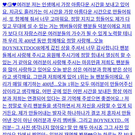
🖤😴🖤
여러분 저는 인생에서 가장 아름다운 시간을 보내고 있어
요. 지금도 흘러가는 이 시간을 가장 아름다운 시간으로 만들어줘
서, 또 함께해 줘서 너무 고마워요. 정말 지치고 힘들어도 제가 다
잊고 무대에 설 수 있는 거는 멤버들이랑 팬분들 덕분이에요 저희
가 보다 더 자랑스러운 여러분들의 가수가 될 수 있게 노력할 테니
까 우리 꼭 400년 동안 함께해요 정말 사랑해...
오늘
BOYNEXTDOOR에게 값진 상을 주셔서 너무 감사합니다 팬분
들께서 사랑해 주시고 응원해 주시기에 정말 힘내서 열심히 할 수
있는 거 같아요 여러분이 사랑해 주시는 마음만큼 저희도 팬분들
을 많이 사랑하고 있어요 오늘 받은 상은 여러분과 함께 받은 상이
라고 생각해요. 그만큼 저희에게 있어 1위는 늘 팬분들이에요. 우
리가 매일 얘기하는 400년...
오늘 1위는 모두 여러분이 만들어주신
상이라고 생각해요. 어떤 곳에 있든 어떤 시간을 보내든 항상 여러
분과 저희는 연결되어 있다는 걸 기억해 주셨으면 좋겠어요..! 저
는 정말로 우리 팬분들을 생각하면서 저 자신을 사랑할 수 있게 되
거든요. 제가 만들어내는 발자국 하나하나가 결코 저 혼자서 만들
어낸 것이 아닌 여러분과 우리 멤버들, 그리고 BOYNEXTD...
여
러분~ 그 사진 생각나지 않아요? 말 안 해두 아시죠 그그 사진 있
잖아요 차에서 찍었던~ 일부러 재연해 봤쬬🩶
오늘 하루는 잘 보내