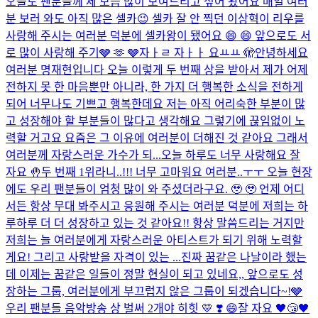
오늘도 팬분들께 제 모습 많이 보여드리고 싶어 왔어요 매일 여러
분 보러 와도 아직 많은 셀카😉 셀카 잘 안 찍던 이상혁이 리우를
사랑해 주시는 여러분 덕분에 셀카왕이 됐어요 😄 😄 앞으로도 서
로 많이 사랑해 주기🩶 🫶 🩶
자ㅏㄹ 자ㅏㅏ 요ㅛㅛ 🫣
안녕하세요
여러분 명재현입니다 오늘 이렇게 두 번째 상을 받아서 제가 어제
전하지 못 한 마음뿐만 아니라, 한 가지 더 행복한 소식을 전하게
되어 너무나도 기쁘고 행복한데요 저는 아직 어리숙한 부분이 많
고 성장해야 할 부분들이 많다고 생각해요 그렇기에 끊임없이 노
력할 거고요 요즘은 그 이유에 여러분이 더해진 것 같아요 그래서
여러분께 자랑스러운 가수가 되...
오늘 하루도 너무 사랑해요 잘
자요 🤚
두 번째 1위라니..!!! 너무 고마워요 여러분..ㅜㅜ 오늘 현장
에도 우리 팬분들이 엄청 많이 와 주셨더라구요. 🥹 🥹 언제 어디
서든 항상 무대 봐주시고 응원해 주시는 여러분 덕분에 저희는 하
루하루 더 더 성장하고 있는 것 같아요!! 항상 말씀드리는 거지만
저희는 늘 여러분에게 자랑스러운 아티스트가 되기 위해 노력할
게요! 그리고 사랑받을 자격이 있는 ...
진짜 꿈같은 나날이라 했는
데 이제는 꿈같은 일들이 정말 현실이 되고 있네요,, 앞으로도 성
장하는 그룹, 여러분에게 부끄럽지 않은 그룹이 되겠습니다~!🩶
우리 팬분들 음악방송 상 벌써 2개야 히힛 💛​ ❣️​ 😄​
잘 자요 🖤😴🖤