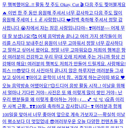
무 행복했어요..!! 활동 첫 주도 Okay, Cut 🎬 다음 주도 찢어볼게요
🔥 이번 한 주 동안 응원해 주셔서 너무 감사하고 다음 주도 많이
응원해 주세여ㅓㅓ ✌️ 사랑합니다 ❤️
컴백 축하해 주셔서 정말 감
사합니다 😭
차에서 자는 잠은 사랑입니다아~ ❣️
여러분~~ 어제 무
대 잘 보셨나요?🥰 어제 음악방송 끝나고 여러 가지 생각들이 머
리를 스치다 보내주신 응원이 너무 고마워서 정말 너무 감사하다
고 말하고 싶어서 왔어요. 정말 너무 고마워요😊 저희의 행복은 항
상 여러분이 건강하고 우리 무대 오래 지켜봐 주는 거니까 항상 건
강해야 해요! 여러분의 행복도 저희가 만들어 드릴게요. 사랑해요!
피스 !!!😎
맞다 이 사진
아직 끝나지 않은 하루지만 여러분들 그새
보고 싶어서 ❣️
아이고 운학이 녀석 참.. 귀찮게 하는군
이따 봐요 🖤
오늘 음악방송 어땠어요? ̆̈😉
드디어 음방 활동 시작..! 이날을 위해
서 얼마나 기다린 거야;; 사진은 또 왜 이렇게 많이 쌓인 거야;; 난
우리 팬분들을 왜 이렇게 좋아하는 거야;; (… 💕 🫧 🫧 )
요즘 이리
우 사복 근황.. ❣️❣️
100일 축하하고 감사합니다~ ❣️ 여러분과 함께
100일을 맞아서 너무 좋아여 앞으로 계속 가보자고~~
확실히 이날
이 평소보다 더 멋있었네 😎
여러부우운 오늘 다양한 컨텐츠들 잘