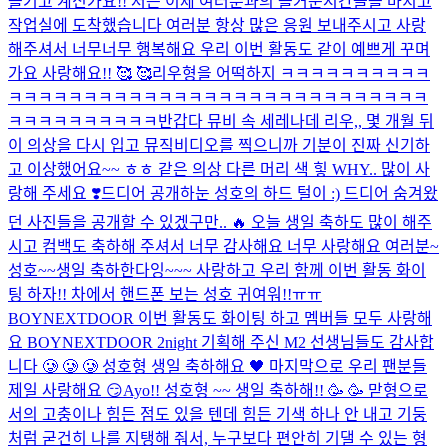
즐기고 계신가요!! 저는 이제 여러분과의 즐거운시간들을 마치고
작업실에 도착했습니다 여러분 항상 많은 응원 보내주시고 사랑
해주셔서 너무너무 행복해요 우리 이번 활동도 같이 예쁘게 꾸며
가요 사랑해요!! 🥰 🥰
리우형을 어떡하지 ㅋㅋㅋㅋㅋㅋㅋㅋㅋㅋ
ㅋㅋㅋㅋㅋㅋㅋㅋㅋㅋㅋㅋㅋㅋㅋㅋㅋㅋㅋㅋㅋㅋㅋㅋㅋㅋㅋㅋ
ㅋㅋㅋㅋㅋㅋㅋㅋㅋㅋ
반갑다 뮤비 속 세레나데 리우,, 몇 개월 뒤
이 의상을 다시 입고 뮤직비디오를 찍으니까 기분이 진짜 신기하
고 이상했어요~~ ㅎㅎ 같은 의상 다른 머리 색 힣 WHY.. 많이 사
랑해 주세요 ❣️
드디어 공개하눈 성호의 하드 털이 :) 드디어 숨겨왔
던 사진들을 공개할 수 있겠구만.. 🔥 오늘 생일 축하도 많이 해주
시고 컴백도 축하해 주셔서 너무 감사해요 너무 사랑해요 여러분~
성호~~생일 축하한다잉~~~ 사랑하고 우리 함께 이번 활동 화이
팅 하자!! 차에서 핸드폰 보는 성호 귀여워!!ㅠㅠ
BOYNEXTDOOR 이번 활동도 화이팅 하고 멤버들 모두 사랑해
요 BOYNEXTDOOR 2night 기획해 주신 M2 선생님들도 감사합
니다 🥲 🥲 🥲 성호형 생일 축하해요 🖤 마지막으로 우리 팬분들
제일 사랑해요 😏
Ayo!! 성호형 ~~ 생일 축하해!! 🥳 🥳 맏형으로
서의 고충이나 힘든 점도 있을 텐데 힘든 기색 하나 안 내고 기둥
처럼 굳건히 나를 지탱해 줘서, 누구보다 편안히 기댈 수 있는 형