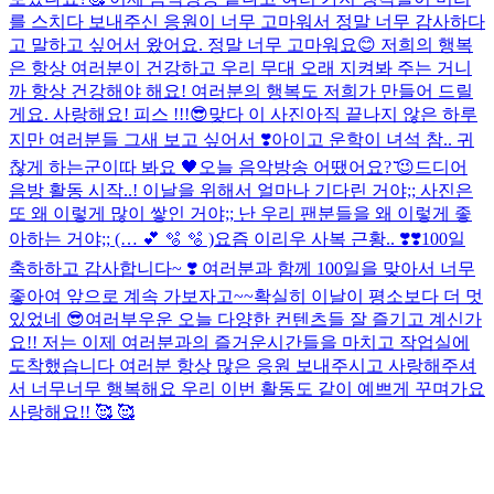
를 스치다 보내주신 응원이 너무 고마워서 정말 너무 감사하다
고 말하고 싶어서 왔어요. 정말 너무 고마워요😊 저희의 행복
은 항상 여러분이 건강하고 우리 무대 오래 지켜봐 주는 거니
까 항상 건강해야 해요! 여러분의 행복도 저희가 만들어 드릴
게요. 사랑해요! 피스 !!!😎
맞다 이 사진
아직 끝나지 않은 하루
지만 여러분들 그새 보고 싶어서 ❣️
아이고 운학이 녀석 참.. 귀
찮게 하는군
이따 봐요 🖤
오늘 음악방송 어땠어요? ̆̈😉
드디어
음방 활동 시작..! 이날을 위해서 얼마나 기다린 거야;; 사진은
또 왜 이렇게 많이 쌓인 거야;; 난 우리 팬분들을 왜 이렇게 좋
아하는 거야;; (… 💕 🫧 🫧 )
요즘 이리우 사복 근황.. ❣️❣️
100일
축하하고 감사합니다~ ❣️ 여러분과 함께 100일을 맞아서 너무
좋아여 앞으로 계속 가보자고~~
확실히 이날이 평소보다 더 멋
있었네 😎
여러부우운 오늘 다양한 컨텐츠들 잘 즐기고 계신가
요!! 저는 이제 여러분과의 즐거운시간들을 마치고 작업실에
도착했습니다 여러분 항상 많은 응원 보내주시고 사랑해주셔
서 너무너무 행복해요 우리 이번 활동도 같이 예쁘게 꾸며가요
사랑해요!! 🥰 🥰