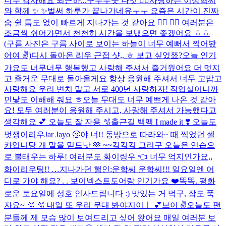
너무 감사해요 퇴근하...
구우우웃 나잇 😵‍💫
사랑하는 이상혁씨
와 함께 ✨ ✨
벌써 하루가 끝나가네유ㅜㅜ 요즘은 시간이 진짜
숨 쉴 틈도 없이 빠르게 지나가는 것 같아요 😶‍🌫️ 😶‍🌫️ 여러분은
조금씩 쉬어가면서 천천히 시간을 보냈으면 좋겠어요 ㅎㅎ
(구름 사진은 구름 사이로 보이는 하늘이 너무 예뻐서 찍어봤
어여 ✌️)
디시 돌아온 리우 근접 샷,, ㅎ 보고 싶었쬬?
오늘 인기
가요도 너무너무 행복했고 사랑해 주셔서 즐거웠어요 더 멋지
고 즐거운 무대로 돌아올게요 항상 응원해 주셔서 너무 고맙고
사랑해요 우리 변치 말고 서로 400년 사랑하자! 작업실이니까
민낯도 이해해 줘요 ㅎ
오늘 무대도 너무 예쁘게 나온 것 같아
요! 모두 여러분이 응원해 주시고, 사랑해 주셔서 가능했다고
생각해요 💕​ 오늘도 잘 자용 🫧​
출근길 백팩 I made it ❣️ 오늘도
멋쟁이리우
Jar Jayo 🥱
야 너!! 동방으로 따라와~ 때 찍었던 셀
카입니당 걔 말을 믿드낫 🫶 ~~킼킼킼 그리구 오늘은 연습으
로 불태우는 하루! 여러분도 화이링우 👈 너무 억지인가요,,
화이리우팅!! …
지나가던 행인:운학씨 운학씨!!! 일요일엔 어
디로 가야 해요? . . 보이넥스트도어랑 인기가요 ❤️
똑똑. 평화
로운 토요일에 성호 인사드립니다 :) 맛있는 거 먹구, 잠도 푹
자요~ 🫧 🫧 내일 또 우리 무대 봐야지이ㅣ 💕
브이 ✌️
오늘도 팬
분들께 제 모습 많이 보여드리고 싶어 왔어요 매일 여러분 보