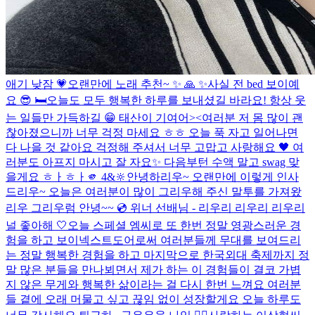
애기 낮잠 💗
오랜만에 노래 추천~ ✨ 🙏 ✨
사실 전 bed 보이예
요 😎 🛏️
오늘도 모두 행복한 하루를 보내셨길 바라요! 항상 웃
는 일들만 가득하길 😁 태산이 기여어><
여러분 저 몸 많이 괜
찮아졌으니까 너무 걱정 마세요 ㅎㅎ 오늘 푹 자고 일어나면
다 나을 것 같아요 걱정해 주셔서 너무 고맙고 사랑해요 🖤 여
러분도 아프지 마시고 잘 자요✨ 다음부턴 수액 말고 swag 맞
을게요 ㅎㅏㅎㅏ
🫵 4&🔆
안녕하리우~ 오랜만에 이렇게 인사
드리우~ 오늘은 여러분이 많이 그리우해 주신 말투를 가져왔
리우 그리우럼 안녕~~ 💿 위너 선배님 - 리우리 리우리 리우리
널 좋아해 🤍
오늘 스페셜 엠씨로 또 한번 정말 영광스러운 경
험을 하고 보이넥스트도어로써 여러분들께 무대를 보여드리
는 정말 행복한 경험을 하고 마지막으로 한국외대 축제까지 정
말 많은 분들을 만나뵈면서 제가 하는 이 경험들이 결코 가볍
지 않은 무게와 행복한 삶이라는 걸 다시 한번 느껴요 여러분
들 곁에 오래 머물고 싶고 끊임 없이 성장할게요 오늘 하루도