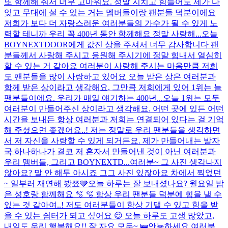
또 함께해 줘서 너무 고마워요. 정말 지치고 힘들어도 제가 다
잊고 무대에 설 수 있는 거는 멤버들이랑 팬분들 덕분이에요
저희가 보다 더 자랑스러운 여러분들의 가수가 될 수 있게 노
력할 테니까 우리 꼭 400년 동안 함께해요 정말 사랑해...
오늘
BOYNEXTDOOR에게 값진 상을 주셔서 너무 감사합니다 팬
분들께서 사랑해 주시고 응원해 주시기에 정말 힘내서 열심히
할 수 있는 거 같아요 여러분이 사랑해 주시는 마음만큼 저희
도 팬분들을 많이 사랑하고 있어요 오늘 받은 상은 여러분과
함께 받은 상이라고 생각해요. 그만큼 저희에게 있어 1위는 늘
팬분들이에요. 우리가 매일 얘기하는 400년...
오늘 1위는 모두
여러분이 만들어주신 상이라고 생각해요. 어떤 곳에 있든 어떤
시간을 보내든 항상 여러분과 저희는 연결되어 있다는 걸 기억
해 주셨으면 좋겠어요..! 저는 정말로 우리 팬분들을 생각하면
서 저 자신을 사랑할 수 있게 되거든요. 제가 만들어내는 발자
국 하나하나가 결코 저 혼자서 만들어낸 것이 아닌 여러분과
우리 멤버들, 그리고 BOYNEXTD...
여러분~ 그 사진 생각나지
않아요? 말 안 해두 아시죠 그그 사진 있잖아요 차에서 찍었던
~ 일부러 재연해 봤쬬🩶
오늘 하루는 잘 보내셨나요? 월요일 밤
은 성호랑 함께해요 🫧 🫧 항상 우리 팬분들 덕분에 힘을 낼 수
있는 것 같아여..! 저도 여러분들이 항상 기댈 수 있고 힘을 받
을 수 있는 쉼터가 되고 싶어요 😌 오늘 하루도 고생 많았고,
내일도 우리 행복해요!! 잘 자요 모두~ 🛌
안뇽하세요 여러분