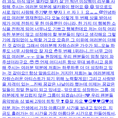
러 와도 아직 많은 셀카😉 셀카 잘 안 찍던 이상혁이 리우를 사
랑해 주시는 여러분 덕분에 셀카왕이 됐어요 😄 😄 앞으로도
서로 많이 사랑해 주기🩶 🫶 🩶
자ㅏㄹ 자ㅏㅏ 요ㅛㅛ 🫣
안녕하
세요 여러분 명재현입니다 오늘 이렇게 두 번째 상을 받아서
제가 어제 전하지 못 한 마음뿐만 아니라, 한 가지 더 행복한 소
식을 전하게 되어 너무나도 기쁘고 행복한데요 저는 아직 어리
숙한 부분이 많고 성장해야 할 부분들이 많다고 생각해요 그렇
기에 끊임없이 노력할 거고요 요즘은 그 이유에 여러분이 더해
진 것 같아요 그래서 여러분께 자랑스러운 가수가 되...
오늘 하
루도 너무 사랑해요 잘 자요 🤚
두 번째 1위라니..!!! 너무 고마
워요 여러분..ㅜㅜ 오늘 현장에도 우리 팬분들이 엄청 많이 와
주셨더라구요. 🥹 🥹 언제 어디서든 항상 무대 봐주시고 응원
해 주시는 여러분 덕분에 저희는 하루하루 더 더 성장하고 있
는 것 같아요!! 항상 말씀드리는 거지만 저희는 늘 여러분에게
자랑스러운 아티스트가 되기 위해 노력할게요! 그리고 사랑받
을 자격이 있는 ...
진짜 꿈같은 나날이라 했는데 이제는 꿈같은
일들이 정말 현실이 되고 있네요,, 앞으로도 성장하는 그룹, 여
러분에게 부끄럽지 않은 그룹이 되겠습니다~!🩶 우리 팬분들
음악방송 상 벌써 2개야 히힛 💛​ ❣️​ 😄​
잘 자요 🖤😴🖤🖤😴🖤
여
러분 저는 인생에서 가장 아름다운 시간을 보내고 있어요. 지
금도 흘러가는 이 시간을 가장 아름다운 시간으로 만들어줘서,