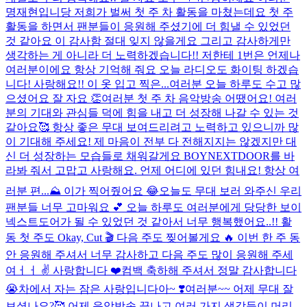
명재현입니당 저희가 벌써 첫 주 차 활동을 마쳤는데요 첫 주
활동을 하면서 팬분들이 응원해 주셨기에 더 힘낼 수 있었던
것 같아요 이 감사함 절대 잊지 않을게요 그리고 감사하게만
생각하는 게 아니라 더 노력하겠습니다!! 저한테 1번은 언제나
여러분이에요 항상 기억해 줘요 오늘 라디오도 화이팅 하겠습
니다! 사랑해요!! 이 옷 입고 찍은...
여러분 오늘 하루도 수고 많
으셨어요 잘 자요 👏
여러분 첫 주 차 음악방송 어땠어요! 여러
분의 기대와 관심들 덕에 힘을 내고 더 성장해 나갈 수 있는 것
같아요🥰 항상 좋은 무대 보여드리려고 노력하고 있으니까 많
이 기대해 주세요! 제 마음이 전부 다 전해지지는 않겠지만 대
신 더 성장하는 모습들로 채워갈게요 BOYNEXTDOOR를 바
라봐 줘서 고맙고 사랑해요. 언제 어디에 있던 힘내요! 항상 여
러분 편...
⛰️ 이가 찍어줬어요 😂
오늘도 무대 보러 와주신 우리
팬분들 너무 고마워요 💕 오늘 하루도 여러분에게 당당한 보이
넥스트도어가 될 수 있었던 것 같아서 너무 행복했어요..!! 활
동 첫 주도 Okay, Cut 🎬 다음 주도 찢어볼게요 🔥 이번 한 주 동
안 응원해 주셔서 너무 감사하고 다음 주도 많이 응원해 주세
여ㅓㅓ ✌️ 사랑합니다 ❤️
컴백 축하해 주셔서 정말 감사합니다
😭
차에서 자는 잠은 사랑입니다아~ ❣️
여러분~~ 어제 무대 잘
보셨나요?🥰 어제 음악방송 끝나고 여러 가지 생각들이 머리