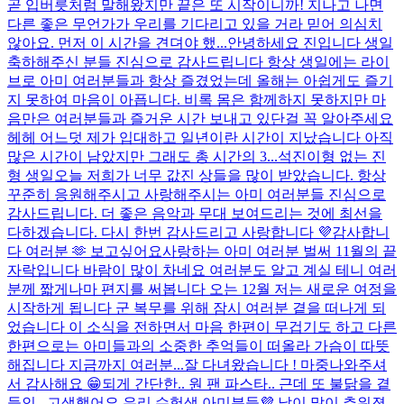
곧 입버릇처럼 말해왔지만 끝은 또 시작이니까! 지나고 나면
다른 좋은 무언가가 우리를 기다리고 있을 거라 믿어 의심치
않아요. 먼저 이 시간을 견뎌야 했...
안녕하세요 진입니다 생일
축하해주신 분들 진심으로 감사드립니다 항상 생일에는 라이
브로 아미 여러분들과 항상 즐겼었는데 올해는 아쉽게도 즐기
지 못하여 마음이 아픕니다. 비록 몸은 함께하지 못하지만 마
음만은 여러분들과 즐거운 시간 보내고 있단걸 꼭 알아주세요
헤헤 어느덧 제가 입대하고 일년이란 시간이 지났습니다 아직
많은 시간이 남았지만 그래도 총 시간의 3...
석진이형 없는 진
형 생일
오늘 저희가 너무 값진 상들을 많이 받았습니다. 항상
꾸준히 응원해주시고 사랑해주시는 아미 여러분들 진심으로
감사드립니다. 더 좋은 음악과 무대 보여드리는 것에 최선을
다하겠습니다. 다시 한번 감사드리고 사랑합니다 💜
감사합니
다 여러분 🫶 보고싶어요
사랑하는 아미 여러분 벌써 11월의 끝
자락입니다 바람이 많이 차네요 여러분도 알고 계실 테니 여러
분께 짧게나마 편지를 써봅니다 오는 12월 저는 새로운 여정을
시작하게 됩니다 군 복무를 위해 잠시 여러분 곁을 떠나게 되
었습니다 이 소식을 전하면서 마음 한편이 무겁기도 하고 다른
한편으로는 아미들과의 소중한 추억들이 떠올라 가슴이 따뜻
해집니다 지금까지 여러분...
잘 다녀왔습니다 ! 마중나와주셔
서 감사해요 😁
되게 간단한.. 원 팬 파스타.. 근데 또 불닭을 곁
들인...
고생했어요 우리 수험생 아미분들💜 날이 많이 추워졌