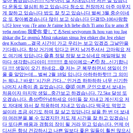
찾아 뵙겠습니다!!!!! 🫡💜
아미 잘 지내십니까 저는 잘 있습니
다 운동도 열심히 하고 있습니다 청소도 천장까지 아주 야무지
게 잘하고 있습니다 밥도 잘 짓고 있습니다 벌써 3월 중순이네
요 또 찾아뵙겠습니다 많이 보고 싶습니다 단결!
D-100
사랑합
니다 love you ¡Te amo Je t'aime Ich liebe dich Ti amo Eu te amo Я
тебя люблю 我爱你 愛してるSeni seviyorum Ik hou van jou Jag
älskar dig Σε αγαπώ Minä rakastan sinua Jeg elsker dig Jeg elsker
deg Kocham ...
결국 시간이 가고 우리는 보고 있겠죠 그날만을
기다립니다. 항상 거기에 있다고 편지 남겨주셔서 고마워요 저
도 여기에 있답니다 😪
휴 정말 정말 보고싶네요 매일매일 밤
마다 생각합니다
아미 !!!!!!!!!! 호석이에요~💕🫡 참...신기합니
다 !!!! 생일이 오긴 하네요...😅 저는 군 복무하면서 생일이 안
올 줄 알았는데... 벌써 2월 18일 입니다 아하하하핫!!! 그 의미
는 뭐냐..? 바로! '시간은 간다...' 인거죠 하하하하 너무 신기한
나머지 사족이 좀 길었습니다. 😅🤣 여튼 군인으로서 보내는
처음이자 마지막 생일...
중간보고 하겠습니다. 72.5kg 달성 또
오겠습니다. 충성🫡
안녕하세요 아미들 잘 지내고 계신지요 저
도 자대에 와서 잘 적응하며 지내고 있습니다 떡국도 먹었고
설이라 조금 쉬기도 하며 잘 살고 있답니다 설을 한 번 더 보내
야 여러분을 볼 수 있겠지만 저도 제 시간을 잘 하고 있겠습니
다 또다른 배움과 경험의 장이 될 거라 믿고 있습니다. 언제 어
디서든 항상 건강하시고 나쁜 일보다 좋은 일들이 훨씬 많으시