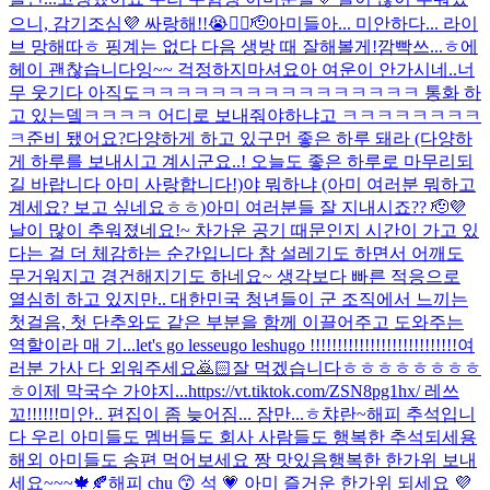
으니, 감기조심💜 싸랑해!!😭❤️‍🔥🫡
아미들아... 미안하다... 라이
브 망해따ㅎ 핑계는 없다 다음 생방 때 잘해볼게!
깜빡쓰...ㅎ
에
헤이 괜찮습니다잉~~ 걱정하지마셔요
아 여운이 안가시네..너
무 웃기다 아직도
ㅋㅋㅋㅋㅋㅋㅋㅋㅋㅋㅋㅋ
ㅋㅋㅋㅋ 통화 하
고 있는뎈ㅋㅋㅋㅋ 어디로 보내줘야하냐고 ㅋㅋㅋㅋㅋㅋㅋㅋ
ㅋ
준비 됐어요?
다양하게 하고 있구먼 좋은 하루 돼라 (다양하
게 하루를 보내시고 계시군요..! 오늘도 좋은 하루로 마무리되
길 바랍니다 아미 사랑합니다!)
야 뭐하냐 (아미 여러분 뭐하고
계세요? 보고 싶네요ㅎㅎ)
아미 여러분들 잘 지내시죠?? 🫡💜
날이 많이 추워졌네요!~ 차가운 공기 때문인지 시간이 가고 있
다는 걸 더 체감하는 순간입니다 참 설레기도 하면서 어깨도
무거워지고 경건해지기도 하네요~ 생각보다 빠른 적응으로
열심히 하고 있지만.. 대한민국 청년들이 군 조직에서 느끼는
첫걸음, 첫 단추와도 같은 부분을 함께 이끌어주고 도와주는
역할이라 매 기...
let's go lesseugo leshugo !!!!!!!!!!!!!!!!!!!!!!!!!!!
여
러분 가사 다 외워주세요🙇🏻
잘 먹겠습니다ㅎㅎㅎㅎㅎㅎㅎㅎ
ㅎ
이제 막국수 가야지...
https://vt.tiktok.com/ZSN8pg1hx/ 레쓰
꼬!!!!!!
미안.. 편집이 좀 늦어짐... 잠만...ㅎ
챠란~
해피 추석입니
다 우리 아미들도 멤버들도 회사 사람들도 행복한 추석되세용
해외 아미들도 송편 먹어보세요 짱 맛있음
행복한 한가위 보내
세요~~~🍁🍂
해피 chu 😙 석 💗 아미 즐거운 한가위 되세요 💜