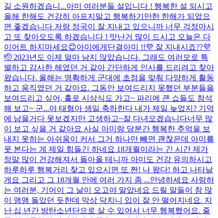
길 소원하겠습니...
아미 여러분들 설입니다 ! 행복한 설 되시고
올해 한해도 건강히 아프지말고 행복하기만한 한해가 되었으
면 좋겠습니다 저랑 정국이 잘 지내고 있으니까 너무 걱정마시
고 또 찾아오도록 하겠습니다 ! 맛난거 많이 드시고 오늘은 다
이어트 하지마세요😊
아미에게
단결
아미 !!💜 잘 지내시죠??💜
🫡 2023년도 이제 얼마 남지 않았습니다. 그래도 여러모로 특
별하고 감사한 해였던 거 같아 간단하게 인사를 드리려고 찾아
왔습니다. 올해는 명확하게 군대에 초점을 맞춰 다양하게 활동
하고 움직였던 거 같아요. 그동안 보여드리지 못했던 부분들을
보여드리고 싶어, 홀로 시상식도 가고~ 파리에 큰 쇼들도 참석
해 보고~ 군...
야 태형아 생일 축하한다 내가 제일 늦었지? 기억
에 남을거다 못보겠지만 고생하고~
잘 다녀오겠습니다
너무 많
이 보고 싶을 거 같아요 사실 아미랑 당분간 행복한 추억을 보
내지 못하는 아쉬움이 커서 그거 하나만 빼면 괜찮은데 아미를
못 본다는 게 제일 힘들긴 하네요 18개월이라는 긴 시간 제가
정말 많이 건강해져서 돌아올 테니까 아미도 건강 유의하시고
하루하루 행복거리 찾고 있으시면 또 짠! 나 왔다! 하고 나타날
게요 그리고 그 18개월 안에 여러 가지 좀 ...
안녕하세요 사랑하
는 여러분, 기어이 그 날이 오고야 말았네요 드릴 말들이 참 많
이 맴맴 돌았던 듯한데 막상 닥치니 입이 잘 안 떨어지네요. 지
난 십 년간 방탄소년단으로 살 수 있어서 너무 행복했어요. 줄