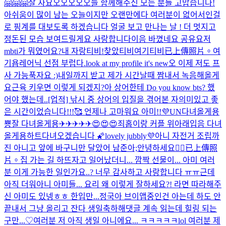
🤗🤗🤗
잘 자요오오오오
오늘 함께해주신 모든 분들 고맙습니다!
아쉬움이 많이 남는 오늘이지만 오랜만에다 여러분이 없어서인걸
로 핑계를 대보도록 하겠습니다 얼굴 보고 만나는 날 ! 더 멋지고
정돈된 모습 보여드릴게요 사랑합니다이
음 바꼈네요 공유요
저
mbti가 뭐였어요?
내 자랑티비!
찾았티비
여기티비
已上傳照片。
여
기욥
레어닉 선점 부럽다.
look at my profile it's new
오 이제 저도 프
사 가능
푹자요 :)
내일까지 받고 제가 시간날때 짬내서 녹음해올게
요
근육 키우면 이렇게 되겠지?
아 상어한테 Do you know bts? 했
어야 했는데..
[업적] 낚시 중 상어의 입질을 겪어본 자
의미있고 좋
은 시간이었습니다!!!🥰 언제나 고마워요 아미!!💜
UN
다녀올게용
뿅
잘 다녀올게용✈✈✈✈✈😍😍😍
죄홉이랑 커플 위아래입음 다녀
올게용하트
다녀오겠습니다 🌠
lovely jubbly💜
아니 자전거 조립까
진 아니고 앞에 바구니만 달았어 남준아;
안녕하세요🙇‍♂️
已上傳照
片。
집 가는 길 하뜨
자고 일어났더니... 깜짝 선물이... 아미 여러
분 이게 가능한 일인가요..? 너무 감사하고 사랑합니다 ㅠㅠ
근데
아직 더워
아니 아미들... 요리 왜 이렇게 잘하세요?! 라면 따라해주
신 아미도 있넹ㅎㅎ 한입만...
정국아 브이앱중인건 아는데 하도 안
끝내서 그냥 올리고 잔다 생일축하해
댓글 계속 읽는데 힐링 되는
구만...♡
여러분 저 아직 생일 아니에요... ㅋㅋㅋㅋㅋlol 여러분 제