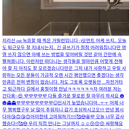
지리산 ost 녹음할 때 찍은 거
빌런입니다 :)
모먼트 어케 쓰지.. 오늘
도 퇴근
모두 잘 지내시는지.. 긴 글쓰기가 점점 어려워집니다만 영
영 쓰지 않으면 아예 쓰는 방법을 잊어버릴 것만 같아 간만에 슥
펼쳐봅니다. 이런저런 떠다니는 생각들을 얼마만큼 어떻게 전해
야 할 지 아직도 잘 모르겠습니다만은 그저 내가 사랑하고 우릴 사
랑하는 모든 분들이 가급적 오랜 시간 평안했으면 좋겠다는 생각
만큼은 전혀 변함이 없습니다. 저도 그토록 오랫동안 ...
자전거타
고 퇴근하다 길에서 홍철이형 만남ㅋㅋㅋㅋㅋㅋ
자 여러분 저는
간다용~😍 💜💜💜💜💜 다들 즐거운 할로윈 잘 마무리 하셔요 🎃
🎃👻👻💜💜💜💜💜💜💜💜
😊
인사가 늦었습니다아..ㅜㅜ 어제 너
무 행복했구우 날 많이 추워지니 감기 조심하시고오!!! 언넝 봅시
다아😘🙃😘🙃
아미한테 고마워하기!!!!🥰😍🤩💜 오늘 너무 감사
했슴다!!🥰😍 우리 직접 만나는 그날까지 ☺☺😚😚😚 싸랑해요