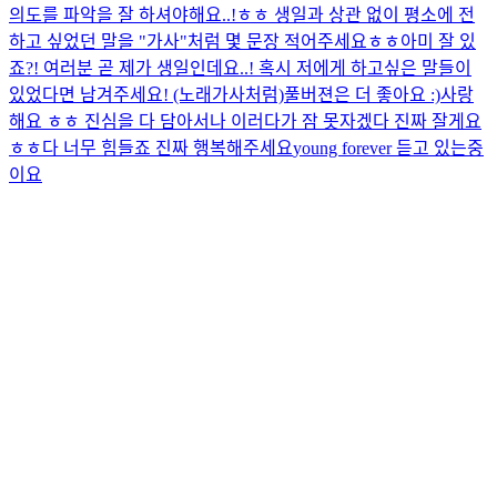
의도를 파악을 잘 하셔야해요..!ㅎㅎ 생일과 상관 없이 평소에 전
하고 싶었던 말을 "가사"처럼 몇 문장 적어주세요ㅎㅎ
아미 잘 있
죠?! 여러분 곧 제가 생일인데요..! 혹시 저에게 하고싶은 말들이
있었다면 남겨주세요! (노래가사처럼)
풀버젼은 더 좋아요 :)
사랑
해요 ㅎㅎ 진심을 다 담아서
나 이러다가 잠 못자겠다 진짜 잘게요
ㅎㅎ
다 너무 힘들죠 진짜 행복해주세요
young forever 듣고 있는중
이요