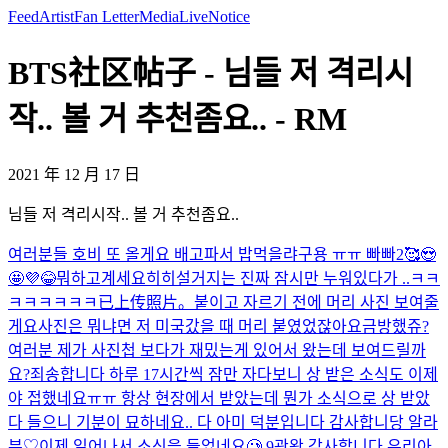
Feed
Artist
Fan Letter
Media
Live
Notice
BTS社区帖子 - 님들 저 격리시
작.. 볼 거 추천좀요.. - RM
2021 年 12 月 17 日
님들 저 격리시작.. 볼 거 추천좀요..
여러분들 호비 또 올게요 배고파서 밥먹을랴구용 ㅠㅠ 빠빠2🥰😍
🤩💜😂
뭐하고계세요
히히
설거지는 진짜 잠시만 누워있다가 ..
ㅋㅋ
ㅋㅋㅋㅋㅋㅋ
已上传照片。
붙이고 자르기 전에 머리 사진 보여줄
게요
사진은 뭐냐면 저 미국갔을 때 머리 붙였었잖아요
금방했쥬?
여러분 제가 사진첩 보다가 재밌는게 있어서 왔는데 보여드릴까
요?
죄송합니다 하루 17시간씩 잠만 자다보니 상 받은 소식도 이제
야 접했네요ㅠㅠ 항상 현장에서 받았는데 뭔가 소식으로 상 받았
다 들으니 기분이 묘하네요.. 다 아미 덕분입니다 감사합니당 알라
뷰♡
이제 일어나서 소식을 들었네요🥲 9관왕 감사합니다 우리아