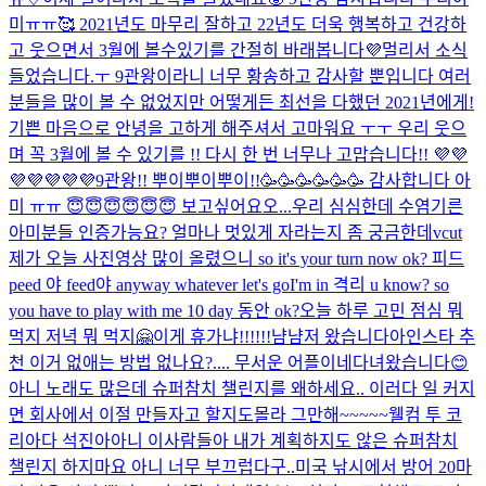
미ㅠㅠ🥰 2021년도 마무리 잘하고 22년도 더욱 행복하고 건강하
고 웃으면서 3월에 볼수있기를 간절히 바래봅니다💜
멀리서 소식
들었습니다.ㅜ 9관왕이라니 너무 황송하고 감사할 뿐입니다 여러
분들을 많이 볼 수 없었지만 어떻게든 최선을 다했던 2021년에게!
기쁜 마음으로 안녕을 고하게 해주셔서 고마워요 ㅜㅜ 우리 웃으
며 꼭 3월에 볼 수 있기를 !! 다시 한 번 너무나 고맙습니다!! 💜💜
💜💜💜💜💜
9관왕!! 뿌이뿌이뿌이!!🥳🥳🥳🥳🥳🥳 감사합니다 아
미 ㅠㅠ 😇😇😇😇😇😇 보고싶어요오...
우리 심심한데 수염기른
아미분들 인증가능요? 얼마나 멋있게 자라는지 좀 궁금한데
vcut
제가 오늘 사진영상 많이 올렸으니 so it's your turn now ok? 피드
peed 야 feed야 anyway whatever let's go
I'm in 격리 u know? so
you have to play with me 10 day 동안 ok?
오늘 하루 고민 점심 뭐
먹지 저녁 뭐 먹지
🤗
이게 휴가냐!!!!!!
냠냠
저 왔습니다아
인스타 추
천 이거 없애는 방법 없나요?.... 무서운 어플이네
다녀왔습니다😊
아니 노래도 많은데 슈퍼참치 챌린지를 왜하세요.. 이러다 일 커지
면 회사에서 이절 만들자고 할지도몰라 그만해~~~~~
웰컴 투 코
리아다 석진아
아니 이사람들아 내가 계획하지도 않은 슈퍼참치
챌린지 하지마요 아니 너무 부끄럽다구..
미국 낚시에서 방어 20마