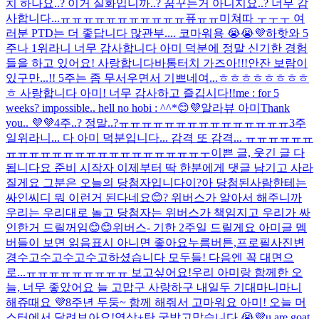
치 하나요..? 이거 실화입니까..? 꿈꾸는거 아니지요..? 너무 감
사합니다...ㅠㅠㅠㅠㅠㅠㅠㅠㅠㅠㅠ퓨ㅠㅠ
미쳐따 ㅜㅜㅜ 여
러분 PTD는 더 좋답니다 많관부.... 코마워용 😭😭💜
하핫
와 5
주나 1위라니 너무 감사합니다 아미 덕분에 정말 신기한 경험
들을 하고 있어요! 사랑합니다
바통터치 가즈아!!!
안잔 보람이
있구만...!! 5주는 좀 무서우면서 기쁘네여...ㅎㅎㅎㅎㅎㅎㅎㅎ
ㅎ 사랑합니다 아미! 너무 감사하고 즐깁시다!!
me : for 5
weeks? impossible.. hell no hobi : ^^*
😊💜
알라뷰 아미
Thank
you.. 💜💜
4주..? 정말..?ㅠㅠㅠㅠㅠㅠㅠㅠㅠㅠㅠㅠㅠㅠㅠ
3주
일위라니... 다 아미 덕분입니다... 감격 또 감격... ㅠㅠㅠㅠㅠㅠ
ㅠㅠㅠㅠㅠㅠㅠㅠㅠㅠㅠㅠㅠㅠㅠㅠㅠㅜ
이쁜 글, 웃긴 글 다
됩니다요 준비 시작
자 이제부터 딱 한분에게 댓글 남기고 사라
질게요 그분은 오늘의 당첨자입니다이?
아 당첨된사람한테는
싸인씨디 뭐 이런거 된다네요😊? 위버스가 알아서 해주니까
우리는 우리대로 놀고 당첨자는 위버스가 책임지고 우리가 싸
인한거 드릴꺼임😊😊
위버스- 기한 2주일 드릴게요 아미글 멤
버들이 보면 읽음표시 아니면 좋아요누름버튼,프로필사진변
경
수고수고수고수고하셨습니다 모두들! 다음엔 꼭 대면으
로...ㅠㅠㅠㅠㅠㅠㅠㅠㅠ 보고싶어요!
우리 아미랑 함께한 오
늘, 너무 좋았어요 늘 고맙구 사랑하구 내일두 기대마니마니
해쥬때요 💜
8주년 두둥~ 함께 해줘서 고마워요 아미! 오늘 머
스터에서 달려보아요!
영상+탄 굿밤
고맙습니다 😭💜
u are goat