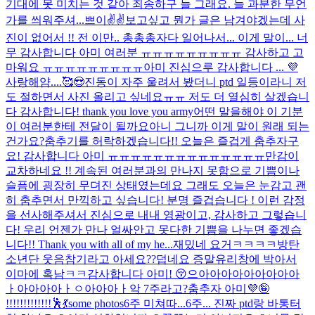
기대에 못 미치는 것 같아 죄송하구 늘 그래요. 늘 과분한 무언
가를 씌워주셔...
쁘이
✌✌
보고싶고 뭔가 글은 남겨야겠는데 사
진이 없어서 !! 전 이만.. 총총총
자다 일어나서... 이게 말이... 너
무 감사합니다 아미 여러분 ㅠㅠㅠㅠㅠㅠㅠㅠㅠ 감사하고 고
마워요 ㅠㅠㅠㅠㅠㅠㅠㅠㅠ
아미 진심으루 감사합니다 ... 💜
사랑해얌....🥰😍
진동이 자주 울려서 봤더니 ptd 일등이라니 저
도 절하면서 사진 올리고 싶네요ㅠㅠ 저도 더 열심히 살겠습니
다 감사합니다! thank you love you army
어떤 말을해야 이 기분
이 여러분한테 전달이 될까요
아니 그니까 이게 말이 원래 되는
건가요?
춤추기를 허락하겠습니다!! 오늘은 즐겁게 춤추자구
요! 감사합니다 아미 ㅠㅠㅠㅠㅠㅠㅠㅠㅠㅠㅠㅠㅠㅠ
만감이
교차하네요 !! 계속된 여러분과의 만나지 못함으로 기쁨이나
슬픔에 굉장히 무뎌진 상태였는데요 그래도 오늘은 눈감고 괜
히 춤추면서 만끽하고 싶습니다! 분명 즐겁습니다 ! 이런 감정
을 선사해주셔서 진심으로 내내 영광이고, 감사하고 그렇습니
다! 우리 언젠가 만나 얼싸안고 못다한 기쁨을 나누면 좋겠습
니다!! Thank you with all of my he...
재밌네 요거ㅋㅋㅋㅋ
방탄
소년단 웃음참기라고 아세요??
덥네요 증말
유리창에 박아서
이마에 혹남ㅋㅋ
감사합니다 아미! 😚
으아아아아아아아아아
ㅏ아아아아ㅏㅇ아아아ㅏ악 7주라고?
춤추자 아미💜🤪
!!!!!!!!!!!!!🕺💃
some photos
6주 미쳐따...
6주... 진짜 ptd랑 바통터