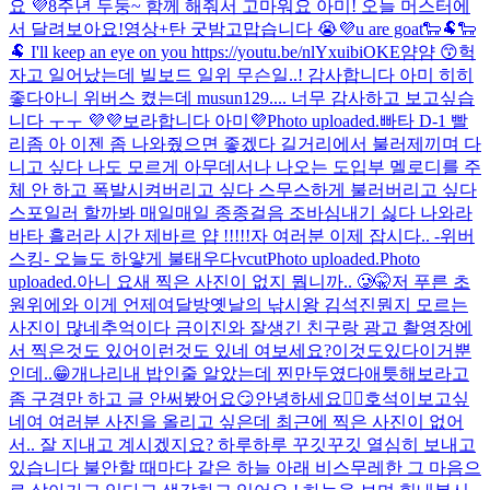
요 💜
8주년 두둥~ 함께 해줘서 고마워요 아미! 오늘 머스터에
서 달려보아요!
영상+탄 굿밤
고맙습니다 😭💜
u are goat🐑🐏🐑
🐏 I'll keep an eye on you https://youtu.be/nlYxuibiOKE
얌얌 😙
헉
자고 일어났는데 빌보드 일위 무슨일..! 감사합니다 아미 히히
좋다
아니 위버스 켰는데 musun129.... 너무 감사하고 보고싶습
니다 ㅜㅜ 💜💜
보라합니다 아미💜
Photo uploaded.
빠타 D-1 빨
리좀 아 이젠 좀 나와줬으면 좋겠다 길거리에서 불러제끼며 다
니고 싶다 나도 모르게 아무데서나 나오는 도입부 멜로디를 주
체 안 하고 폭발시켜버리고 싶다 스무스하게 불러버리고 싶다
스포일러 할까봐 매일매일 종종걸음 조바심내기 싫다 나와라
바타 흘러라 시간 제바르 얍 !!!!!
자 여러분 이제 잡시다.. -위버
스킹- 오늘도 하얗게 불태우다
vcut
Photo uploaded.
Photo
uploaded.
아니 요새 찍은 사진이 없지 뭡니까.. 🥲
🤫
저 푸른 초
원위에
와 이게 언제여
달방
옛날의 낚시왕 김석진
뭔지 모르는
사진이 많네
추억이다 금이진
와 잘생긴 친구랑 광고 촬영장에
서 찍은것도 있어
이런것도 있네 여보세요?
이것도있다
이거뿐
인데..
😁
개나리
내 밥인줄 알았는데 찐만두였다
애틋해보라고
좀 구경만 하고 글 안써봤어요😏
안녕하세요🙋‍♂️
호석이
보고싶
네여 여러분 사진을 올리고 싶은데 최근에 찍은 사진이 없어
서.. 잘 지내고 계시겠지요? 하루하루 꾸깃꾸깃 열심히 보내고
있습니다 불안할 때마다 같은 하늘 아래 비스무레한 그 마음으