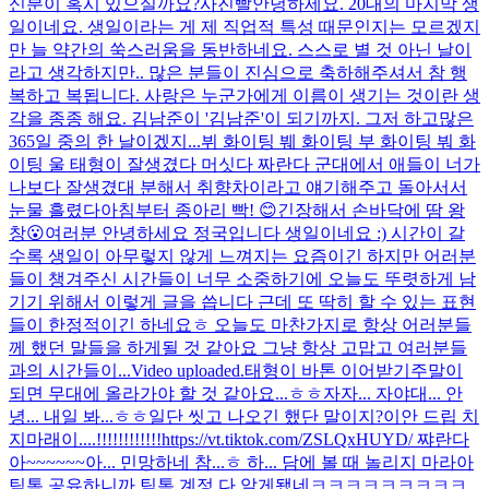
신분이 혹시 있으실까요?
사진빨
안녕하세요. 20대의 마지막 생
일이네요. 생일이라는 게 제 직업적 특성 때문인지는 모르겠지
만 늘 약간의 쑥스러움을 동반하네요. 스스로 별 것 아닌 날이
라고 생각하지만.. 많은 분들이 진심으로 축하해주셔서 참 행
복하고 복됩니다. 사랑은 누군가에게 이름이 생기는 것이란 생
각을 종종 해요. 김남준이 '김남준'이 되기까지. 그저 하고많은
365일 중의 한 날이겠지...
뷔 화이팅 붸 화이팅 부 화이팅 붜 화
이팅 울 태형이 잘생겼다 머싯다 짜란다 군대에서 애들이 너가
나보다 잘생겼대 분해서 취향차이라고 얘기해주고 돌아서서
눈물 흘렸다
아침부터 종아리 빡! 😊
긴장해서 손바닥에 땀 왕
창😮
여러분 안녕하세요 정국입니다 생일이네요 :) 시간이 갈
수록 생일이 아무렇지 않게 느껴지는 요즘이긴 하지만 어러분
들이 챙겨주신 시간들이 너무 소중하기에 오늘도 뚜렷하게 남
기기 위해서 이렇게 글을 씁니다 근데 또 딱히 할 수 있는 표현
들이 한정적이긴 하네요ㅎ 오늘도 마찬가지로 항상 어러분들
께 했던 말들을 하게될 것 같아요 그냥 항상 고맙고 여러분들
과의 시간들이...
Video uploaded.
태형이 바톤 이어받기
주말이
되면 무대에 올라가야 할 것 같아요...ㅎㅎ
자자... 자야대... 안
녕... 내일 봐...ㅎㅎ
일단 씻고 나오긴 했단 말이지?
이안 드립 치
지마래이....!!!!!!!!!!!!
https://vt.tiktok.com/ZSLQxHUYD/ 쨔란다
아~~~~~~
아... 민망하네 참...ㅎ 하... 담에 볼 때 놀리지 마라
아
틱톡 공유하니까 틱톡 계정 다 알게됐네ㅋㅋㅋㅋㅋㅋㅋㅋㅋ