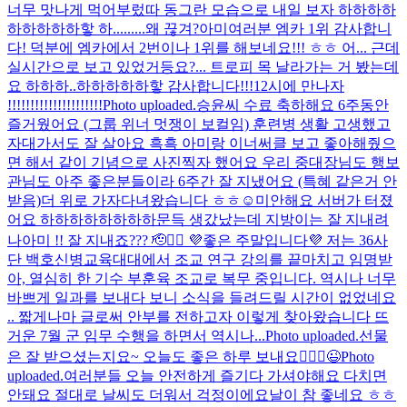
너무 맛나게 먹어부렀따 동그란 모습으로 내일 보자 하하하하
하하하하하핳 하.........
왜 끊겨?
아미여러분 엠카 1위 감사합니
다! 덕분에 엠카에서 2번이나 1위를 해보네요!!! ㅎㅎ 어... 근데
실시간으로 보고 있었거등요?... 트로피 목 날라가는 거 봤는데
요 하하하..하하하하하핳 감사합니다!!!
12시에 만나자
!!!!!!!!!!!!!!!!!!!!!
Photo uploaded.
승윤씨 수료 축하해요 6주동안
즐거웠어요 (그룹 위너 멋쟁이 보컬임) 훈련병 생활 고생했고
자대가서도 잘 살아요 흑흑 아미랑 이너써클 보고 좋아해줬으
면 해서 같이 기념으로 사진찍자 했어요 우리 중대장님도 행보
관님도 아주 좋은분들이라 6주간 잘 지냈어요 (특혜 같은거 안
받음)
더 위로 가자
다녀왔습니다 ㅎㅎ☺️
미안해요 서버가 터졌
어요 하하하하하하하하
문득 생갔났는데 지방이는 잘 지내려
나
아미 !! 잘 지내죠??? 🫡❤️‍🔥 💜좋은 주말입니다💜 저는 36사
단 백호신병교육대대에서 조교 연구 강의를 끝마치고 임명받
아, 열심히 한 기수 부훈육 조교로 복무 중입니다. 역시나 너무
바쁘게 일과를 보내다 보니 소식을 들려드릴 시간이 없었네요
.. 짧게나마 글로써 안부를 전하고자 이렇게 찾아왔습니다 뜨
거운 7월 군 임무 수행을 하면서 역시나...
Photo uploaded.
선물
은 잘 받으셨는지요~ 오늘도 좋은 하루 보내요🙋🏻‍♂️😉
Photo
uploaded.
여러분들 오늘 안전하게 즐기다 가셔야해요 다치면
안돼요 절대로 날씨도 더워서 걱정이에요
날이 참 좋네요 ㅎㅎ