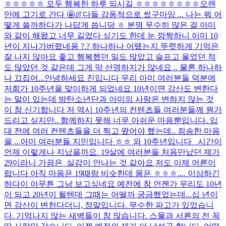
ㅎㅎㅎㅎㅎ 모두 행복한 하루 되시길 ㅎㅎㅎ
ㅎㅎㅎㅎㅎ
오랜
만에 고기로 간다 🤩🍖
다들 감동적으로 썼구마잉 ... 나는 뭐 어
떻게 쓸까하다가 나답게 씁니당 ㅎ 분명 무수히 많은 걸 아미
와 같이 해왔고 너무 길었다 싶기도 한데 눈 깜짝하니 이미 10
년이 지나가버렸네용 ?.? 하나하나 어땠는지 뚜렷하게 기억은
잘 나지 않아요 좋고 행복했던 일도 많았고 슬프고 울었던 적
도 많았던 것 같은데 그게 막 선명하지가 않네요 .. 물론 하나하
나 끄집어...
안녕하세요 진입니다 우리 아미 여러분들 덕분에
저희가 10주년을 맞이하게 되었네요 10년이면 강산도 변한다
는 말이 있는데 방탄소년단과 아미의 사랑은 변하지 않는 것
이 참 신기합니다 저 역시 10주년의 컨텐츠들 여러분들께 뭔가
드리고 싶지만.. 함께하지 못해 너무 아쉬운 마음뿐입니다. 입
대 전에 여러 컨텐츠들을 더 찍고 왔어야 했는데.. 죄송한 마음
을 ...
아미 여러분들 지민입니다 ㅎㅎ 와 10주년입니다 시간이
언제 이렇게나 지났을까요. 19살에 여러분들 처음만났던 제가
29이라니 가끔은 실감이 안나는 것 같아요 저도 이제 어른이
랍니다 아직 마음은 19때랑 비슷한데 몸은 ㅎㅎㅎ.... 이상하긴
하다이 아무튼 그냥 보고싶네요 예전에 참 언젠가 우리도 10년
이 되고 20년이 될텐데 그때는 어떨까 궁금했었는데...
십 년이
면 강산이 변한다더니, 정말입니다. 무수한 파고가 있었습니
다. 기억나지 않는 새벽들이 참 많습니다. 스물과 서른의 전 꼭