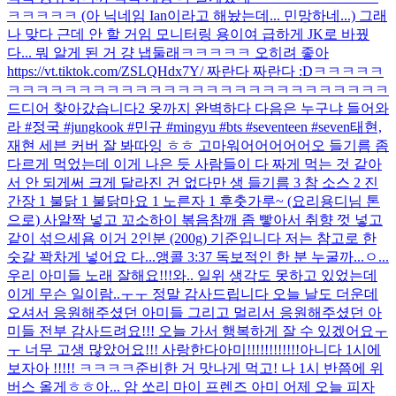
ㅋㅋㅋㅋㅋ (아 닉네임 Ian이라고 해놨는데... 민망하네...) 그래
나 맞다 근데 안 할 거임 모니터링 용이여 급하게 JK로 바꿨
다... 뭐 알게 된 거 걍 냅둘래ㅋㅋㅋㅋㅋ 오히려 좋아
https://vt.tiktok.com/ZSLQHdx7Y/ 짜란다 짜란다 :D
ㅋㅋㅋㅋㅋ
ㅋㅋㅋㅋㅋㅋㅋㅋㅋㅋㅋㅋㅋㅋㅋㅋㅋㅋㅋㅋㅋㅋㅋㅋㅋㅋㅋ
드디어 찾아갔습니다2 옷까지 완벽하다 다음은 누구냐 들어와
라 #정국 #jungkook #민규 #mingyu #bts #seventeen #seven
태현,
재현 세븐 커버 잘 봐따잉 ㅎㅎ 고마워어어어어어
오 들기름 좀
다르게 먹었는데 이게 나은 듯 사람들이 다 짜게 먹는 것 같아
서 안 되게써 크게 달라진 건 없다만 생 들기름 3 참 소스 2 진
간장 1 불닭 1 불닭마요 1 노른자 1 후춧가루~ (요리용디님 톤
으로) 사알짝 넣고 꼬소하이 볶음참깨 좀 빻아서 취향 껏 넣고
같이 섞으세욤 이거 2인분 (200g) 기준입니다 저는 참고로 한
숫갈 꽉차게 넣어요 다...
앵콜 3:37 독보적인 한 분 누굴까...
ㅇ...
우리 아미들 노래 잘해요!!!
와.. 일위 생각도 못하고 있었는데
이게 무슨 일이람..ㅜㅜ 정말 감사드립니다 오늘 날도 더운데
오셔서 응원해주셨던 아미들 그리고 멀리서 응원해주셨던 아
미들 전부 감사드려요!!! 오늘 가서 행복하게 잘 수 있겠어요ㅜ
ㅜ 너무 고생 많았어요!!! 사랑한다아미!!!!!!!!!!!!
아니다 1시에
보자아 !!!!! ㅋㅋㅋㅋ
준비한 거 맛나게 먹고! 나 1시 반쯤에 위
버스 올게ㅎㅎ
아... 암 쏘리 마이 프렌즈 아미 어제 오늘 피자