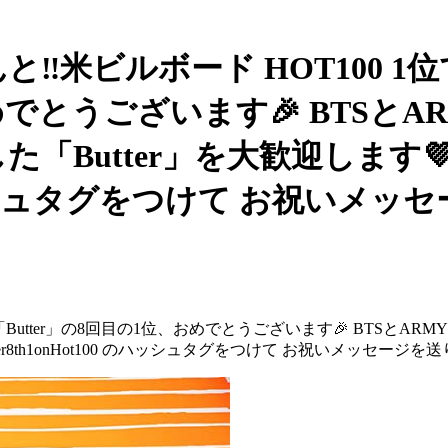
と‼米ビルボード HOT100 1位
おめでとうございます🎉 BTSと
た「Butter」を大歓迎します
00 のハッシュタグをつけて お祝い
💜 「Butter」の8回目の1位、おめでとうございます🎉 BTS
r8th1onHot100 のハッシュタグをつけて お祝いメッセージを送り合