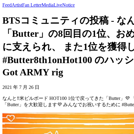
Feed
Artist
Fan Letter
Media
Live
Notice
BTSコミュニティの投稿 - なん
「Butter」の8回目の1位、
に支えられ、 また1位を獲得し
#Butter8th1onHot1
Got ARMY rig
2021 年 7 月 26 日
なんと‼米ビルボード HOT100 1位で戻ってきた「Butter」
「Butter」を大歓迎します💜 みんなでお祝いするために #Butte