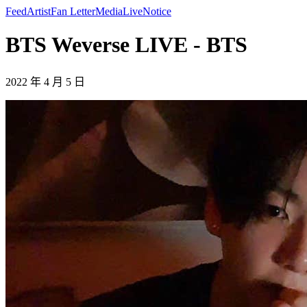
Feed
Artist
Fan Letter
Media
Live
Notice
BTS Weverse LIVE - BTS
2022 年 4 月 5 日