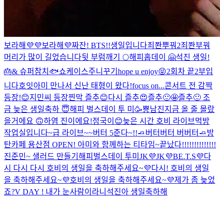
보라해💜💜
보라해💜
짜잔! BTS!!
생일입니다
죄쫜뿌꿔2
죄쫜부꿔
머리가 많이 길었습니다
뒷 부럼깨기 🌕
해피홉데이 🤗
석진 생일!
🎂& 슈퍼참치🐟쇼케이스
주니꾸기
hope u enjoy😝
2회차 끝
2부입
니다
호잇
아미 만나서 신난 태형이 왔다!
focus on...
콘서트 전 감짝
등장!😊
지민씨 등장
찐막 즐추😊
다시 즐추😍
즐추🙂🤩
즐추🙂
조
금 늦은 생일축하 😇
해피 벌스데이 투 미🥳
뿅
남진
지금 올 줄 몰랐
을거에요 🙃
하염 진이에요!
정국이😊
늦은 시간 호비 라이브
먹방
작업실입니다~
급 라이브~~
버터 5준다~!!🧈
버터버터 버버터🧈
방
탄카페 용산점 OPEN! 아미와 함께하는 티타임~
끝났다!!!!!!!!!!!!!!
진준민~ 샐러드 만들기
해피벌스데이 투미
JK💜
JK💜
BE.T.S💜
다
시 다시 다시 호비의 생일을 축하해주세요~💜
다시! 호비의 생일
을 축하해주세요~💜
호비의 생일을 축하해주세요~💜
제가 좀 늦었
죠?
V DAY !
내가 눈사람이라니
석진아 생일축하해