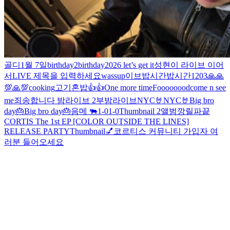
골디
1월 7일
birthday2
birthday
2026 let’s get it
성현이 라이브 이어
서
LIVE 제목을 입력하세요
wassup
이브
밥시간
밥시간
1203
🙏🙏
💯🙏
💯
cooking
고기
혼밥
👍
👍
One more time
Foooooood
come n see
me
죄송합니다 밤라이브 2부
밤라이브
NYC🤘
NYC🤘
Big bro
day🎂
Big bro day🎂
음메 🐃
1-0
1-0
Thumbnail 2
앨범깡
릴파끝
CORTIS The 1st EP [COLOR OUTSIDE THE LINES]
RELEASE PARTY
Thumbnail💅
코르티스 커뮤니티 가입자 여
러분 들어오세요