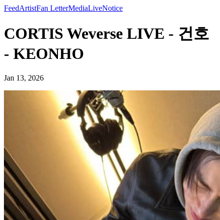
Feed
Artist
Fan Letter
Media
Live
Notice
CORTIS Weverse LIVE - 건호
- KEONHO
Jan 13, 2026