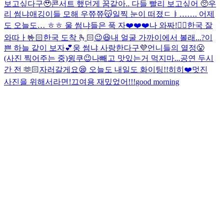
보고싶다구🥹
콘서트 했던게 꿈같아.. 다들 빨리 보고싶어 🥺
우
리 썸냐애깅이들 모해 우쮸쮸😽
일찍 눈이 떠졌ㄷㅑ……. 어제
도 오늘도… ㅎㅎ 울 썸냐들은 푹 자❤️❤️❤️
나 와짜!🙋‍♀️
한국 잘
와따ㅏ🤟🏻
한국 도착 🫰🏻
😉😆
내 얼굴 가까이에서 볼래...?
이
쁜 하늘 같이 보자💕
웅 썸냐 사랑한다구💜
언니들의 열정😤
(사진 찍어주는 중)
윙쿠😉
나빼고 맛있는거 먹지마...
공연 두시
간 전 🫶🏻
자러갈게요😪 오늘도 내일도 화이팅!!
히히❤️
멋진
사진을 위해서라면!
끄여용 재밌었어!!!
good morning