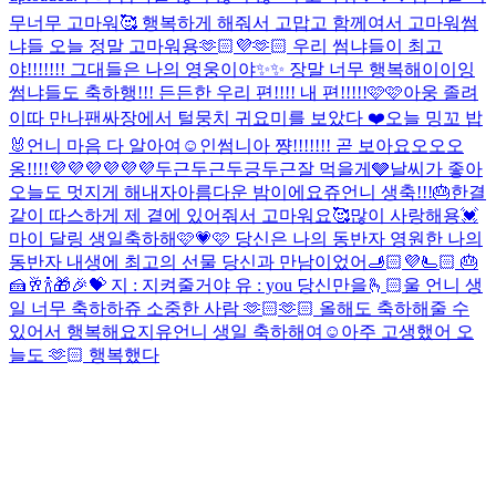
무너무 고마워🥰 행복하게 해줘서 고맙고 함께여서 고마워
썸
냐들 오늘 정말 고마워용🫶🏻💜🫶🏻 우리 썸냐들이 최고
야!!!!!!! 그대들은 나의 영웅이야✨✨ 장말 너무 행복해이이잉
썸냐들도 축하행!!! 든든한 우리 편!!!! 내 편!!!!!🩷🩷
아웅 졸려
이따 만나
팬싸장에서 털뭉치 귀요미를 보았다 ❤️
오늘 밍꼬 밥
🐰
언니 마음 다 알아여☺️
인썸니아 쨩!!!!!!! 곧 보아요오오오
옹!!!!💜💜💜💜💜💜
두근두근두긍두근
잘 먹을게🩶
날씨가 좋아
오늘도 멋지게 해내자
아름다운 밤이에요
쥬언니 생축!!!🎂한결
같이 따스하게 제 곁에 있어줘서 고마워요🥰많이 사랑해용💓
마이 달링 생일축하해🩷💗🩷 당신은 나의 동반자 영원한 나의
동반자 내생에 최고의 선물 당신과 만남이었어🫸🏻💜🫷🏻 🎂
🍰🥂🍾🎁🎉💝 지 : 지켜줄거야 유 : you 당신만을🫰🏻
울 언니 생
일 너무 축하하쥬 소중한 사람 🫶🏻🫶🏻 올해도 축하해줄 수
있어서 행복해요
지유언니 생일 축하해여☺️
아주 고생했어 오
늘도 🫶🏻 행복했다