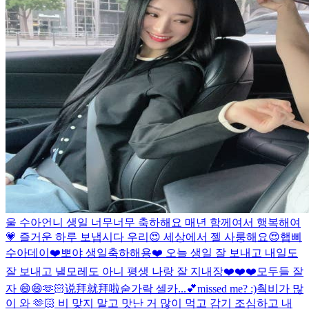
울 수아언니 생일 너무너무 축하해요 매년 함께여서 행복해여
💗 즐거운 하루 보냅시다 우리😍 세상에서 젤 사룽해요😍
햅삐
수아데이
❤️뽀야 생일축하해용❤️ 오늘 생일 잘 보내고 내일도
잘 보내고 낼모레도 아니 평생 나랑 잘 지내장❤️❤️❤️
모두들 잘
자 😄😄🫶🏻
说拜就拜啦
숟가락 셀카...💕
missed me? :)
춱
비가 많
이 와 🫶🏻 비 맞지 말고 맛난 거 많이 먹고 감기 조심하고 내