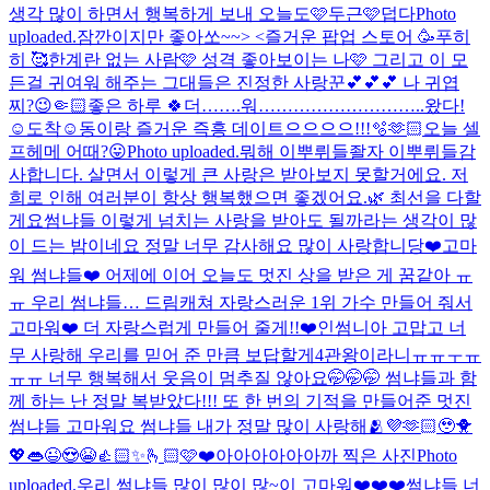
생각 많이 하면서 행복하게 보내 오늘도
🩷두근🩷
덥다
Photo
uploaded.
잠깐이지만 좋아쏘~~> <
즐거운 팝업 스토어 🥳
푸히
히 🥰
한계란 없는 사람🩷 성격 좋아보이는 나🩷 그리고 이 모
든걸 귀여워 해주는 그대들은 진정한 사랑꾼💕💕💕 나 귀엽
찌?😉🤏🏻
좋은 하루 🍀
더…….워………………………..
왔다!
☺️
도착☺️
동이랑 즐거운 즉흥 데이트으으으으!!!🫧🫶🏻
오늘 셀
프헤메 어때?😛
Photo uploaded.
뭐해 이뿌뤼들
좔자 이뿌뤼들
감
사합니다. 살면서 이렇게 큰 사랑은 받아보지 못할거에요. 저
희로 인해 여러분이 항상 행복했으면 좋겠어요.🌿 최선을 다할
게요
썸냐들 이렇게 넘치는 사랑을 받아도 될까라는 생각이 많
이 드는 밤이네요 정말 너무 감사해요 많이 사랑합니당❤️
고마
워 썸냐들❤️ 어제에 이어 오늘도 멋진 상을 받은 게 꿈같아 ㅠ
ㅠ 우리 썸냐들… 드림캐쳐 자랑스러운 1위 가수 만들어 줘서
고마워❤️ 더 자랑스럽게 만들어 줄게!!❤️
인썸니아 고맙고 너
무 사랑해 우리를 믿어 준 만큼 보답할게
4관왕이라니ㅠㅠㅜㅠ
ㅠㅠ 너무 행복해서 웃음이 멈추질 않아요🤭🤭🤭 썸냐들과 함
께 하는 난 정말 복받았다!!! 또 한 번의 기적을 만들어준 멋진
썸냐들 고마워요 썸냐들 내가 정말 많이 사랑해🫂💜🫶🏻🥹🐥
💖👄😉😍😭👍🏻✨🫰🏻🩷❤️
아아아아아아까 찍은 사진
Photo
uploaded.
우리 썸냐들 많이 많이 많~이 고마워❤️❤️❤️
썸냐들 너