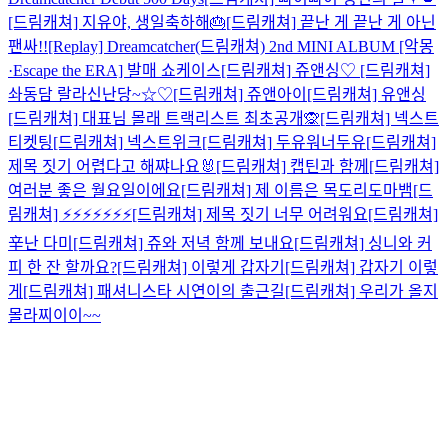
[드림캐쳐] 지유야, 생일축하해🎂
[드림캐쳐] 끝난 게 끝난 게 아닌
팬싸!!
[Replay] Dreamcatcher(드림캐쳐) 2nd MINI ALBUM [악몽
·Escape the ERA] 발매 쇼케이스
[드림캐쳐] 쥬앤싱♡
[드림캐쳐]
솨동담 랄라신난당~☆♡
[드림캐쳐] 쥬앤아이
[드림캐쳐] 유앤싱
[드림캐쳐] 대표님 몰래 트랙리스트 최초공개🙊
[드림캐쳐] 넥스트
티켓팅
[드림캐쳐] 넥스트위크
[드림캐쳐] 두유워너두유
[드림캐쳐]
제목 짓기 어렵다고 해쨔나요🐰
[드림캐쳐] 캡틴과 함께
[드림캐쳐]
여러분 좋은 월요일이에요
[드림캐쳐] 제 이름은 목도리도마뱀
[드
림캐쳐] ⚡⚡⚡⚡⚡⚡⚡
[드림캐쳐] 제목 짓기 너무 어려워요
[드림캐쳐]
辛난 다미
[드림캐쳐] 쥬와 저녁 함께 보내요
[드림캐쳐] 싱니와 커
피 한 잔 할까요?
[드림캐쳐] 이렇게 갑자기
[드림캐쳐] 갑자기 이렇
게
[드림캐쳐] 패셔니스타 시연이의 출근길
[드림캐쳐] 우리가 올지
몰라찌이이~~