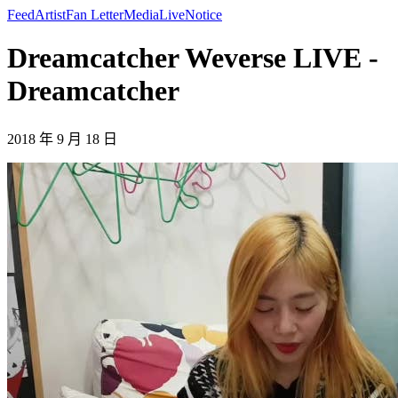
Feed
Artist
Fan Letter
Media
Live
Notice
Dreamcatcher Weverse LIVE -
Dreamcatcher
2018 年 9 月 18 日