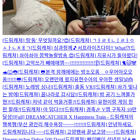
[드림캐쳐] 띵'동' 무엇일까요?😍
[드림캐쳐] ㄱㅏㄹㅕㄴㅣㄹㅏㅇ
ㅅㅏㄴㅊㅐㄱ
[드림캐쳐] 싱과함께🎵
서프라이즈다미!! What⁉
[드
림캐쳐] 솨아솨아 깜짝놀랄방송 😍
[드림캐쳐] 지유시가 돌아왔다!
[드림캐쳐] 고막쓰가 빼애애앰~~!!!!!!!!!!!!!!!!👂
[드림캐쳐] 🐈🐱🐼
🐢🐺👅
[드림캐쳐] 🐸본격 잠깨에에는 방소오옹ᆞㅇ우어아오오
옹!!!!!!🐸
[드림캐쳐] 오랜만에 왔지유현
수아의 우아한 생일날🎂
[드림캐쳐] 노래방 싱나!
[드림캐쳐] 출동 VR!
[드림캐쳐] 솨가 빛나
는 밤에
[드림캐쳐] 꿈나라로 갑시담!
[드림캐쳐] 밤 공기 느껴볼가
현?
[드림캐쳐] 저녁 같이 먹을거쮸?
[드림캐쳐] 유현이랑 게임 한
판 할래?
[드림캐쳐] 아 덥다!!!
[드림캐쳐] 경축🎉 V앱 구독자 10만
달성!
[Full] DREAMCATCHER X Happiness Train - 드림캐쳐의
행복행!
부산 광안리 해수욕장~~~~!!!!!!!
[드림캐쳐] 안녕하세요.
드림캐쳐입니다~~~
[드림캐쳐] 고양팬싸 끝났고양~~~
[드림캐쳐]
Dreamcatcher Debut 500 Days
[드림캐쳐] 빠이빠이 성년의 날⚘💋