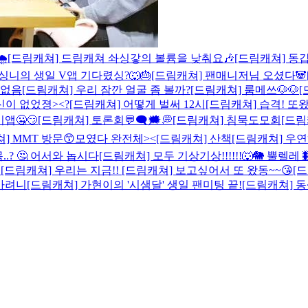

[드림캐쳐] 드림캐쳐 솨싱갛의 볼륨을 낮춰요🎶
[드림캐쳐] 동갑
 싱니의 생일 V앱 기다렸싱?🐺🎂
[드림캐쳐] 팬매니저님 오셨다🐼
목없음
[드림캐쳐] 우리 잠깐 얼굴 좀 볼까?
[드림캐쳐] 룸메쓰🐶🐶
[
신이 없었졍><?
[드림캐쳐] 어떻게 벌써 12시
[드림캐쳐] 습격! 
앱🤐😏
[드림캐쳐] 토론회💬🗨🗯💭
[드림캐쳐] 침묵도모회
[드림
] MMT 방문😙
모였다 완전체><
[드림캐쳐] 산책
[드림캐쳐] 우연
..? 🤔 어서와 놉시다
[드림캐쳐] 모두 기상기상!!!!!!🐺🐘 뿔렐레
♡
[드림캐쳐] 우리는 지금!!
[드림캐쳐] 보고싶어서 또 왔동~~😘
[
니가려니
[드림캐쳐] 가현이의 '시샘달' 생일 팬미팅 끝!
[드림캐쳐] 