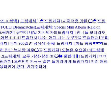
즈 is 컴백
[ 드림캐쳐 ] 🐣
[드림캐쳐] 시차적응 망한 🐺🐣
[드림
[FULL] Dreamcatcher(드림캐쳐) Special Mini Album [Raid of
드림캐쳐] 유현이 내일 치킨먹자!!
[드림캐쳐 ] 언니들 보러와💜
또왔어요ㅎㅎㅎ
[드림캐쳐] 나는 어디 너는 누구?!😍
[드림캐쳐] 우리
캐쳐] 데뷔 900일🎉 공식색 뚜둥
[ 드림캐쳐 ] 하트 뽕뽕❤❤❤
[드
히 만난 늑대랑 여우🐺🐱
[드림캐쳐] 오늘은 수요일><
[드림캐
2
[드림캐쳐] 모두 기상기상!!!!!!🐺🐘 뿔렐레🐛
[드림캐쳐] ㅋㅋ
드림캐쳐] 오랜만이지ㅠㅠ 얼른 들어와바바
[드림캐쳐] 미리 해피
동생라인이 왔다! 반겨주라아