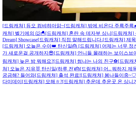
[드림캐쳐] 듀오 컴뱌햐아앍~
[드림캐쳐] 밖에 비온다 주륵주륵
캐쳐] 벨기에의 🐺🐣
[드림캐쳐] 혼란 속 데자부 싱니
[드림캐쳐]
Dream] Showcase
[드림캐쳐] 직접 말해드립니다.
[드림캐쳐] 제
[드림캐쳐] 오늘은 수아👑 탄신일🎂
[드림캐쳐] 어제는 너무 정
가 새로운걸 공개하지😎
[드림캐쳐] 언니들 몰래하는 보이스브이
림캐쳐] 늦은 밤 뭐해요?
[드림캐쳐] 썸냐는 나의 친구⚽
[드림캐쳐
쳐] 오늘은 지유🐰 탄신일(하루 전)🎂
[드림캐쳐] 어.. 뭐하지 제목
궁금해? 들어와
[드림캐쳐] 출석 완료!
[드림캐쳐] 봄나들이중~
다미데이
[드림캐쳐] 모해ㅎ?
[드림캐쳐] 추운데 추운곳 온 싱