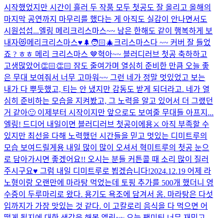
시작했었지만 시간이 흘러 두 작품 모두 첫공도 잘 올리고 올해의
마지막 공연까지 마무리를 했다는 게 아직도 실감이 안나면서도
시원섭섭...
엘링 메리크리스마스~~ 남은 한해도 같이 행복하게 보
내자😻
메리크리스마스♥️🌲🧑🏻‍🎄
크리스마스다 ~~ 커버 잘 들었
죠 ? ㅎㅎ 메리 크리스마스 🤎
혁아~~ 블러디러브 첫공 축하하고
고생많았어👏🏻👏🏻 잠도 줄여가며 열심히 준비한 만큼 오늘 좋
은 무대 보여줘서 너무 고마워~~ 그런 네가 정말 멋있었고 보는
내가 다 뿌듯했고, 티는 안 냈지만 감동도 받게 되더라고. 네가 열
심히 준비하는 모습을 지켜봤고, 그 노력을 알고 있어서 더 그랬던
거 같아🙂 이제부터 시작이지만 앞으로도 보여줄 무대들 아프지...
엘링! 드디어 내일이면 블러디러브 첫공이에용⚔️ 아직 부족할 수
있지만 최선을 다해 노력했던 시간들을 믿고 멋있는 디미트루의
모습 보여드릴게용 내일 많이 많이 오셔서 혁미트루의 첫공 눈으
로 담아가시면 좋겠어요!! 오시는 분들 커튼콜 때 소리 많이 질러
주시구요♥ 그럼 내일 디미트루로 뵙겠습니다!
2024.12.19 어제 라
노형이랑 오랜만에 마라탕 먹었는데 토핑 추가를 500개 했더니 영
수증이 두루마리로 왔다. 용기도 욕조에 담겨서 옴. 마라탕은 다섯
입까지가 가장 맛있는 것 같다. 이 고칼로리 음식을 다 먹으면 어
떻게 될지에 대한 생각을 해봄.
엘링~~ 오늘 팬미팅 너무 재밌고