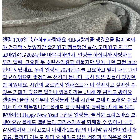
엘링 1700일 축하해♥ 사랑해요~
🙇‍♂️😺
쌍꺼풀 생겼오
물 많이 먹어
야 건강행💧
늦었지만 즐거웠고 행복했던 날🙂 고마웠고 지금도
고마워🫶🏻
2024년을 마무리하면서. 안녕들 하십니까 사랑하는
우리 엘링. 고요한 듯 소란스러웠고 어둡지만 빛이 나던 그런 2024
년이 지났네요. 우리 엘링의 2024년은 늘 고요하고 빛이 나는 그런
일 년이었으면 좋겠다는 생각이 듭니다. 특히 많은 일들이 있었던
한 해였네요. 시간이 흐르면서 엘라스트가 더 짙어지고 깊어질 수
있는 기회가 앞으로 얼마나 있을까라는...
새해 첫 공하고 왔어요
엘링들! 올해 시작부터 엘링들과 함께 시간을 보내며 노래할 수 있
어서 매우 행복합니당! 올해도 잘 부탁해요 엘링들! 새해 복 많이
받아아!!! Happy New Year!♡
안녕 엘링들! 즐거운 크리스마스 보
냈어요?? 올해도 엘링들과 크리스마스를 함께할 수 있어서 너무
감사했어용 그러고보니 어제가 2024년의 마지막 뮤지컬이었더라
고요. 블러디 러브도 해피 오 해피도 많은 걱정과 두려움을 안고