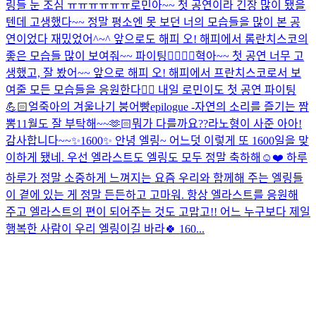
링들 눈 조심 ㅠㅠㅠㅠㅠㅠ
로민아~~ 첫 공연이라 긴장 많이 됐을
텐데 고생했다~~ 정말 평소엔 못 보던 너의 모습들을 많이 본 공
연이었다 재밌었어^~^ 앞으로도 해피 오! 해피에서 롬란치스코의
좋은 모습들 많이 보여줘~~ 파이팅👍🏻👍🏻
혁아~~ 첫 공연 너무 고
생했고, 잘 봤어~~ 앞으로 해피 오! 해피에서 프란치스코로서 보
여줄 모든 모습들을 응원한다👍🏻 내일 로민이도 첫 공연 파이팅
💪🏻
얼죽아의 겨울나기 붕어빵
epilogue -자연의 소리를 즐기는 짬
뽕
11월도 잘 부탁해~~🫶🏻
뭐가 다를까요??
라노형이 사준 아아!
감사합니다~~
✨1600✨ 안녕 엘링~ 어느덧 이렇게 또 1600일을 맞
이하게 됐네. 우선 엘라스트도 엘링도 모두 정말 축하해☺️❤️ 하루
하루가 정말 소중하게 느껴지는 요즘 우리와 함께해 주는 엘링들
이 곁에 있는 게 정말 든든하고 고마워. 항상 엘라스트를 응원해
주고 엘라스트의 편이 되어주는 것도 고맙고!! 어느 누구보다 제일
행복한 사람이 우리 엘링이길 바라🍀 160...