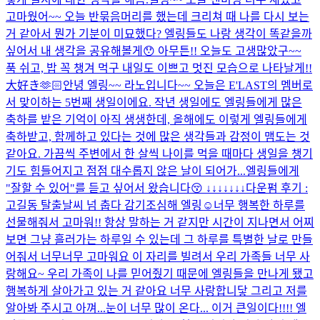
고마웠어~~ 오늘 반묶음머리를 했는데 크리쳐 때 나를 다시 보는
거 같아서 뭔가 기분이 미묘했다? 엘링들도 나랑 생각이 똑같을까
싶어서 내 생각을 공유해볼게😯 아무튼!! 오늘도 고생많았구~~
푹 쉬고, 밥 꼭 챙겨 먹구 내일도 이쁘고 멋진 모습으로 나타날게!!
大好き🫶🏻
안녕 엘링~~ 라노입니다~~ 오늘은 E'LAST의 멤버로
서 맞이하는 5번째 생일이에요. 작년 생일에도 엘링들에게 많은
축하를 받은 기억이 아직 생생한데, 올해에도 이렇게 엘링들에게
축하받고, 함께하고 있다는 것에 많은 생각들과 감정이 맴도는 것
같아요. 가끔씩 주변에서 한 살씩 나이를 먹을 때마다 생일을 챙기
기도 힘들어지고 점점 대수롭지 않은 날이 되어가...
엘링들에게
"잘할 수 있어"를 듣고 싶어서 왔습니다😚 ↓↓↓↓↓↓↓
다운펌 후기 :
고길동 탈출
날씨 넘 춥다 감기조심해 엘링☺️
너무 행복한 하루를
선물해줘서 고마워!! 항상 말하는 거 같지만 시간이 지나면서 어찌
보면 그냥 흘러가는 하루일 수 있는데 그 하루를 특별한 날로 만들
어줘서 너무너무 고마워요 이 자리를 빌려서 우리 가족들 너무 사
랑해요~ 우리 가족이 나를 믿어줬기 때문에 엘링들을 만나게 됐고
행복하게 살아가고 있는 거 같아요 너무 사랑합니닿 그리고 저를
알아봐 주시고 아껴...
눈이 너무 많이 온다... 이거 큰일이다!!!! 엘