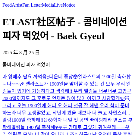
Feed
Artist
Fan Letter
Media
Live
Notice
E'LAST社区帖子 - 콤비네이션
피자 먹었어 - Baek Gyeul
2025 年 8 月 25 日
콤비네이션 피자 먹었어
아 양배추 담요 까먹음;;
더운데 좋당😳
엘라스트의 1900일 축하합
니다~~~🎉 엘라스트가 1900일을 맞이할 수 있는 건 모두 우리 엘
링들이 있기에 가능하다고 생각해!! 우리 엘링들 너무너무 고맙구
2000일까지도 그 후로도 언제든 많이 많이 아끼고 사랑할게🫶🏻
그리고 오늘 1900일에 해피 오 해피 첫공 잘 해낸 우리 혁이 준비
하느라 너무 고생많았고, 작년에 봤을 때보다 더 늘고 자연스러...
엘링1900일 축하해!!
윱😗
혁아 내일 첫 공연 빠이팅해라 염소를 부
탁해
엘링들 1900일 축하해♥
누구 맘대로 그렇게 귀여우래ㅡㅡ
우
리 엘링들 모해! 비 많이 오니까 비조심하구!! 난 오전에 뭉찬 훈련