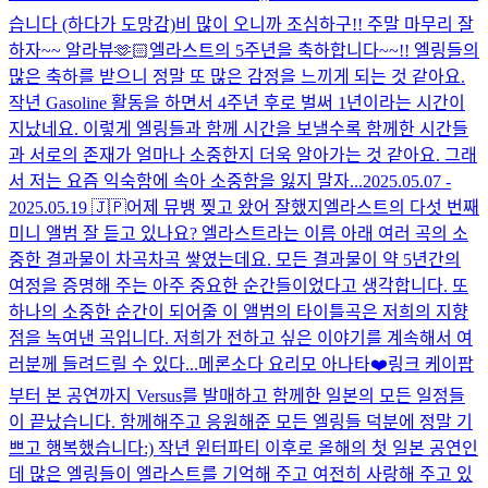
습니다 (하다가 도망감)
비 많이 오니까 조심하구!! 주말 마무리 잘
하자~~ 알라뷰🫶🏻
엘라스트의 5주년을 축하합니다~~!! 엘링들의
많은 축하를 받으니 정말 또 많은 감정을 느끼게 되는 것 같아요.
작년 Gasoline 활동을 하면서 4주년 후로 벌써 1년이라는 시간이
지났네요. 이렇게 엘링들과 함께 시간을 보낼수록 함께한 시간들
과 서로의 존재가 얼마나 소중한지 더욱 알아가는 것 같아요. 그래
서 저는 요즘 익숙함에 속아 소중함을 잃지 말자...
2025.05.07 -
2025.05.19 🇯🇵
어제 뮤뱅 찢고 왔어 잘했지
엘라스트의 다섯 번째
미니 앨범 잘 듣고 있나요? 엘라스트라는 이름 아래 여러 곡의 소
중한 결과물이 차곡차곡 쌓였는데요. 모든 결과물이 약 5년간의
여정을 증명해 주는 아주 중요한 순간들이었다고 생각합니다. 또
하나의 소중한 순간이 되어줄 이 앨범의 타이틀곡은 저희의 지향
점을 녹여낸 곡입니다. 저희가 전하고 싶은 이야기를 계속해서 여
러분께 들려드릴 수 있다...
메론소다 요리모 아나타❤️
링크 케이팝
부터 본 공연까지 Versus를 발매하고 함께한 일본의 모든 일정들
이 끝났습니다. 함께해주고 응원해준 모든 엘링들 덕분에 정말 기
쁘고 행복했습니다:) 작년 윈터파티 이후로 올해의 첫 일본 공연인
데 많은 엘링들이 엘라스트를 기억해 주고 여전히 사랑해 주고 있