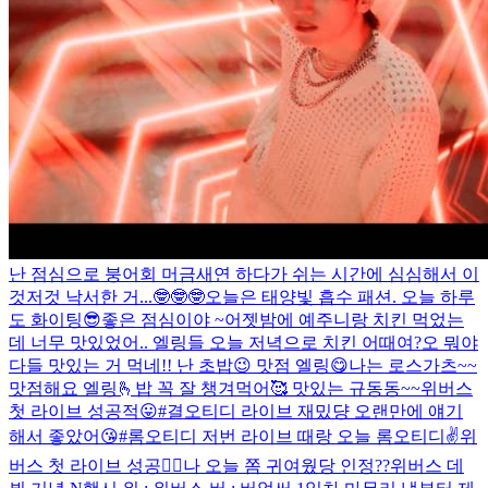
난 점심으로 붕어회 머금
새연 하다가 쉬는 시간에 심심해서 이
것저것 낙서한 거...🤓🤓🤓
오늘은 태양빛 흡수 패션. 오늘 하루
도 화이팅😎
좋은 점심이야 ~
어젯밤에 예주니랑 치킨 먹었는
데 너무 맛있었어.. 엘링들 오늘 저녁으로 치킨 어때여?
오 뭐야
다들 맛있는 거 먹네!! 난 초밥😉 맛점 엘링😋
나는 로스가츠~~
맛점해요 엘링🫰
밥 꼭 잘 챙겨먹어🥰 맛있는 규동동~~
위버스
첫 라이브 성공적😛
#결오티디 라이브 재밌댱 오랜만에 얘기
해서 좋았어😘
#롬오티디 저번 라이브 때랑 오늘 롬오티디✌️
위
버스 첫 라이브 성공👍🏻
나 오늘 쫌 귀여웠당 인정??
위버스 데