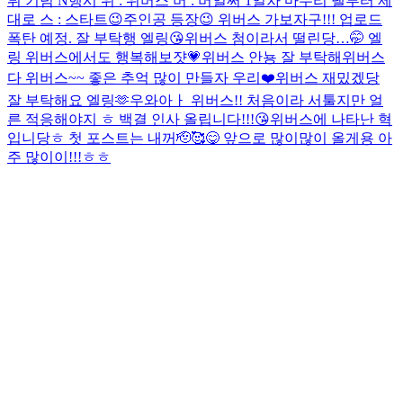
뷔 기념 N행시 위 : 위버스 버 : 버얼써 1일차 마무리 낼부터 제
대로 스 : 스타트😉
주인공 등장😉 위버스 가보자구!!! 업로드
폭탄 예정. 잘 부탁행 엘링😘
위버스 첨이라서 떨린당…🤭 엘
링 위버스에서도 행복해보쟛💗
위버스 안뇽 잘 부탁해
위버스
다 위버스~~ 좋은 추억 많이 만들자 우리❤️
위버스 재밌겠당
잘 부탁해요 엘링🫶
우와아ㅏ 위버스!! 처음이라 서툴지만 얼
른 적응해야지 ㅎ 백결 인사 올립니다!!!😘
위버스에 나타난 혁
입니당ㅎ 첫 포스트는 내꺼🫡🥰😋 앞으로 많이많이 올게용 아
주 많이이!!!ㅎㅎ