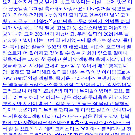
요가 없어져서 그냥 앞치마 벗고 먹었다는 사실... 근데 맛은 아
주 굿굿
엘링 1700일 축하해♥ 사랑해요~
🙇‍♂️😺
쌍꺼풀 생겼오
물
많이 먹어야 건강행💧
늦었지만 즐거웠고 행복했던 날🙂 고마
웠고 지금도 고마워🫶🏻
2024년을 마무리하면서. 안녕들 하십
니까 사랑하는 우리 엘링. 고요한 듯 소란스러웠고 어둡지만
빛이 나던 그런 2024년이 지났네요. 우리 엘링의 2024년은 늘
고요하고 빛이 나는 그런 일 년이었으면 좋겠다는 생각이 듭니
다. 특히 많은 일들이 있었던 한 해였네요. 시간이 흐르면서 엘
라스트가 더 짙어지고 깊어질 수 있는 기회가 앞으로 얼마나
있을까라는...
새해 첫 공하고 왔어요 엘링들! 올해 시작부터 엘
링들과 함께 시간을 보내며 노래할 수 있어서 매우 행복합니
당! 올해도 잘 부탁해요 엘링들! 새해 복 많이 받아아!!! Happy
New Year!♡
안녕 엘링들! 즐거운 크리스마스 보냈어요?? 올해
도 엘링들과 크리스마스를 함께할 수 있어서 너무 감사했어용
그러고보니 어제가 2024년의 마지막 뮤지컬이었더라고요. 블
러디 러브도 해피 오 해피도 많은 걱정과 두려움을 안고 시작
했었지만 시간이 흘러 두 작품 모두 첫공도 잘 올리고 올해의
마지막 공연까지 마무리를 했다는 게 아직도 실감이 안나면서
도 시원섭섭...
엘링 메리크리스마스~~ 남은 한해도 같이 행복
하게 보내자😻
메리크리스마스♥️🌲🧑🏻‍🎄
크리스마스다 ~~ 커
버 잘 들었죠 ? ㅎㅎ 메리 크리스마스 🤎
혁아~~ 블러디러브 첫