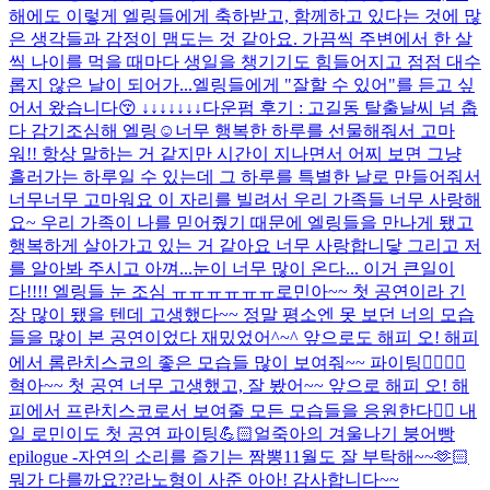
해에도 이렇게 엘링들에게 축하받고, 함께하고 있다는 것에 많
은 생각들과 감정이 맴도는 것 같아요. 가끔씩 주변에서 한 살
씩 나이를 먹을 때마다 생일을 챙기기도 힘들어지고 점점 대수
롭지 않은 날이 되어가...
엘링들에게 "잘할 수 있어"를 듣고 싶
어서 왔습니다😚 ↓↓↓↓↓↓↓
다운펌 후기 : 고길동 탈출
날씨 넘 춥
다 감기조심해 엘링☺️
너무 행복한 하루를 선물해줘서 고마
워!! 항상 말하는 거 같지만 시간이 지나면서 어찌 보면 그냥
흘러가는 하루일 수 있는데 그 하루를 특별한 날로 만들어줘서
너무너무 고마워요 이 자리를 빌려서 우리 가족들 너무 사랑해
요~ 우리 가족이 나를 믿어줬기 때문에 엘링들을 만나게 됐고
행복하게 살아가고 있는 거 같아요 너무 사랑합니닿 그리고 저
를 알아봐 주시고 아껴...
눈이 너무 많이 온다... 이거 큰일이
다!!!! 엘링들 눈 조심 ㅠㅠㅠㅠㅠㅠ
로민아~~ 첫 공연이라 긴
장 많이 됐을 텐데 고생했다~~ 정말 평소엔 못 보던 너의 모습
들을 많이 본 공연이었다 재밌었어^~^ 앞으로도 해피 오! 해피
에서 롬란치스코의 좋은 모습들 많이 보여줘~~ 파이팅👍🏻👍🏻
혁아~~ 첫 공연 너무 고생했고, 잘 봤어~~ 앞으로 해피 오! 해
피에서 프란치스코로서 보여줄 모든 모습들을 응원한다👍🏻 내
일 로민이도 첫 공연 파이팅💪🏻
얼죽아의 겨울나기 붕어빵
epilogue -자연의 소리를 즐기는 짬뽕
11월도 잘 부탁해~~🫶🏻
뭐가 다를까요??
라노형이 사준 아아! 감사합니다~~