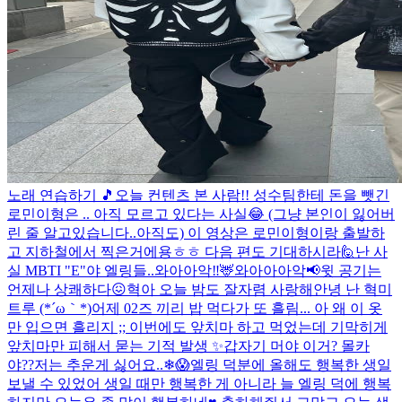
노래 연습하기 🎵
오늘 컨텐츠 본 사람!! 성수팀한테 돈을 뺏긴
로민이형은 .. 아직 모르고 있다는 사실😂 (그냥 본인이 잃어버
린 줄 알고있습니다..아직도) 이 영상은 로민이형이랑 출발하
고 지하철에서 찍은거에용ㅎㅎ 다음 편도 기대하시라🙋
난 사
실 MBTI "E"야 엘링들..
와아아악‼️🦌와아아아악📢
윗 공기는
언제나 상쾌하다😖
혁아 오늘 밤도 잘자렴 사랑해
안녕 난 혁미
트루 (*´ω｀*)
어제 02즈 끼리 밥 먹다가 또 흘림... 아 왜 이 옷
만 입으면 흘리지 ;; 이번에도 앞치마 하고 먹었는데 기막히게
앞치마만 피해서 묻는 기적 발생 ✨
갑자기 머야 이거? 몰카
야??
저는 추운게 싫어요..❄😱
엘링 덕분에 올해도 행복한 생일
보낼 수 있었어 생일 때만 행복한 게 아니라 늘 엘링 덕에 행복