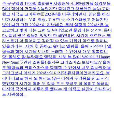
주 굿굿
엘링 1700일 축하해♥ 사랑해요~
🙇‍♂️😺
쌍꺼풀 생겼오
물
많이 먹어야 건강행💧
늦었지만 즐거웠고 행복했던 날🙂 고마
웠고 지금도 고마워🫶🏻
2024년을 마무리하면서. 안녕들 하십
니까 사랑하는 우리 엘링. 고요한 듯 소란스러웠고 어둡지만
빛이 나던 그런 2024년이 지났네요. 우리 엘링의 2024년은 늘
고요하고 빛이 나는 그런 일 년이었으면 좋겠다는 생각이 듭니
다. 특히 많은 일들이 있었던 한 해였네요. 시간이 흐르면서 엘
라스트가 더 짙어지고 깊어질 수 있는 기회가 앞으로 얼마나
있을까라는...
새해 첫 공하고 왔어요 엘링들! 올해 시작부터 엘
링들과 함께 시간을 보내며 노래할 수 있어서 매우 행복합니
당! 올해도 잘 부탁해요 엘링들! 새해 복 많이 받아아!!! Happy
New Year!♡
안녕 엘링들! 즐거운 크리스마스 보냈어요?? 올해
도 엘링들과 크리스마스를 함께할 수 있어서 너무 감사했어용
그러고보니 어제가 2024년의 마지막 뮤지컬이었더라고요. 블
러디 러브도 해피 오 해피도 많은 걱정과 두려움을 안고 시작
했었지만 시간이 흘러 두 작품 모두 첫공도 잘 올리고 올해의
마지막 공연까지 마무리를 했다는 게 아직도 실감이 안나면서
도 시원섭섭...