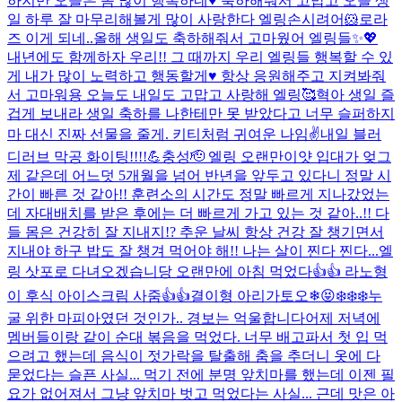
하지만 오늘은 좀 많이 행복하네♥️ 축하해줘서 고맙고 오늘 생
일 하루 잘 마무리해볼게 많이 사랑한다 엘링
손시려어🐹
로라
즈 이게 되네..
올해 생일도 축하해줘서 고마웠어 엘링들✨💖
내년에도 함께하자 우리!! 그 때까지 우리 엘링들 행복할 수 있
게 내가 많이 노력하고 행동할게♥ 항상 응원해주고 지켜봐줘
서 고마워용 오늘도 내일도 고맙고 사랑해 엘링🥰
혁아 생일 즐
겁게 보내라 생일 축하를 나한테만 못 받았다고 너무 슬퍼하지
마 대신 진짜 선물을 줄게. 키티처럼 귀여운 나임✌️
내일 블러
디러브 막공 화이팅!!!!💪
충성🫡 엘링 오랜만이얏 입대가 엊그
제 같은데 어느덧 5개월을 넘어 반년을 앞두고 있다니 정말 시
간이 빠른 것 같아!! 훈련소의 시간도 정말 빠르게 지나갔었는
데 자대배치를 받은 후에는 더 빠르게 가고 있는 것 같아..!! 다
들 몸은 건강히 잘 지내지!? 추운 날씨 항상 건강 잘 챙기면서
지내야 하구 밥도 잘 챙겨 먹어야 해!! 나는 살이 찐다 찐다...
엘
링 삿포로 다녀오겠습니당 오랜만에 아침 먹었다👍👍 라노형
이 후식 아이스크림 사줌👍👍
결이형 아리가토오❄😝
❄️❄️❄️
누
굴 위한 마피아였던 것인가.. 경보는 억울합니다
어제 저녁에
멤버들이랑 같이 순대 볶음을 먹었다. 너무 배고파서 첫 입 먹
으려고 했는데 음식이 젓가락을 탈출해 춤을 추더니 옷에 다
묻었다는 슬픈 사실... 먹기 전에 분명 앞치마를 했는데 이젠 필
요가 없어져서 그냥 앞치마 벗고 먹었다는 사실... 근데 맛은 아