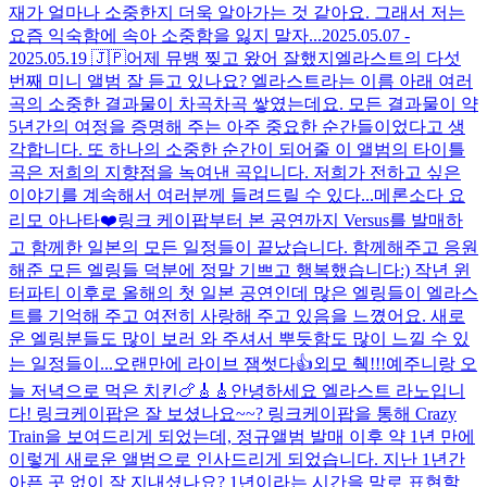
재가 얼마나 소중한지 더욱 알아가는 것 같아요. 그래서 저는
요즘 익숙함에 속아 소중함을 잃지 말자...
2025.05.07 -
2025.05.19 🇯🇵
어제 뮤뱅 찢고 왔어 잘했지
엘라스트의 다섯
번째 미니 앨범 잘 듣고 있나요? 엘라스트라는 이름 아래 여러
곡의 소중한 결과물이 차곡차곡 쌓였는데요. 모든 결과물이 약
5년간의 여정을 증명해 주는 아주 중요한 순간들이었다고 생
각합니다. 또 하나의 소중한 순간이 되어줄 이 앨범의 타이틀
곡은 저희의 지향점을 녹여낸 곡입니다. 저희가 전하고 싶은
이야기를 계속해서 여러분께 들려드릴 수 있다...
메론소다 요
리모 아나타❤️
링크 케이팝부터 본 공연까지 Versus를 발매하
고 함께한 일본의 모든 일정들이 끝났습니다. 함께해주고 응원
해준 모든 엘링들 덕분에 정말 기쁘고 행복했습니다:) 작년 윈
터파티 이후로 올해의 첫 일본 공연인데 많은 엘링들이 엘라스
트를 기억해 주고 여전히 사랑해 주고 있음을 느꼈어요. 새로
운 엘링분들도 많이 보러 와 주셔서 뿌듯함도 많이 느낄 수 있
는 일정들이...
오랜만에 라이브 잼썻다👍
외모 췍!!!
예주니랑 오
늘 저녁으로 먹은 치킨🍗
🎸🎸
안녕하세요 엘라스트 라노입니
다! 링크케이팝은 잘 보셨나요~~? 링크케이팝을 통해 Crazy
Train을 보여드리게 되었는데, 정규앨범 발매 이후 약 1년 만에
이렇게 새로운 앨범으로 인사드리게 되었습니다. 지난 1년간
아픈 곳 없이 잘 지내셨나요? 1년이라는 시간을 말로 표현할