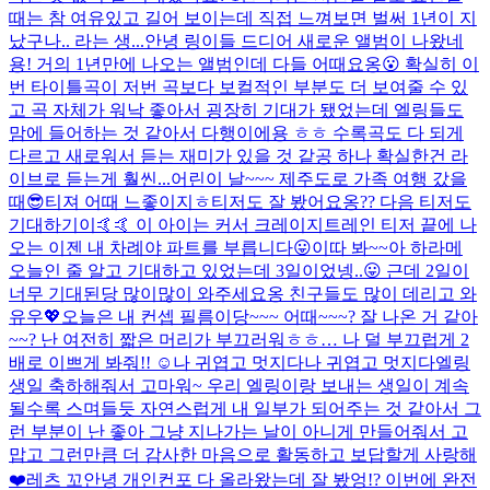
때는 참 여유있고 길어 보이는데 직접 느껴보면 벌써 1년이 지
났구나.. 라는 생...
안녕 링이들 드디어 새로운 앨범이 나왔네
용! 거의 1년만에 나오는 앨범인데 다들 어때요옹😮 확실히 이
번 타이틀곡이 저번 곡보다 보컬적인 부분도 더 보여줄 수 있
고 곡 자체가 워낙 좋아서 굉장히 기대가 됐었는데 엘링들도
맘에 들어하는 것 같아서 다행이에용 ㅎㅎ 수록곡도 다 되게
다르고 새로워서 듣는 재미가 있을 것 같공 하나 확실한건 라
이브로 듣는게 훨씬...
어린이 날~~~ 제주도로 가족 여행 갔을
때😎
티져 어때 느좋이지ㅎ
티저도 잘 봤어요옹?? 다음 티저도
기대하기이🤙🤙 이 아이는 커서 크레이지트레인 티저 끝에 나
오는 이젠 내 차례야 파트를 부릅니다😛
이따 봐~~
아 하라메
오늘인 줄 알고 기대하고 있었는데 3일이었넹..😛 근데 2일이
너무 기대된당 많이많이 와주세요옹 친구들도 많이 데리고 와
유우💖
오늘은 내 컨셉 필름이당~~~ 어때~~~? 잘 나온 거 같아
~~? 난 여전히 짧은 머리가 부끄러워ㅎㅎ… 나 덜 부끄럽게 2
배로 이쁘게 봐줘!! ☺️
나 귀엽고 멋지다
나 귀엽고 멋지다
엘링
생일 축하해줘서 고마워~ 우리 엘링이랑 보내는 생일이 계속
될수록 스며들듯 자연스럽게 내 일부가 되어주는 것 같아서 그
런 부분이 난 좋아 그냥 지나가는 날이 아니게 만들어줘서 고
맙고 그런만큼 더 감사한 마음으로 활동하고 보답할게 사랑해
❤️
레츠 꼬
안녕 개인컨포 다 올라왔는데 잘 봤엉!? 이번에 완전