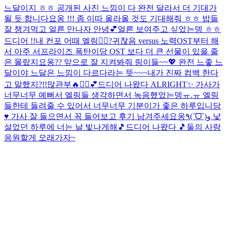
느달이지 ㅎㅎ 공개된 사진 느낌이 다 완전 달라서 더 기대가
될 듯 합니다요옹 !!! 좀 이따 올라올 것도 기대해줘 ㅎㅎ 밥들
잘 챙겨먹고 얼른 만나자 안녕💕
얼른 보여주고 싶었는뎅 ㅎㅎ
드디어 !!
내 컨포 어때 엘링❤️‍🔥?
귀찮음 versus 노력
OST부터 해
서 아주 서프라이즈 폭탄이당 OST 보다 더 큰 선물이 있을 줄
은 몰랐지요옹?? 앞으로 잘 지켜봐줘 링이들~~💖 완전 느좋 느
달이야 느달은 느낌이 다르다라는 뜻~~~
내가 진짜 컴백 한다
고 말했지?!!
많관부🔥✊🏻💕
드디어 나왔다 ALRIGHT✨ 가사가
너무너무 예뻐서 엘링들 생각하면서 녹음했었는뎅ㅠ.ㅠ 엘링
들한테 들려줄 수 있어서 너무너무 기분이가 좋은 하루입니당
♥ 가사 잘 들으면서 꼭 들어보고 후기 남겨주세요옹٩(ˊᗜˋ)و 낯
설었던 하루에 너는 날 빛나게해🎵
드디어 나왔다 🎵
둘의 사랑
응원할게 오래가자~