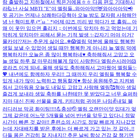
랑 출발하고 지하철에서 찍은거에용ㅎㅎ 다음 편도 기대하시
라🙋
난 사실 MBTI "E"야 엘링들..
와아아악‼️🦌와아아아악📢
윗 공기는 언제나 상쾌하다😖
혁아 오늘 밤도 잘자렴 사랑해
안
녕 난 혁미트루 (*´ω｀*)
어제 02즈 끼리 밥 먹다가 또 흘림... 아
왜 이 옷만 입으면 흘리지 ;; 이번에도 앞치마 하고 먹었는데 기
막히게 앞치마만 피해서 묻는 기적 발생 ✨
갑자기 머야 이거?
몰카야??
저는 추운게 싫어요..❄😱
엘링 덕분에 올해도 행복한
생일 보낼 수 있었어 생일 때만 행복한 게 아니라 늘 엘링 덕에
행복하지만 오늘은 좀 많이 행복하네♥️ 축하해줘서 고맙고 오
늘 생일 하루 잘 마무리해볼게 많이 사랑한다 엘링
손시려어🐹
로라즈 이게 되네..
올해 생일도 축하해줘서 고마웠어 엘링들✨
💖 내년에도 함께하자 우리!! 그 때까지 우리 엘링들 행복할 수
있게 내가 많이 노력하고 행동할게♥ 항상 응원해주고 지켜봐
줘서 고마워용 오늘도 내일도 고맙고 사랑해 엘링🥰
혁아 생일
즐겁게 보내라 생일 축하를 나한테만 못 받았다고 너무 슬퍼하
지마 대신 진짜 선물을 줄게. 키티처럼 귀여운 나임✌️
내일 블
러디러브 막공 화이팅!!!!💪
충성🫡 엘링 오랜만이얏 입대가 엊
그제 같은데 어느덧 5개월을 넘어 반년을 앞두고 있다니 정말
시간이 빠른 것 같아!! 훈련소의 시간도 정말 빠르게 지나갔었
는데 자대배치를 받은 후에는 더 빠르게 가고 있는 것 같아..!!
다들 몸은 건강히 잘 지내지!? 추운 날씨 항상 건강 잘 챙기면