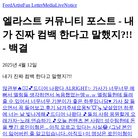
Feed
Artist
Fan Letter
Media
Live
Notice
엘라스트 커뮤니티 포스트 - 내
가 진짜 컴백 한다고 말했지?!!
- 백결
2025년 4월 12일
내가 진짜 컴백 한다고 말했지?!!
많관부🔥✊🏻💕
드디어 나왔다 ALRIGHT✨ 가사가 너무너무 예
뻐서 엘링들 생각하면서 녹음했었는뎅ㅠ.ㅠ 엘링들한테 들려
줄 수 있어서 너무너무 기분이가 좋은 하루입니당♥ 가사 잘 들
으면서 꼭 들어보고 후기 남겨주세요옹٩(ˊᗜˋ)و 낯설었던 하루
에 너는 날 빛나게해🎵
드디어 나왔다 🎵
둘의 사랑 응원할게 오
래가자~
노래 연습하기 🎵
오늘 컨텐츠 본 사람!! 성수팀한테 돈
을 뺏긴 로민이형은 .. 아직 모르고 있다는 사실😂 (그냥 본인
이 잃어버린 줄 알고있습니다..아직도) 이 영상은 로민이형이