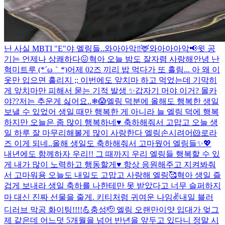
난 사실 MBTI "E"야 엘링들..
와아아악‼️🦌와아아아악📢
윗 공
기는 언제나 상쾌하다😖
혁아 오늘 밤도 잘자렴 사랑해
안녕 난
혁미트루 (*´ω｀*)
어제 02즈 끼리 밥 먹다가 또 흘림... 아 왜 이
옷만 입으면 흘리지 ;; 이번에도 앞치마 하고 먹었는데 기막히
게 앞치마만 피해서 묻는 기적 발생 ✨
갑자기 머야 이거? 몰카
야??
저는 추운게 싫어요..❄😱
엘링 덕분에 올해도 행복한 생일
보낼 수 있었어 생일 때만 행복한 게 아니라 늘 엘링 덕에 행복
하지만 오늘은 좀 많이 행복하네♥️ 축하해줘서 고맙고 오늘 생
일 하루 잘 마무리해볼게 많이 사랑한다 엘링
손시려어🐹
로라
즈 이게 되네..
올해 생일도 축하해줘서 고마웠어 엘링들✨💖
내년에도 함께하자 우리!! 그 때까지 우리 엘링들 행복할 수 있
게 내가 많이 노력하고 행동할게♥ 항상 응원해주고 지켜봐줘
서 고마워용 오늘도 내일도 고맙고 사랑해 엘링🥰
혁아 생일 즐
겁게 보내라 생일 축하를 나한테만 못 받았다고 너무 슬퍼하지
마 대신 진짜 선물을 줄게. 키티처럼 귀여운 나임✌️
내일 블러
디러브 막공 화이팅!!!!💪
충성🫡 엘링 오랜만이얏 입대가 엊그
제 같은데 어느덧 5개월을 넘어 반년을 앞두고 있다니 정말 시