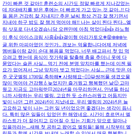
간이 빠른 것 같아!! 훈련소의 시간도 정말 빠르게 지나갔었는
데 자대배치를 받은 후에는 더 빠르게 가고 있는 것 같아..!! 다
들 몸은 건강히 잘 지내지!? 추운 날씨 항상 건강 잘 챙기면서
지내야 하구 밥도 잘 챙겨 먹어야 해!! 나는 살이 찐다 찐다...
엘
링 삿포로 다녀오겠습니당 오랜만에 아침 먹었다👍👍 라노형
이 후식 아이스크림 사줌👍👍
결이형 아리가토오❄😝
❄️❄️❄️
누
굴 위한 마피아였던 것인가.. 경보는 억울합니다
어제 저녁에
멤버들이랑 같이 순대 볶음을 먹었다. 너무 배고파서 첫 입 먹
으려고 했는데 음식이 젓가락을 탈출해 춤을 추더니 옷에 다
묻었다는 슬픈 사실... 먹기 전에 분명 앞치마를 했는데 이젠 필
요가 없어져서 그냥 앞치마 벗고 먹었다는 사실... 근데 맛은 아
주 굿굿
엘링 1700일 축하해♥ 사랑해요~
🙇‍♂️😺
쌍꺼풀 생겼오
물
많이 먹어야 건강행💧
늦었지만 즐거웠고 행복했던 날🙂 고마
웠고 지금도 고마워🫶🏻
2024년을 마무리하면서. 안녕들 하십
니까 사랑하는 우리 엘링. 고요한 듯 소란스러웠고 어둡지만
빛이 나던 그런 2024년이 지났네요. 우리 엘링의 2024년은 늘
고요하고 빛이 나는 그런 일 년이었으면 좋겠다는 생각이 듭니
다. 특히 많은 일들이 있었던 한 해였네요. 시간이 흐르면서 엘
라스트가 더 짙어지고 깊어질 수 있는 기회가 앞으로 얼마나
있을까라는...
새해 첫 공하고 왔어요 엘링들! 올해 시작부터 엘
링들과 함께 시간을 보내며 노래할 수 있어서 매우 행복합니