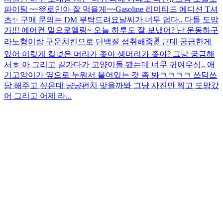
파이팅 ~~🫶
로민아 잘 먹을게~~
Gasoline 리미티드 에디션 T셔
츠✨ 구매 문의는 DM 부탁드려요
날씨가 너무 덥다.. 다들 도망
가!!! 에어컨 밑으로
엘링~ 오늘 하루도 잘 보냈어? 난 운동하구
라노형이랑 구운치킨으로 단백질 섭취해줌✌️ 근데 궁금한게
있어 이렇게 컬넣은 머리가 좋아 생머리가 좋아? 그냥 궁금해
서ㅎ 아 그리고 길가다가 고양이들 봤는데 너무 귀여우심.. 애
기고양이가 옆으로 누워서 붙어있는 것 좀 봐ㅋㅋㅋㅋ 쓰담쓰
담 해주고 싶은데 냥냥펀치 맞을까봐 그냥 사진만 찍고 도망갔
어 그리고 어제 라...