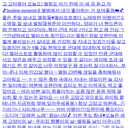
고 고마웠어 오늘도! 엘링도 자기 전에 이 세 곡 듣고 자
🎵
healing moment
내 앨범에서 내가 좋아하는 거 보여줄겡☁️💕
좋은 주말 보내요 엘링들♥
엘라모르겠다 노래방편 어땠어??☺
☺
명절 잘 보내 엘링😘
원준아 미안하다.. 양파가 너 핸드폰이
랑 친해지고 싶다더라..
혁아 근데 커피 산다고 하고 왜 안삼 ㅋ
ㅋ
안녕하세요 엘라스트 최인입니다! 엘링!! 정말 오랜만에 이
렇게 불러보는거 같네요 몸 건강히 잘 지내고 있죠?! 다들 알고
있겠지만 제가 9월 2일 현역으로 군대에 입대하게 되었습니
다! 엘라스트로 활동하며 많이 성장할 수 있었던 만큼 군대에
서도 많은걸 배우고 성장할 수 있을 것 같다는 생각에 조금 설
레기도 한 것 같아요 너무 걱정말구 몸 조심히 잘 다녀와서...
부
이~✌️
나 이제 만22살 됐다 ~ 엘링 23번째 생일을 축하해줘서
고마워요 ~~ ㅎㅎ 많은 축하 속에서 지내는 생일이란 늘 감사
한 일이에요! 덕분에 오랜만에 요리도 하고 미역국도 먹고 좋
았어요 ~ 여러 바쁜 일이 휘몰아치는 요즘 많은 응원 덕에 열
심히 할 수 있는것 같아요 ~~ 너무 고맙고 앞으로도 파이팅 할
테니까 지금처럼 옆에 있어주세용용:) 항상 고맙고 덕분에...
긴
기라기니 사리게나쿠~~~~ 커버 어땠어???
오랜만에 롬오티디
~
드디어 "오래된 노래" 왔습니당🎵 이번 주도 힘내♥
오늘은 세
계 고양이의 날~ 우리집 짬뽕이의 날~
엘링들 날이 더우니까
시원한 하루 보내용 저는 더위 피해 카페로 피신;; 그럼 오늘도