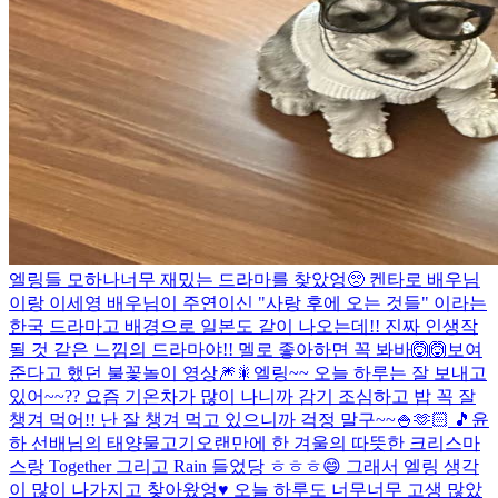
엘링들 모하나
너무 재밌는 드라마를 찾았엉🥺 켄타로 배우님
이랑 이세영 배우님이 주연이신 "사랑 후에 오는 것들" 이라는
한국 드라마고 배경으로 일본도 같이 나오는데!! 진짜 인생작
될 것 같은 느낌의 드라마야!! 멜로 좋아하면 꼭 봐바🙆🙆
보여
준다고 했던 불꽃놀이 영상🎆🎇
엘링~~ 오늘 하루는 잘 보내고
있어~~?? 요즘 기온차가 많이 나니까 감기 조심하고 밥 꼭 잘
챙겨 먹어!! 난 잘 챙겨 먹고 있으니까 걱정 말구~~🍚🫶🏻 🎵윤
하 선배님의 태양물고기
오랜만에 한 겨울의 따뜻한 크리스마
스랑 Together 그리고 Rain 들었당 ㅎㅎㅎ😄 그래서 엘링 생각
이 많이 나가지고 찾아왔엉♥ 오늘 하루도 너무너무 고생 많았