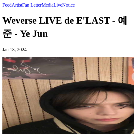
Feed
Artist
Fan Letter
Media
Live
Notice
Weverse LIVE de E'LAST - 예
준 - Ye Jun
Jan 18, 2024