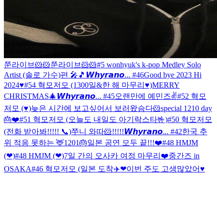
쭌라이브🐹🐹
쭌라이브🐹🐹
#5 wonhyuk's k-pop Medley Solo
Artist (솔로 가수)편 🎤🎵
𝙒𝙝𝙮𝙧𝙖𝙣𝙤... #46
Good bye 2023 Hi
2024♥
#54 혁모저모 (1300일&한 해 마무리♥)
MERRY
CHRISTMAS🎄
𝙒𝙝𝙮𝙧𝙖𝙣𝙤... #45
오랜만에 예민즈✌️
#52 혁모
저모 (♥)
늦은 시간에 보고싶어서 보러왔슴다🐹
special 1210 day
🎂❤️
#51 혁모저모 (오늘도 내일도 아기락스타🤟)
#50 혁모저모
(전화 받아봐!!!!! 📞)
쭈니 와따🐹!!!!!
𝙒𝙝𝙮𝙧𝙖𝙣𝙤... #42
한국 추
위 적응 못하는 🦌
1201🎂
일본 공연 모두 끝!!!❤️
#48 HMJM
(❤)
#48 HMJM (❤)
7일 간의 오사카 여정 마무리❤️
중간즈 in
OSAKA
#46 혁모저모 (일본 도착✈️❤
이번 주도 고생많았어♥