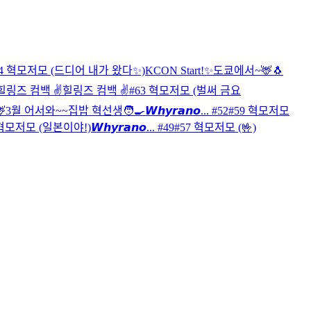
64 혁모저모 (드디어 내가 왔다✨)
KCON Start!✨
도쿄에서~🦌
🐧
힐링즈 컴백 ✌️
힐링즈 컴백 ✌️
#63 혁모저모 (벌써 금요

3월 어서와~~
집밥 혁선생🧑‍🍳
𝙒𝙝𝙮𝙧𝙖𝙣𝙤... #52
#59 혁모저모
 혁모저모 (일본이야!)
𝙒𝙝𝙮𝙧𝙖𝙣𝙤... #49
#57 혁모저모 (🤟)