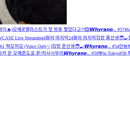
혁이🔥)
오예✌️
엘라스트가 첫 방을 찢었다고??🙆
𝙒𝙝𝙮𝙧𝙖𝙣𝙤... #57
#
ASE Live Streaming
4월의 마지막2
4월의 마지막
집밥 롬선생🧑‍🍳
#61 혁모저모 (Voice Only✨)
집밥 준선생🧑‍🍳
𝙒𝙝𝙮𝙧𝙖𝙣𝙤... #54
안뇽
사카 온 오예준
도쿄 끝!
히사시부리
𝙒𝙝𝙮𝙧𝙖𝙣𝙤... #50
🦌in Tokyo
#58