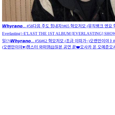
𝙒𝙝𝙮𝙧𝙖𝙣𝙤... #58
다음 주도 힘내자!
#65 혁모저모 (뮤직뱅크 엔요 
Everlasting✨
E'LAST THE 1ST ALBUM [EVERLASTING] SHOWC
일!?)
𝙒𝙝𝙮𝙧𝙖𝙣𝙤... #56
#62 혁모저모 (조금 이따가~)
오랜만이야ㅑ
(오랜만이야♥)
햄스터 와떠염🐹
일본 공연 끝❤️
오사카 온 오예준
오