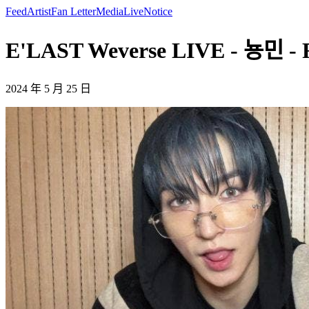
Feed
Artist
Fan Letter
Media
Live
Notice
E'LAST Weverse LIVE - 뇽민 -
2024 年 5 月 25 日