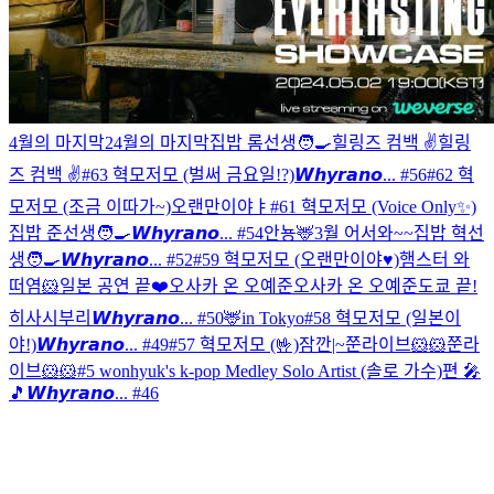
4월의 마지막2
4월의 마지막
집밥 롬선생🧑‍🍳
힐링즈 컴백 ✌️
힐링
즈 컴백 ✌️
#63 혁모저모 (벌써 금요일!?)
𝙒𝙝𝙮𝙧𝙖𝙣𝙤... #56
#62 혁
모저모 (조금 이따가~)
오랜만이야ㅑ
#61 혁모저모 (Voice Only✨)
집밥 준선생🧑‍🍳
𝙒𝙝𝙮𝙧𝙖𝙣𝙤... #54
안뇽🦌
3월 어서와~~
집밥 혁선
생🧑‍🍳
𝙒𝙝𝙮𝙧𝙖𝙣𝙤... #52
#59 혁모저모 (오랜만이야♥)
햄스터 와
떠염🐹
일본 공연 끝❤️
오사카 온 오예준
오사카 온 오예준
도쿄 끝!
히사시부리
𝙒𝙝𝙮𝙧𝙖𝙣𝙤... #50
🦌in Tokyo
#58 혁모저모 (일본이
야!)
𝙒𝙝𝙮𝙧𝙖𝙣𝙤... #49
#57 혁모저모 (🤟)
잠깐|~
쭌라이브🐹🐹
쭌라
이브🐹🐹
#5 wonhyuk's k-pop Medley Solo Artist (솔로 가수)편 🎤
🎵
𝙒𝙝𝙮𝙧𝙖𝙣𝙤... #46