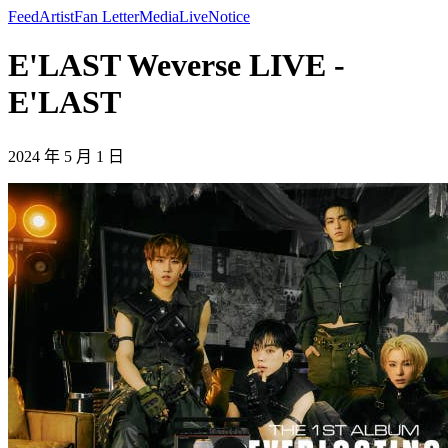
Feed
Artist
Fan Letter
Media
Live
Notice
E'LAST Weverse LIVE -
E'LAST
2024 年 5 月 1 日