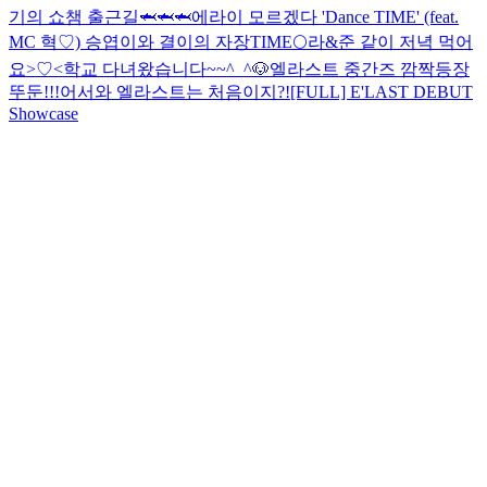
기의 쇼챔 출근길🦈🦈🦈
에라이 모르겠다 'Dance TIME' (feat.
MC 혁♡)
승엽이와 결이의 자장TIME🌕
라&준 같이 저녁 먹어
요>♡<
학교 다녀왔습니다~~^_^🐶
엘라스트 중간즈 깜짝등장
뚜둔!!!
어서와 엘라스트는 처음이지?!
[FULL] E'LAST DEBUT
Showcase