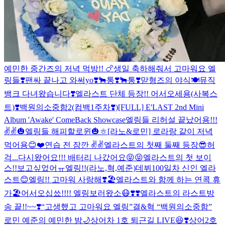
예민한 중간즈의 저녁 먹방!! 🍗
생일 축하해줘서 고마워요 엘
링들❣️
팬싸 끝나고 와써yo❣️
🐂통❣️
🐂통❣️
맏형즈의 야식🍽
뮤직
뱅크 다녀왔습니다❣️
엘라스트 단체 등장!! 어서오세용(사복스
트)❣️
백원의소중함2(컴백1주차❣️)
[FULL] E'LAST 2nd Mini
Album 'Awake' ComeBack Showcase
엘링들 리허설 끝났어용!!!
✌️✌️
🎃엘링들 해피할로윈🎃ㅎ
[라노&로민] 로라랑 같이 저녁
먹어용😊❤️
연습 전 잠깐 ✌️✌️
엘라스트의 첫째 둘째 등장😎
허
걱...다시왔어요!!! 배터리 나갔어요😝😝
엘라스트의 첫 보이
스!!보고싶었어ㅠ엘링!!(라노,혁,예준)
데뷔100일차 신인 엘라
스트😊엘링!! 고마워 사랑해❣️
🏖엘라스트와 함께 하는 연콕 휴
가🏖
어서오십쑈!!!! 엘링보러왔소😷❣️❣️
엘라스트의 라스트방
송 끝!!~~❣️“고생했고 고마워요 엘링”
결&혁 “백원의소중함”
로민 예준의 예민한 밤🌙
상어차 1호 퇴근길 LIVE😆❣️
상어2호