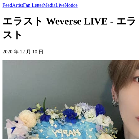
Feed
Artist
Fan Letter
Media
Live
Notice
エラスト Weverse LIVE - エラ
スト
2020 年 12 月 10 日