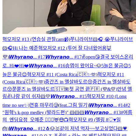
혁모저모 #13 (연습실 관찰cam📹)
쭈니라이브🐹🎧 😭
쭈니라이브
🐹🎧
Hi 나는 예준
혁모저모 #12 (투어 잘 다녀왔어용🦊
💜)
𝙒𝙝𝙮𝙧𝙖𝙣𝙤... #17
𝙒𝙝𝙮𝙧𝙖𝙣𝙤... #17
✌️open😘
결국 보이스온리
로..
Hi❤️
Hi❤️
𝙒𝙝𝙮𝙧𝙖𝙣𝙤... #16
승엽이 왔어요~🐶
5늘은 불금😉
5
늘은 불금😉
혁모저모 #11 (Costa Rica🇨🇷✨🫶)
혁모저모 #11
(Costa Rica🇨🇷✨🫶)
중간즈 in 엘살바도르😚
중간즈 in 엘살바도
르😚
쭌쮼즈 in 엘살바도르🇸🇻🌺
첫 공연 끝🇵🇷 (💜&💛)
안녕 엘
링✌️
나랑 같이 쉬자🐹💛
𝙒𝙝𝙮𝙧𝙖𝙣𝙤... #15
혁모저모 #10 (Long
time no see✨)
연휴 마무리🥲(feat.그림 일기)
𝙒𝙝𝙮𝙧𝙖𝙣𝙤... #14
#2
"원혁's k-pop medley (발라드편)"
🐹🐹🐹
𝙒𝙝𝙮𝙧𝙖𝙣𝙤... #13
#여름
의_엔딩요정_오예준 🧚🏻‍♂️
🦌
😎📺
혁모저모 #9 (엘링 8♡♥일
🎂)
𝙒𝙝𝙮𝙧𝙖𝙣𝙤... #12
🐧🐶
🥇
같이 저녁 먹자~~
보고싶었다🐹💗
𝙒𝙝𝙮𝙧𝙖𝙣𝙤... #11
ㅇㅇㅈ 즈✌️
인 + 라노 IN 베트남
혁모저모 #8