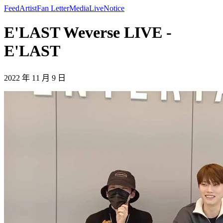
Feed
Artist
Fan Letter
Media
Live
Notice
E'LAST Weverse LIVE -
E'LAST
2022 年 11 月 9 日