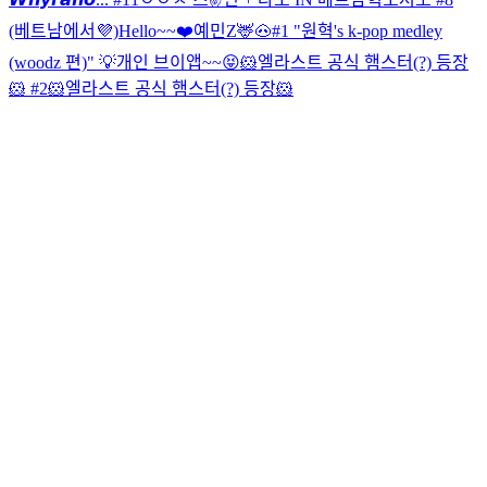
(베트남에서💜)
Hello~~❤️
예민Z🦌🐽
#1 "원혁's k-pop medley
(woodz 편)"
💡
개인 브이앱~~😝
🐹엘라스트 공식 햄스터(?) 등장
🐹 #2
🐹엘라스트 공식 햄스터(?) 등장🐹