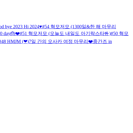
d bye 2023 Hi 2024♥
#54 혁모저모 (1300일&한 해 마무리
10 day🎂❤️
#51 혁모저모 (오늘도 내일도 아기락스타🤟)
#50 혁모
#48 HMJM (❤)
7일 간의 오사카 여정 마무리❤️
중간즈 in