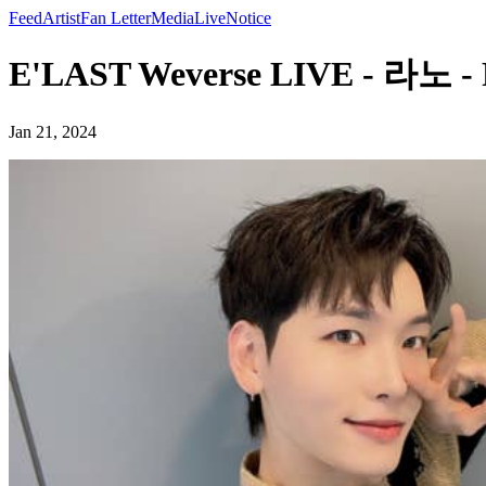
Feed
Artist
Fan Letter
Media
Live
Notice
E'LAST Weverse LIVE - 라노 -
Jan 21, 2024