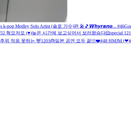
's k-pop Medley Solo Artist (솔로 가수)편 🎤🎵
𝙒𝙝𝙮𝙧𝙖𝙣𝙤... #46
Goo
#52 혁모저모 (♥)
늦은 시간에 보고싶어서 보러왔슴다🐹
special 12
추위 적응 못하는 🦌
1201🎂
일본 공연 모두 끝!!!❤️
#48 HMJM (❤)