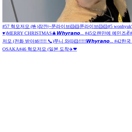
#57 혁모저모 (🤟)
잠깐|~
쭌라이브🐹🐹
쭌라이브🐹🐹
#5 wonhyuk
♥)
MERRY CHRISTMAS🎄
𝙒𝙝𝙮𝙧𝙖𝙣𝙤... #45
오랜만에 예민즈✌️
저모 (전화 받아봐!!!!! 📞)
쭈니 와따🐹!!!!!
𝙒𝙝𝙮𝙧𝙖𝙣𝙤... #42
한국 
OSAKA
#46 혁모저모 (일본 도착✈️❤