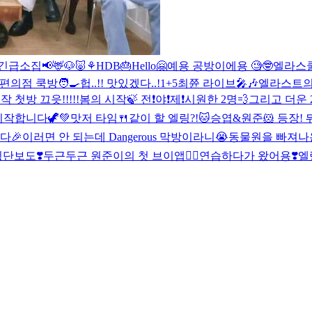
 긴급소집📢
🦌🐶🐷⚘
HDB🎂
Hello🤗
예용 공방이에용 🧐🤓
엘라스쿨
의점 쿡방🧑‍🍳
헙..!! 맛있겠다..!
1+5
최쮼 라이브🎤🎶
엘라스트의 땐
작 첫방 끄읏!!!!!
봄의 시작🍃 전❗️야❗️제❗️
시원한 2명💨그리고 더운 
작합니다🦖💚
맛저 타임🍴같이 할 엘링?!
🐱승엽&원준🐹 등장!
다🎉
이러면 안 되는데 Dangerous 막방이라니😭
동물원을 빠져나온 
단보도❣️
두근두근 원준이의 첫 브이앱✌🏻
연습하다가 왔어용❣️
엘