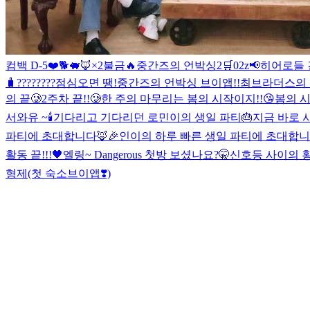
컴백 D-5❤️
🐕🐖🦊×2
불금🔥
중간즈의 언박싱2🛒
02z
📢히어로들
🧳
????????
점심오면 땡!
중간즈의 언박싱 브이앱!!
최브라더스의 편
의 끝🥲
2주차 끝!!🥲
한 주의 마무리는 봄의 시작이지!!😘
봄의 시
서와유 ~
🕯
기다리고 기다리던 로민이의 생일 파티🎂지금 바로 시
파티에 초대합니다🦊🎉
인이의 하루 빠른 생일 파티에 초대합니
활동 끝!!!🖤
엘링~ Dangerous 첫방 보셨나요?🤫
신호등 사이의 횡
형제(첫 숙소브이앱❣️)