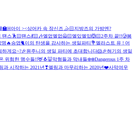
🏫
H아이 ><
상어카 속 장신즈 🤹🏻
지방즈의 가방엔?
스🕺🏻땐스💃🏻🎶
엘없엘없🙅🏻엘있엘있🙆🏻
2주차 끝!!🥲
봄
2명🔥
승엽🐈이의 탄생을 감사하는 생일파티💐
엘라스트 유 ! 어
 뭐하게요~?
🎉원주니의 생일 파티에 초대합니다🐹🎉
혀기의 생일
위험한 맹수들!!🦌🐧🐷
막형들과 막내들❄️❄️
Dangerous 1주 차
링과 시작하는 2021년❣
엘링과 마무리하는 2020년❤️
사막여우