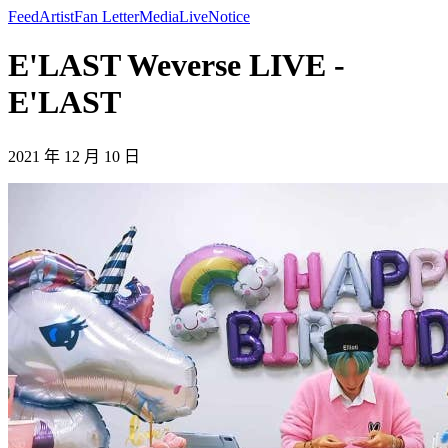
Feed
Artist
Fan Letter
Media
Live
Notice
E'LAST Weverse LIVE -
E'LAST
2021 年 12 月 10 日