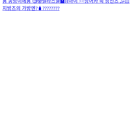
용 공방이에용 🧐🤓
엘라스쿨🏫
H아이 ><
상어카 속 장신즈 🤹🏻
지방즈의 가방엔?🧳
????????