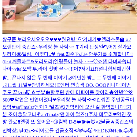
짱구쭌 보러오세요오오❤❤❤
월요병 '으'겨내기🖤
엘라스쿨🏫 #2
오랜만에 중간즈~
우리랑 놀 사람~~ ❣
겨리 탄생일🎂
어?! 잘가요
투라이😭
엘링.. 이뿌다..💗 feat.최준
To.Lie 안무가를 소개합니다!
(feat.깨물하트&도리도리)
엘링들아 놀자ㅏ~~♡
쇼챔 다녀와씁니
다아~
vita'오백'
투.라이 첫방 끝~~!!!
어❓저기요⁉️
널디형제
예민한
밤... 끝나지 않은 두 번째 이야기🌙
예민한 밤... 그 두번째 이야기
🌙
11월 11일❤
안녕하세요! E엔터 연습생 OO, OOO입니다!
이번
주도 끝!
zoo🐷🐧🦌🦊
🎃할로윈 밤에 마피아를 찾아라🎃
안녕🤍
💖
500💖
악연은 인연이었다❤
우리랑 놀 사람📢📢
컨셉존 주인공들이
왔당❤
an'I'malz(앤'아이'멀즈)#2
맏막리에 오신 걸 환영합니다‼️
기
분 조아😘
달고나🍭
an'I'malz(앤'아이'멀즈)
1주차 마무리❤
악연 첫
방 완료❣️
엘링 또 왔어요~😘
컴백 D-5❤️
🐕🐖🦊×2
불금🔥
중간즈의
언박싱2🛒
02z
📢히어로들 긴급소집📢
🦌🐶🐷⚘
HDB🎂
Hello🤗
예