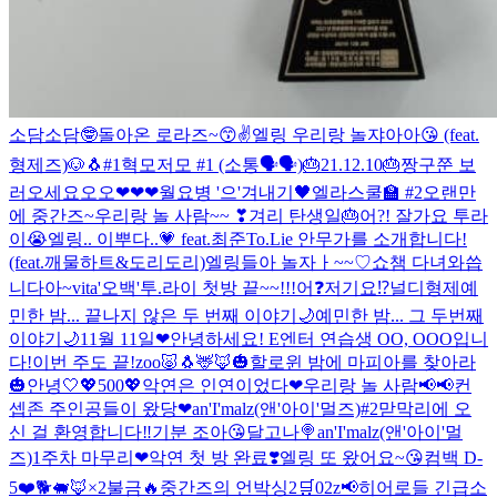
소담소담🤓
돌아온 로라즈~😙✌️
엘링 우리랑 놀쟈아아😘 (feat.
형제즈)
🐶🐧#1
혁모저모 #1 (소통🗣🗣)
🎂21.12.10🎂
짱구쭌 보
러오세요오오❤❤❤
월요병 '으'겨내기🖤
엘라스쿨🏫 #2
오랜만
에 중간즈~
우리랑 놀 사람~~ ❣
겨리 탄생일🎂
어?! 잘가요 투라
이😭
엘링.. 이뿌다..💗 feat.최준
To.Lie 안무가를 소개합니다!
(feat.깨물하트&도리도리)
엘링들아 놀자ㅏ~~♡
쇼챔 다녀와씁
니다아~
vita'오백'
투.라이 첫방 끝~~!!!
어❓저기요⁉️
널디형제
예
민한 밤... 끝나지 않은 두 번째 이야기🌙
예민한 밤... 그 두번째
이야기🌙
11월 11일❤
안녕하세요! E엔터 연습생 OO, OOO입니
다!
이번 주도 끝!
zoo🐷🐧🦌🦊
🎃할로윈 밤에 마피아를 찾아라
🎃
안녕🤍
💖500💖
악연은 인연이었다❤
우리랑 놀 사람📢📢
컨
셉존 주인공들이 왔당❤
an'I'malz(앤'아이'멀즈)#2
맏막리에 오
신 걸 환영합니다‼️
기분 조아😘
달고나🍭
an'I'malz(앤'아이'멀
즈)
1주차 마무리❤
악연 첫 방 완료❣️
엘링 또 왔어요~😘
컴백 D-
5❤️
🐕🐖🦊×2
불금🔥
중간즈의 언박싱2🛒
02z
📢히어로들 긴급소