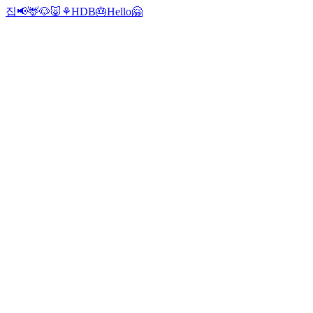
집📢
🦌🐶🐷⚘
HDB🎂
Hello🤗