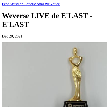
Feed
Artist
Fan Letter
Media
Live
Notice
Weverse LIVE de E'LAST -
E'LAST
Dec 20, 2021