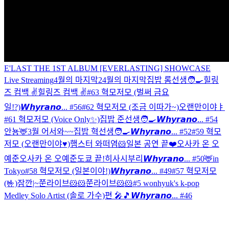
E'LAST THE 1ST ALBUM [EVERLASTING] SHOWCASE
Live Streaming
4월의 마지막2
4월의 마지막
집밥 롬선생🧑‍🍳
힐링
즈 컴백 ✌️
힐링즈 컴백 ✌️
#63 혁모저모 (벌써 금요
일!?)
𝙒𝙝𝙮𝙧𝙖𝙣𝙤... #56
#62 혁모저모 (조금 이따가~)
오랜만이야ㅑ
#61 혁모저모 (Voice Only✨)
집밥 준선생🧑‍🍳
𝙒𝙝𝙮𝙧𝙖𝙣𝙤... #54
안뇽🦌
3월 어서와~~
집밥 혁선생🧑‍🍳
𝙒𝙝𝙮𝙧𝙖𝙣𝙤... #52
#59 혁모
저모 (오랜만이야♥)
햄스터 와떠염🐹
일본 공연 끝❤️
오사카 온 오
예준
오사카 온 오예준
도쿄 끝!
히사시부리
𝙒𝙝𝙮𝙧𝙖𝙣𝙤... #50
🦌in
Tokyo
#58 혁모저모 (일본이야!)
𝙒𝙝𝙮𝙧𝙖𝙣𝙤... #49
#57 혁모저모
(🤟)
잠깐|~
쭌라이브🐹🐹
쭌라이브🐹🐹
#5 wonhyuk's k-pop
Medley Solo Artist (솔로 가수)편 🎤🎵
𝙒𝙝𝙮𝙧𝙖𝙣𝙤... #46