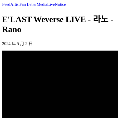
Feed
Artist
Fan Letter
Media
Live
Notice
E'LAST Weverse LIVE - 라노 -
Rano
2024 年 5 月 2 日