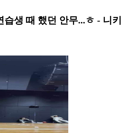
습생 때 했던 안무...ㅎ - 니키