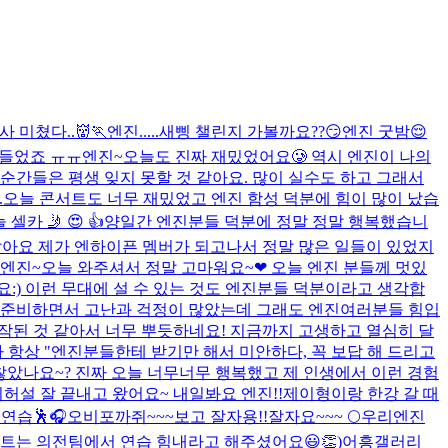
사 미쳤다..👹🏃
엔진.....새삥 챌린지 가볼까요??😏
엔진 굿밤😌
힘들었죠 ㅠㅠ
엔진~오늘도 진짜 재밌었어요🥲 역시 엔진이 나의
간들은 평생 잊지 못할 것 같아요. 많이 실수도 하고 그래서
.
오늘 콘서트도 너무 재밌었고 엔진 함성 덕분에 힘이 많이 났습
 셀카 🤳 😍 👍
양일간 엔진분들 덕분에 정말 정말 행복했습니
것 같아요 제가 엔하이픈 멤버가 되고나서 정말 많은 일들이 있었지
엔진~오늘 와주셔서 정말 고마워요~❤︎ 오늘 엔진 분들께 멋있
:) 이런 무대에 설 수 있는 것도 엔진분들 덕분이라고 생각합
 준비하면서 고난과 걱정이 많았는데 그래도 엔진여러분들 힘입
작된 것 같아서 너무 뿌듯하네요! 지금까지 고생하고 열심히 달
 항상 "엔진분들한테 받기만 해서 미안하다, 꼭 보답 해 드리고
았나요~? 진짜 오늘 너무너무 행복했고 제 인생에서 이런 경험
리허설 잘 끝내고 왔어요~ 내일봐요 엔진!!
제이형이랑 한강 갈 때
연습🕺
🎧
오비포까쥐~~~보고 잘자용!!
잘자요~~~ 🌕
우리엔진
하트는 의전팀에서 연습 힘내라고 해주셨어요😃👏)
어흥
갤러리