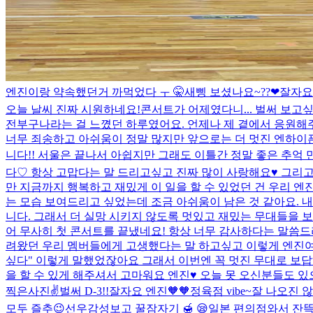
엔진이랑 약속했던거 까먹었다 ㅜ 🤫
새삥 보셨나요~??❤︎
잘자요♥
오늘 날씨 진짜 시원하네요!
콘서트가 어제였다니... 벌써 보고
전부구나라는 걸 느꼈던 하루였어요. 언제나 제 곁에서 응원해
너무 죄송하고 아쉬움이 정말 많지만 앞으로는 더 멋진 엔하이픈 니
니다!! 서울은 끝나서 아쉽지만 그래도 이틀간 정말 좋은 추억 
다♡ 항상 고맙다는 말 드리고싶고 진짜 많이 사랑해요♥️ 그리고
만 지금까지 행복하고 재밌게 이 일을 할 수 있었던 건 우리 엔
는 모습 보여드리고 싶었는데 조금 아쉬움이 남은 것 같아요. 
니다. 그래서 더 실망 시키지 않도록 멋있고 재밌는 무대들을 보
어 무사히 첫 콘서트를 끝냈네요! 항상 너무 감사하다는 말씀
려왔던 우리 멤버들에게 고생했다는 말 하고싶고 이렇게 엔진여
싶다" 이렇게 말했었잖아요 그래서 이번엔 꼭 멋진 무대로 보
을 할 수 있게 해주셔서 고마워요 엔진♥️ 오늘 못 오신분들도 있
찍은사진✌️
벌써 D-3!!
잘자요 엔진🧡🧡
정육점 vibe~
잘 나오진 
모두 즐추😉
선우감성보고 꿀잠자기 🍯 😪
일본 편의점와서 잔뜩 