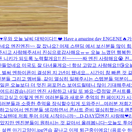
️
우와 오늘 날씨 대박이다!! ❤️ Have a amazing day ENGENE🔥
가
싶네요 엔진
엔진~~ 잘 잤나요? 어제 스탠딩 에서 보신분들 많이 
주시고 사랑해주셔서 진심으로감사해요ㅠㅠ 오늘 느꼈던 행복한 순
키가 되도록 노력할게요!! 진~~~~~~짜 엔진 사랑해요😭 전..
만들었네요 미국도 잘 다녀올게요~! 항상 고맙고 사랑해요!!😘
오늘
 벌써 엔하이픈이 결성된 지 2년이 됐네요... 시간이 참 빠른 
진분들 그리고 멤버들, 같이 열심히 일해주시는 스텝분들 덕분이...
내일은 오늘보다 더 멋진 퍼포먼스 보여드릴테니 많이 기대해주세요
여드리겠습니다!! 엔진 사랑하고 내일 또 봐요~😊
정말 콘서트를
드리고싶고 이렇게 엔진 여러분들과 새로운 추억의 한 페이지가 시
러분들과 소중한 추억을 장식할수있게 도와주신...
여러분 저희가
답하고싶어서 엔진분들 생각하면서 콘서트 준비 열심히했는데 괜찮
으실텐데 저희 투어 이제 시작이니까~...
D-DAY💥엔진 사랑해❤︎
않았지만 엔진분들이 원하시는 것 같아서 올려봅니다~
오늘도 투어
설렌 아기고양이.jpg
연습 끝나고 이제 퇴근중이에요! (음료수 