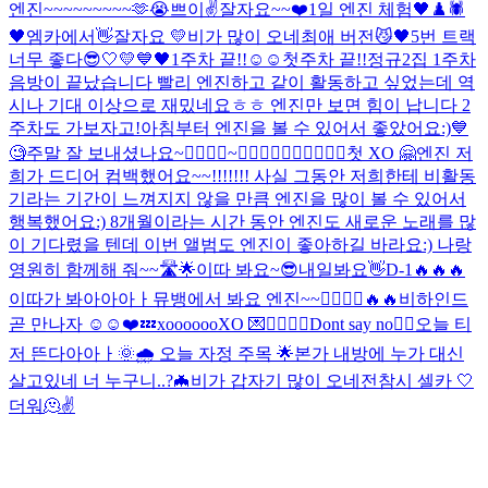
엔진~~~~~~~~~🫶😭
쁘이✌️
잘자요~~
❤️
1일 엔진 체험
🖤♟️🕷
🖤
엠카에서👋
잘자요 💛
비가 많이 오네
최애 버전
😼🖤
5번 트랙
너무 좋다
😎
🤍💛💙🖤
1주차 끝!!☺️☺️
첫주차 끝!!
정규2집 1주차
음방이 끝났습니다 빨리 엔진하고 같이 활동하고 싶었는데 역
시나 기대 이상으로 재밌네요ㅎㅎ 엔진만 보면 힘이 납니다 2
주차도 가보자고!
아침부터 엔진을 볼 수 있어서 좋았어요:)
💙
🧐
주말 잘 보내셨나요~
🙅‍♂️🙆‍♂️~🙆‍♂️🙆‍♂️🙆‍♂️🙆‍♂️🙆‍♂️
첫 XO 🤗
엔진 저
희가 드디어 컴백했어요~~!!!!!!! 사실 그동안 저희한테 비활동
기라는 기간이 느껴지지 않을 만큼 엔진을 많이 볼 수 있어서
행복했어요:) 8개월이라는 시간 동안 엔진도 새로운 노래를 많
이 기다렸을 텐데 이번 앨범도 엔진이 좋아하길 바라요:) 나랑
영원히 함께해 줘~~🛣🌟
이따 봐요~😎
내일봐요👋
D-1🔥🔥🔥
이따가 봐아아아ㅏ
뮤뱅에서 봐요 엔진~~🙋‍♂️🙋‍♂️
🔥🔥
비하인드
곧 만나자 ☺️☺️❤️
💤
xoooooo
XO 💌
🙅‍♂️🙆‍♂️
Dont say no🙂‍↔️
오늘 티
저 뜬다아아ㅏ
🌞🌧 오늘 자정 주목 🌟
본가 내방에 누가 대신
살고있네 너 누구니..?
🦇
비가 갑자기 많이 오네
전참시 셀카 🤍
더워🫠
✌️