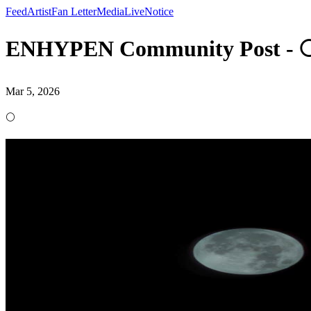
Feed
Artist
Fan Letter
Media
Live
Notice
ENHYPEN Community Post - 
Mar 5, 2026
🌕