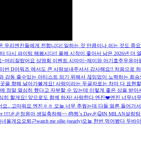
온 우리엔진들에게 전합니다! 일하는 것 만큼이나 쉬는 것도 중요
터 다시 파이팅 해봅시다!! 올해 시작이 좋아서 남은 2026년 더
요~
머리잘랐어요 상영회 이벤트 시마이~
제이와 아기호주우유아팠
 이번 D어워즈 에서도 큰 사랑보내주셔서 감사해요!! 처음으로 
와 감동 줄수있는 아티스트 되기 위해서 끊임없이 노력하는 희승되
 곳을 향해 날아가볼게요! 사랑이라는 두글자로는 차마 다 표현할 
년에 정말 열심히 했다고 자부할 수 있는데 이렇게 좋은 상을 받아
히 할게요! 앞으로도 함께 하자! 사랑한다 엔진❤️
엔진 너무너무
요.. 고마워요 엔진ㅎㅎ 오늘 너무 추웠는데 다들 얼른 들어가서 
r !!!!🎉🎉
정원아 생일축하해~~ 🎂
쩡`s Day🎉
😉
IN MILAN
설렁탕
다녀올게요오
퇴근
watch me ollie (nearly)
오늘 한번 먹어봤다 두바이