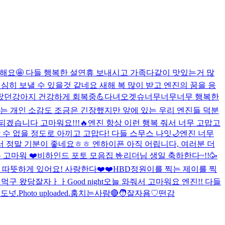
해요🤩 다들 행복한 설연휴 보내시고 가족다같이 맛있는거 많
 열심히 보낼 수 있을것 같네요 새해 복 많이 받고 엔진의 꿈을 응
던강아지 건강하게 회복중💪
다녀오겟슈
너무너무너무 행복한
하는 개인 소감도 조금은 긴장했지만 앞에 있는 우리 엔진들 덕분
겠습니다 고마워요!!!🔥
엔진 항상 이런 행복 줘서 너무 고맙고
수 없을 정도로 아끼고 고맙다! 다들 스무스 나잇🌙
엔진 너무
서 정말 기분이 좋네요ㅎㅎ 엔하이픈 아직 어립니다, 여러분 더
 고마워 ❤️
비하인드 포토 모음집 🤟
리더님 생일 축하한다~!!🥳
따뜻하게 있어요! 사랑한다❤️❤️
HBD
정원이를 찍는 제이를 찍
 먹구 왔당
잘자ㅏㅏ
Good night
오늘 와줘서 고마워요 엔진!! 다들
도넛.
Photo uploaded.
훔치는사람🔴
🧑
잘자욤♡
떤감