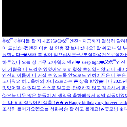
✌️
😴
♡
✌️
다들 잘 지내죠?
🙃
🙃
😴
엔진~ 지금까지 열심히 달려
이 드십쇼~
🥰
엔진 이번 설 연휴 잘 보내셨나요? 잘 쉬고 내일 부
원합니다~❤️
새해 복 많이 받으십시오~♡
💙
잘자욤
떤쫀쿠
잘자
하루였다 오늘 상 너무 고마워요 엔진❤️ sleep tight❤️🫠😴
엔진
에 기쁨을 더 느낄수 있었어요 ㅎㅎ 항상 초심잃지않고 더 재미
엔진의 이름이 더 커질 수 있도록 앞으로도 엔하이픈은 더 높은
고마워요 히…
올해의 아티스트라는 큰 상을 받았습니다 2025
멋있어질 수 있다고 스스로 믿고요, 안주하지 않고 계속해서 열심
🥳
오늘 너무 많은 분들이 제 생일을 축하해줘서 정말 감동이었어
는 나 ㅎㅎ 정워어언 생축!!🔥🔥🔥
Happy birthday my forever leade
조심히 들어가요🥰
오늘 성화봉송 잘 하고 올게요!🔥
굿모닝 ☀️