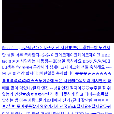
Smooth night🌙
퇴근
🌛
폰 바꾸기전 사진
🖤
쁘이...✌️
친구야 늦었지
만 생일 너무 축하한다~🥳🥳 이크에크제이크케이크
제이끄 HBD
bro!!!🎉🎉 사랑하는 내동생~~❤️‍🔥
생일 축하해요 Bro🤘🎉🎉🎉❤️‍🔥
❤️‍🔥
생축 🎂🎂🎂🎂 근강해라 심제이크
제이크형 생일 축하해요~~~
🎂 🎉 늘 건강 합시다!!
젝탄일을 축하합니다❤️❤️❤️🔥🔥🔥🔥🔥🔥
🎂🎂🎂🎂🎂🎂🎂🤟🤟
투어중에 찍은 사진📷
🌕
목도리 개시
엔진 빼
빼로 많이 먹었나?
잘자 엔진~~
냥
🍫
엔진 잘자아♡♡
🩶
주말 잘 쉬
었능가 엔진
🖤
🫠
ㅎㅎ
🐸
💙
엔진 옷 따뜻하게 입고 다녀~~🫠
큐브
맞추는 법 아는 사람...
돈키호테에서 산거 (근데 잘안씀 ㅋㅋㅋㅋ
ㅋ;)
한번 묶어봣음
잘자요오
여기가 천국 👼
🎄
잘자요
✈️
잘자요♡
귀
여운 레일라 보고 하루 마무리 하세요! ㅎㅎ HBD love❤️
🤍👀
오늘